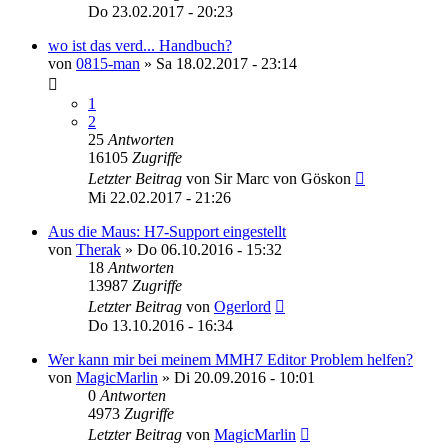
Do 23.02.2017 - 20:23
wo ist das verd... Handbuch?
von
0815-man
»
Sa 18.02.2017 - 23:14
1
2
25
Antworten
16105
Zugriffe
Letzter Beitrag
von
Sir Marc von Göskon
Mi 22.02.2017 - 21:26
Aus die Maus: H7-Support eingestellt
von
Therak
»
Do 06.10.2016 - 15:32
18
Antworten
13987
Zugriffe
Letzter Beitrag
von
Ogerlord
Do 13.10.2016 - 16:34
Wer kann mir bei meinem MMH7 Editor Problem helfen?
von
MagicMarlin
»
Di 20.09.2016 - 10:01
0
Antworten
4973
Zugriffe
Letzter Beitrag
von
MagicMarlin