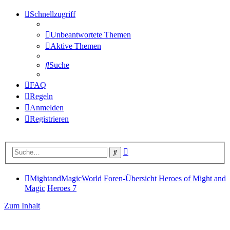
Schnellzugriff
Unbeantwortete Themen
Aktive Themen
Suche
FAQ
Regeln
Anmelden
Registrieren
Erweiterte
Suche
Suche
MightandMagicWorld
Foren-Übersicht
Heroes of Might and
Magic
Heroes 7
Zum Inhalt