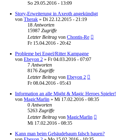
So 29.05.2016 - 13:09
Story-Erweiterung in Axeoth angekündigt
von
Therak
»
Di 22.12.2015 - 21:19
18
Antworten
15987
Zugriffe
Letzter Beitrag
von
Chontis-Re
Fr 15.04.2016 - 20:42
Probleme bei Engel/Ritter Kampagne
von
Ebeyon 2
»
Fr 04.03.2016 - 07:07
7
Antworten
8176
Zugriffe
Letzter Beitrag
von
Ebeyon 2
Fr 08.04.2016 - 05:43
Information an alle Might & Magic Heroes Spieler!
von
MagicMarlin
»
Mi 17.02.2016 - 08:35
0
Antworten
5263
Zugriffe
Letzter Beitrag
von
MagicMarlin
Mi 17.02.2016 - 08:35
Kann man beim Gebäudebaum falsch bauen?
von
Ebeyon 2
»
Mo 15.02.2016 - 10:35