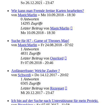
So 26.12.2021 - 23:47
Wie kann man Fremde fertige Karten bearbeiten?
von
MagicMarlin
»
Mo 10.09.2018 - 18:30
0
Antworten
14295
Zugriffe
Letzter Beitrag
von
MagicMarlin
Mo 10.09.2018 - 18:30
Suche für H7 - Game of Thrones Map!
von
MagicMarlin
»
Fr 24.08.2018 - 07:02
1
Antworten
4831
Zugriffe
Letzter Beitrag
von
Ogerlord
Fr 07.09.2018 - 20:46
Anfängerfrage: Welche Zauber ?
von
Schwedi
»
Do 14.12.2017 - 20:02
1
Antworten
6505
Zugriffe
Letzter Beitrag
von
Rezeguet
Mi 20.12.2017 - 23:47
Ich bin auf der Suche nach Unterstützung für mein Projekt.
von
Pirateking
»
So 07.05.2017 - 11:58