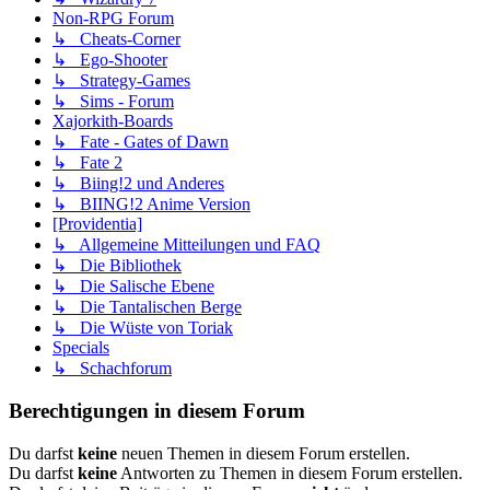
Non-RPG Forum
↳ Cheats-Corner
↳ Ego-Shooter
↳ Strategy-Games
↳ Sims - Forum
Xajorkith-Boards
↳ Fate - Gates of Dawn
↳ Fate 2
↳ Biing!2 und Anderes
↳ BIING!2 Anime Version
[Providentia]
↳ Allgemeine Mitteilungen und FAQ
↳ Die Bibliothek
↳ Die Salische Ebene
↳ Die Tantalischen Berge
↳ Die Wüste von Toriak
Specials
↳ Schachforum
Berechtigungen in diesem Forum
Du darfst
keine
neuen Themen in diesem Forum erstellen.
Du darfst
keine
Antworten zu Themen in diesem Forum erstellen.