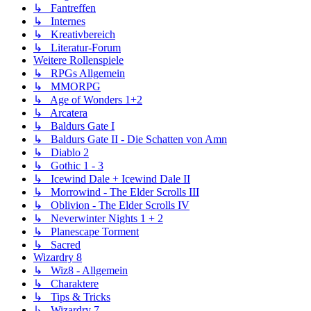
↳ Fantreffen
↳ Internes
↳ Kreativbereich
↳ Literatur-Forum
Weitere Rollenspiele
↳ RPGs Allgemein
↳ MMORPG
↳ Age of Wonders 1+2
↳ Arcatera
↳ Baldurs Gate I
↳ Baldurs Gate II - Die Schatten von Amn
↳ Diablo 2
↳ Gothic 1 - 3
↳ Icewind Dale + Icewind Dale II
↳ Morrowind - The Elder Scrolls III
↳ Oblivion - The Elder Scrolls IV
↳ Neverwinter Nights 1 + 2
↳ Planescape Torment
↳ Sacred
Wizardry 8
↳ Wiz8 - Allgemein
↳ Charaktere
↳ Tips & Tricks
↳ Wizardry 7