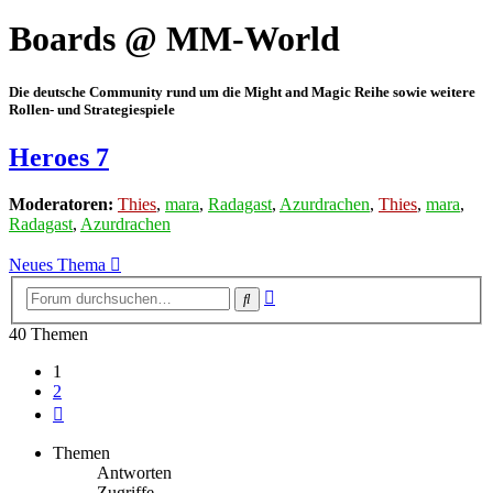
Boards @ MM-World
Die deutsche Community rund um die Might and Magic Reihe sowie weitere
Rollen- und Strategiespiele
Heroes 7
Moderatoren:
Thies
,
mara
,
Radagast
,
Azurdrachen
,
Thies
,
mara
,
Radagast
,
Azurdrachen
Neues Thema
Erweiterte
Suche
Suche
40 Themen
1
2
Nächste
Themen
Antworten
Zugriffe