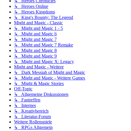
↳ Heroes Chronicles
↳ Heroes Online
↳ Heroes Kingdoms
↳ King's Bounty: The Legend
Might and Magic - Classic
↳ Might and Magic 1 - 5
↳ Might and Magic 6
↳ Might and Magic 7
↳ Might and Magic 7 Remake
↳ Might and Magic 8
↳ Might and Magic 9
↳ Might and Magic X: Legacy
Might and Magic - Weitere
↳ Dark Messiah of Might and Magic
↳ Might and Magic - Weitere Games
↳ Might & Magic Stories
Off-Topic
↳ Allgemeine Diskussionen
↳ Fantreffen
↳ Internes
↳ Kreativbereich
↳ Literatur-Forum
Weitere Rollenspiele
↳ RPGs Allgemein