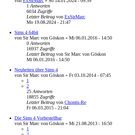
von
ExSirMarc
»
So 14.01.2024 - 09:39
1
Antworten
6034
Zugriffe
Letzter Beitrag
von
ExSirMarc
Mo 19.08.2024 - 21:47
Sims 4 64bit
von
Sir Marc von Göskon
»
Mi 06.01.2016 - 14:50
0
Antworten
16937
Zugriffe
Letzter Beitrag
von
Sir Marc von Göskon
Mi 06.01.2016 - 14:50
Neuheiten über Sims 4
von
Sir Marc von Göskon
»
Fr 03.10.2014 - 07:45
1
2
25
Antworten
18855
Zugriffe
Letzter Beitrag
von
Chontis-Re
Fr 06.03.2015 - 21:04
Die Sims 4 Vorbestellbar
von
Sir Marc von Göskon
»
Mi 21.08.2013 - 16:50
1
2