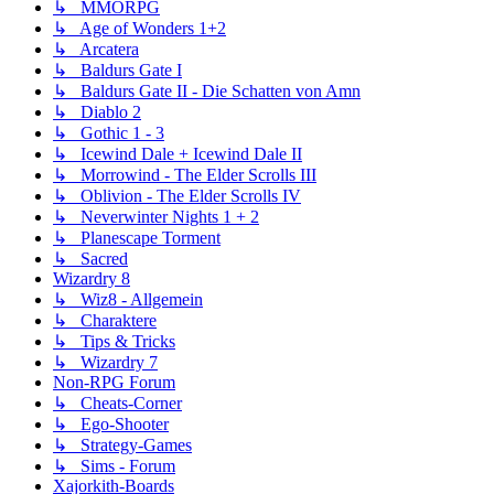
↳ MMORPG
↳ Age of Wonders 1+2
↳ Arcatera
↳ Baldurs Gate I
↳ Baldurs Gate II - Die Schatten von Amn
↳ Diablo 2
↳ Gothic 1 - 3
↳ Icewind Dale + Icewind Dale II
↳ Morrowind - The Elder Scrolls III
↳ Oblivion - The Elder Scrolls IV
↳ Neverwinter Nights 1 + 2
↳ Planescape Torment
↳ Sacred
Wizardry 8
↳ Wiz8 - Allgemein
↳ Charaktere
↳ Tips & Tricks
↳ Wizardry 7
Non-RPG Forum
↳ Cheats-Corner
↳ Ego-Shooter
↳ Strategy-Games
↳ Sims - Forum
Xajorkith-Boards