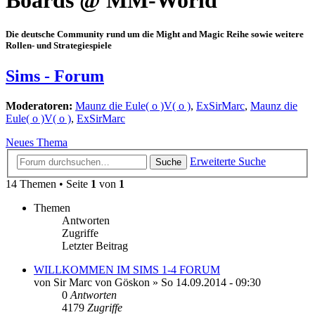
Boards @ MM-World
Die deutsche Community rund um die Might and Magic Reihe sowie weitere
Rollen- und Strategiespiele
Sims - Forum
Moderatoren:
Maunz die Eule( o )V( o )
,
ExSirMarc
,
Maunz die
Eule( o )V( o )
,
ExSirMarc
Neues Thema
Erweiterte Suche
Suche
14 Themen • Seite
1
von
1
Themen
Antworten
Zugriffe
Letzter Beitrag
WILLKOMMEN IM SIMS 1-4 FORUM
von
Sir Marc von Göskon
»
So 14.09.2014 - 09:30
0
Antworten
4179
Zugriffe