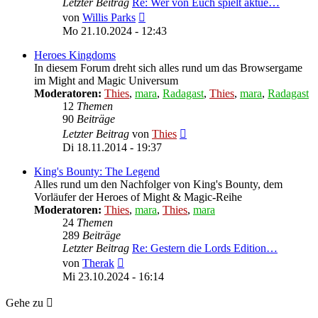
Letzter Beitrag
Re: Wer von Euch spielt aktue…
Neuester
von
Willis Parks
Beitrag
Mo 21.10.2024 - 12:43
Heroes Kingdoms
In diesem Forum dreht sich alles rund um das Browsergame
im Might and Magic Universum
Moderatoren:
Thies
,
mara
,
Radagast
,
Thies
,
mara
,
Radagast
12
Themen
90
Beiträge
Neuester
Letzter Beitrag
von
Thies
Beitrag
Di 18.11.2014 - 19:37
King's Bounty: The Legend
Alles rund um den Nachfolger von King's Bounty, dem
Vorläufer der Heroes of Might & Magic-Reihe
Moderatoren:
Thies
,
mara
,
Thies
,
mara
24
Themen
289
Beiträge
Letzter Beitrag
Re: Gestern die Lords Edition…
Neuester
von
Therak
Beitrag
Mi 23.10.2024 - 16:14
Gehe zu