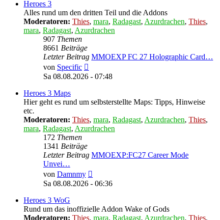
Heroes 3
Alles rund um den dritten Teil und die Addons
Moderatoren:
Thies
,
mara
,
Radagast
,
Azurdrachen
,
Thies
,
mara
,
Radagast
,
Azurdrachen
907
Themen
8661
Beiträge
Letzter Beitrag
MMOEXP FC 27 Holographic Card…
Neuester
von
Specific
Beitrag
Sa 08.08.2026 - 07:48
Heroes 3 Maps
Hier geht es rund um selbsterstellte Maps: Tipps, Hinweise
etc.
Moderatoren:
Thies
,
mara
,
Radagast
,
Azurdrachen
,
Thies
,
mara
,
Radagast
,
Azurdrachen
172
Themen
1341
Beiträge
Letzter Beitrag
MMOEXP:FC27 Career Mode
Unvei…
Neuester
von
Damnmy
Beitrag
Sa 08.08.2026 - 06:36
Heroes 3 WoG
Rund um das inoffizielle Addon Wake of Gods
Moderatoren:
Thies
,
mara
,
Radagast
,
Azurdrachen
,
Thies
,