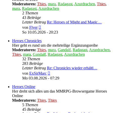
Moderatoren:
Thies
,
mara
,
Radagast
,
Azurdrachen
,
Thies
,
mara
,
Radagast
,
Azurdrachen
2
Themen
43
Beiträge
Letzter Beitrag
Re: Heroes of Might and Magic…
Neuester
von
Flyer
Beitrag
So 10.05.2026 - 20:23
Heroes Chronicles
Hier geht es rund um die mehrteilige Ergänzungsreihe
Moderatoren:
Thies
,
mara
,
Gandalf
,
Radagast
,
Azurdrachen
,
Thies
,
mara
,
Gandalf
,
Radagast
,
Azurdrachen
32
Themen
283
Beiträge
Letzter Beitrag
Re: Chronicles wieder erhältl…
Neuester
von
ExSirMarc
Beitrag
Mo 03.08.2026 - 07:29
Heroes Online
Her dreht sich alles um das MMRPG-Browsergame Heroes
Online
Moderatoren:
Thies
,
Thies
5
Themen
45
Beiträge