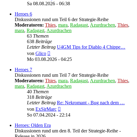
Beitrag
Sa 08.08.2026 - 06:38
Heroes 6
Diskussionen rund um Teil 6 der Strategie-Reihe
Moderatoren:
Thies
,
mara
,
Radagast
,
Azurdrachen
,
Thies
,
mara
,
Radagast
,
Azurdrachen
63
Themen
638
Beiträge
Letzter Beitrag
U4GM Tips for Diablo 4 Chippe…
Neuester
von
Glico
Beitrag
Mo 03.08.2026 - 04:25
Heroes 7
Diskussionen rund um Teil 7 der Strategie-Reihe
Moderatoren:
Thies
,
mara
,
Radagast
,
Azurdrachen
,
Thies
,
mara
,
Radagast
,
Azurdrachen
40
Themen
318
Beiträge
Letzter Beitrag
Re: Nekromant - Bug nach dem …
Neuester
von
ExSirMarc
Beitrag
So 07.04.2024 - 22:14
Heroes: Olden Era
Diskussionen rund um den 8. Teil der Strategie-Reihe -
Release in 2026