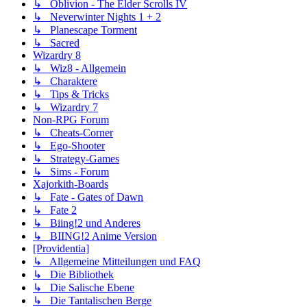
↳ Oblivion - The Elder Scrolls IV
↳ Neverwinter Nights 1 + 2
↳ Planescape Torment
↳ Sacred
Wizardry 8
↳ Wiz8 - Allgemein
↳ Charaktere
↳ Tips & Tricks
↳ Wizardry 7
Non-RPG Forum
↳ Cheats-Corner
↳ Ego-Shooter
↳ Strategy-Games
↳ Sims - Forum
Xajorkith-Boards
↳ Fate - Gates of Dawn
↳ Fate 2
↳ Biing!2 und Anderes
↳ BIING!2 Anime Version
[Providentia]
↳ Allgemeine Mitteilungen und FAQ
↳ Die Bibliothek
↳ Die Salische Ebene
↳ Die Tantalischen Berge