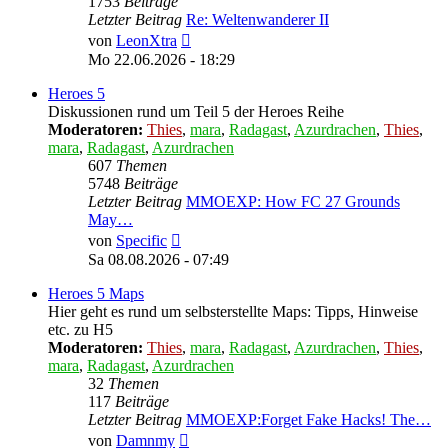
1753
Beiträge
Letzter Beitrag
Re: Weltenwanderer II
Neuester
von
LeonXtra
Beitrag
Mo 22.06.2026 - 18:29
Heroes 5
Diskussionen rund um Teil 5 der Heroes Reihe
Moderatoren:
Thies
,
mara
,
Radagast
,
Azurdrachen
,
Thies
,
mara
,
Radagast
,
Azurdrachen
607
Themen
5748
Beiträge
Letzter Beitrag
MMOEXP: How FC 27 Grounds
May…
Neuester
von
Specific
Beitrag
Sa 08.08.2026 - 07:49
Heroes 5 Maps
Hier geht es rund um selbsterstellte Maps: Tipps, Hinweise
etc. zu H5
Moderatoren:
Thies
,
mara
,
Radagast
,
Azurdrachen
,
Thies
,
mara
,
Radagast
,
Azurdrachen
32
Themen
117
Beiträge
Letzter Beitrag
MMOEXP:Forget Fake Hacks! The…
Neuester
von
Damnmy