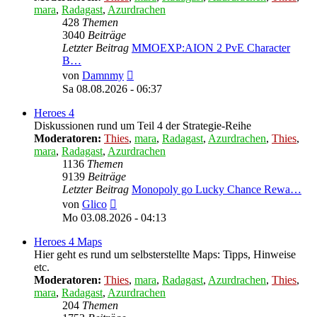
mara
,
Radagast
,
Azurdrachen
428
Themen
3040
Beiträge
Letzter Beitrag
MMOEXP:AION 2 PvE Character
B…
Neuester
von
Damnmy
Beitrag
Sa 08.08.2026 - 06:37
Heroes 4
Diskussionen rund um Teil 4 der Strategie-Reihe
Moderatoren:
Thies
,
mara
,
Radagast
,
Azurdrachen
,
Thies
,
mara
,
Radagast
,
Azurdrachen
1136
Themen
9139
Beiträge
Letzter Beitrag
Monopoly go Lucky Chance Rewa…
Neuester
von
Glico
Beitrag
Mo 03.08.2026 - 04:13
Heroes 4 Maps
Hier geht es rund um selbsterstellte Maps: Tipps, Hinweise
etc.
Moderatoren:
Thies
,
mara
,
Radagast
,
Azurdrachen
,
Thies
,
mara
,
Radagast
,
Azurdrachen
204
Themen