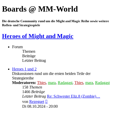
Boards @ MM-World
Die deutsche Community rund um die Might and Magic Reihe sowie weitere
Rollen- und Strategiespiele
Heroes of Might and Magic
Forum
Themen
Beiträge
Letzter Beitrag
Heroes 1 und 2
Diskussionen rund um die ersten beiden Teile der
Strategiereihe
Moderatoren:
Thies
,
mara
,
Radagast
,
Thies
,
mara
,
Radagast
158
Themen
1466
Beiträge
Letzter Beitrag
Re: Schwester Eliz.8 (Zombie)…
Neuester
von
Rezeguet
Beitrag
Di 08.10.2024 - 20:00