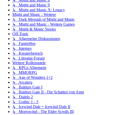
↳ Might and Magic 8
↳ Might and Magic 9
↳ Might and Magic X: Legacy
Might and Magic - Weitere
↳ Dark Messiah of Might and Magic
↳ Might and Magic - Weitere Games
↳ Might & Magic Stories
Off-Topic
↳ Allgemeine Diskussionen
↳ Fantreffen
↳ Internes
↳ Kreativbereich
↳ Literatur-Forum
Weitere Rollenspiele
↳ RPGs Allgemein
↳ MMORPG
↳ Age of Wonders 1+2
↳ Arcatera
↳ Baldurs Gate I
↳ Baldurs Gate II - Die Schatten von Amn
↳ Diablo 2
↳ Gothic 1 - 3
↳ Icewind Dale + Icewind Dale II
↳ Morrowind - The Elder Scrolls III