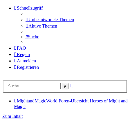
Schnellzugriff
Unbeantwortete Themen
Aktive Themen
Suche
FAQ
Regeln
Anmelden
Registrieren
Erweiterte
Suche
Suche
MightandMagicWorld
Foren-Übersicht
Heroes of Might and
Magic
Zum Inhalt