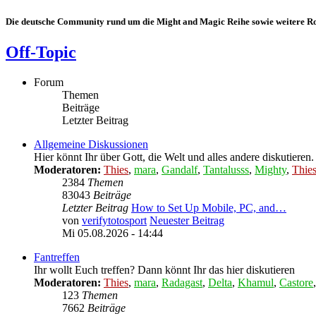
Die deutsche Community rund um die Might and Magic Reihe sowie weitere Rol
Off-Topic
Forum
Themen
Beiträge
Letzter Beitrag
Allgemeine Diskussionen
Hier könnt Ihr über Gott, die Welt und alles andere diskutieren.
Moderatoren:
Thies
,
mara
,
Gandalf
,
Tantalusss
,
Mighty
,
Thie
2384
Themen
83043
Beiträge
Letzter Beitrag
How to Set Up Mobile, PC, and…
von
verifytotosport
Neuester Beitrag
Mi 05.08.2026 - 14:44
Fantreffen
Ihr wollt Euch treffen? Dann könnt Ihr das hier diskutieren
Moderatoren:
Thies
,
mara
,
Radagast
,
Delta
,
Khamul
,
Castore
123
Themen
7662
Beiträge