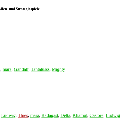
len- und Strategiespiele
s
,
mara
,
Gandalf
,
Tantalusss
,
Mighty
,
Ludwig
,
Thies
,
mara
,
Radagast
,
Delta
,
Khamul
,
Castore
,
Ludwig