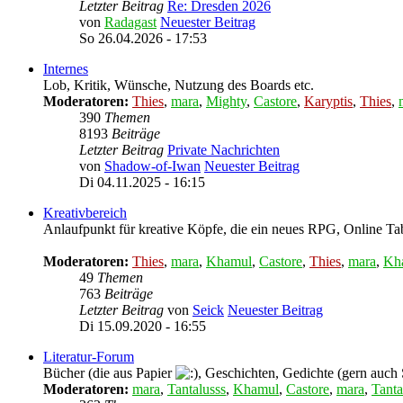
Letzter Beitrag
Re: Dresden 2026
von
Radagast
Neuester Beitrag
So 26.04.2026 - 17:53
Internes
Lob, Kritik, Wünsche, Nutzung des Boards etc.
Moderatoren:
Thies
,
mara
,
Mighty
,
Castore
,
Karyptis
,
Thies
,
390
Themen
8193
Beiträge
Letzter Beitrag
Private Nachrichten
von
Shadow-of-Iwan
Neuester Beitrag
Di 04.11.2025 - 16:15
Kreativbereich
Anlaufpunkt für kreative Köpfe, die ein neues RPG, Online Tab
Moderatoren:
Thies
,
mara
,
Khamul
,
Castore
,
Thies
,
mara
,
Kh
49
Themen
763
Beiträge
Letzter Beitrag
von
Seick
Neuester Beitrag
Di 15.09.2020 - 16:55
Literatur-Forum
Bücher (die aus Papier
, Geschichten, Gedichte (gern auch
Moderatoren:
mara
,
Tantalusss
,
Khamul
,
Castore
,
mara
,
Tanta