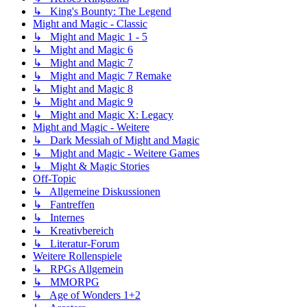
↳ King's Bounty: The Legend
Might and Magic - Classic
↳ Might and Magic 1 - 5
↳ Might and Magic 6
↳ Might and Magic 7
↳ Might and Magic 7 Remake
↳ Might and Magic 8
↳ Might and Magic 9
↳ Might and Magic X: Legacy
Might and Magic - Weitere
↳ Dark Messiah of Might and Magic
↳ Might and Magic - Weitere Games
↳ Might & Magic Stories
Off-Topic
↳ Allgemeine Diskussionen
↳ Fantreffen
↳ Internes
↳ Kreativbereich
↳ Literatur-Forum
Weitere Rollenspiele
↳ RPGs Allgemein
↳ MMORPG
↳ Age of Wonders 1+2