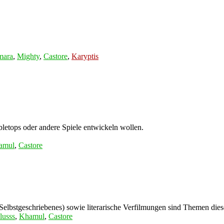
mara
,
Mighty
,
Castore
,
Karyptis
letops oder andere Spiele entwickeln wollen.
amul
,
Castore
 Selbstgeschriebenes) sowie literarische Verfilmungen sind Themen die
lusss
,
Khamul
,
Castore