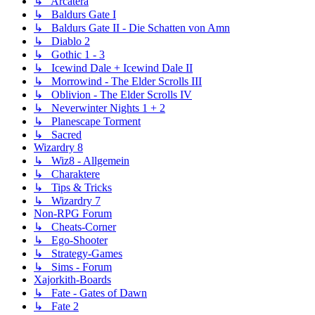
↳ Arcatera
↳ Baldurs Gate I
↳ Baldurs Gate II - Die Schatten von Amn
↳ Diablo 2
↳ Gothic 1 - 3
↳ Icewind Dale + Icewind Dale II
↳ Morrowind - The Elder Scrolls III
↳ Oblivion - The Elder Scrolls IV
↳ Neverwinter Nights 1 + 2
↳ Planescape Torment
↳ Sacred
Wizardry 8
↳ Wiz8 - Allgemein
↳ Charaktere
↳ Tips & Tricks
↳ Wizardry 7
Non-RPG Forum
↳ Cheats-Corner
↳ Ego-Shooter
↳ Strategy-Games
↳ Sims - Forum
Xajorkith-Boards
↳ Fate - Gates of Dawn
↳ Fate 2