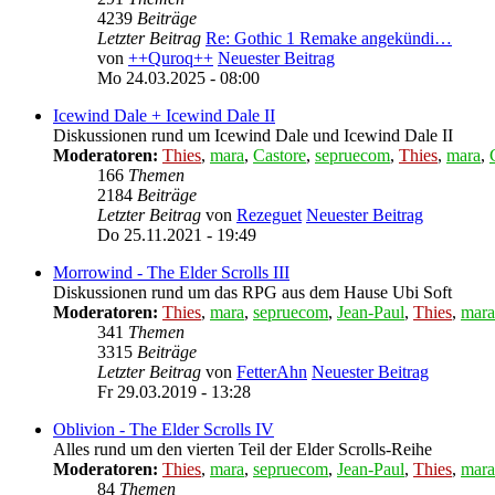
4239
Beiträge
Letzter Beitrag
Re: Gothic 1 Remake angekündi…
von
++Quroq++
Neuester Beitrag
Mo 24.03.2025 - 08:00
Icewind Dale + Icewind Dale II
Diskussionen rund um Icewind Dale und Icewind Dale II
Moderatoren:
Thies
,
mara
,
Castore
,
sepruecom
,
Thies
,
mara
,
166
Themen
2184
Beiträge
Letzter Beitrag
von
Rezeguet
Neuester Beitrag
Do 25.11.2021 - 19:49
Morrowind - The Elder Scrolls III
Diskussionen rund um das RPG aus dem Hause Ubi Soft
Moderatoren:
Thies
,
mara
,
sepruecom
,
Jean-Paul
,
Thies
,
mara
341
Themen
3315
Beiträge
Letzter Beitrag
von
FetterAhn
Neuester Beitrag
Fr 29.03.2019 - 13:28
Oblivion - The Elder Scrolls IV
Alles rund um den vierten Teil der Elder Scrolls-Reihe
Moderatoren:
Thies
,
mara
,
sepruecom
,
Jean-Paul
,
Thies
,
mara
84
Themen