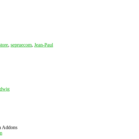
tore
,
sepruecom
,
Jean-Paul
dwig
en Addons
m