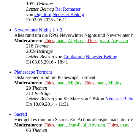
1052
Beiträge
Letzter Beitrag
Re: Remaster
von
Ogerlord
Neuester Beitrag
Fr 02.05.2025 - 16:11
Neverwinter Nights 1 + 2
Alles rund um die RPG Neverwinter Nights und Neverwinter N
Moderatoren:
Thies
,
mara
,
Abyhsen
,
Thies
,
mara
,
Abyhsen
216
Themen
2059
Beiträge
Letzter Beitrag
von
Goubarque
Neuester Beitrag
Di 03.05.2016 - 18:41
Planescape Torment
Diskussionen rund um Planescape Torment
Moderatoren:
Thies
,
mara
,
Mighty
,
Thies
,
mara
,
Mighty
29
Themen
313
Beiträge
Letzter Beitrag
von
Sir Marc von Göskon
Neuester Beitr
Do 18.09.2014 - 11:31
Sacred
Hier geht es rund um Sacred. Ein Actionrollenspiel nach dem V
Moderatoren:
Thies
,
mara
,
Jean-Paul
,
Abyhsen
,
Thies
,
mara
,
66
Themen