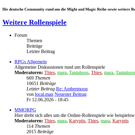
Die deutsche Community rund um die Might and Magic Reihe sowie weitere Rol
Weitere Rollenspiele
Forum
Themen
Beiträge
Letzter Beitrag
RPGs Allgemein
Allgemeine Diskussionen rund um Rollenspiele
Moderatoren:
Thies
,
mara
,
Tantalusss
,
Thies
,
mara
,
Tantaluss
669
Themen
10651
Beiträge
Letzter Beitrag
Re: Ambermoon
von
local.man
Neuester Beitrag
Fr 12.06.2026 - 18:45
MMORPG
Hier dreht sich alles um die Online-Rollenspiele wie beispiels
Moderatoren:
Thies
,
mara
,
Karyptis
,
Thies
,
mara
,
Karyptis
114
Themen
2015
Beiträge