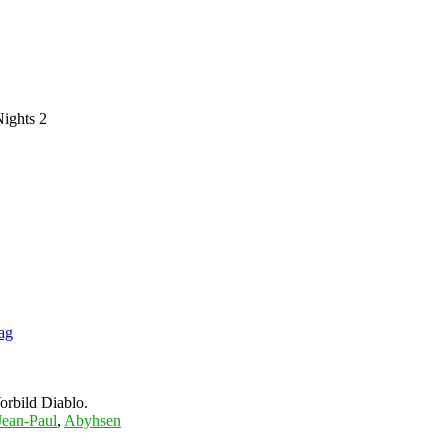
ights 2
ag
orbild Diablo.
Jean-Paul
,
Abyhsen