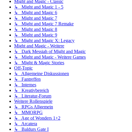
Might and Magic - Classic
↳ Might and Magic 1 - 5
↳ Might and Magic 6
↳ Might and Magic 7
↳ Might and Magic 7 Remake
↳ Might and Magic 8
↳ Might and Magic 9
↳ Might and Magic X: Legacy
Might and Magic - Weitere
↳ Dark Messiah of Might and Magic
↳ Might and Magic - Weitere Games
↳ Might & Magic Stories
Off-Topic
↳ Allgemeine Diskussionen
↳ Fantreffen
↳ Internes
↳ Kreativbereich
↳ Literatur-Forum
Weitere Rollenspiele
↳ RPGs Allgemein
↳ MMORPG
↳ Age of Wonders 1+2
↳ Arcatera
↳ Baldurs Gate I