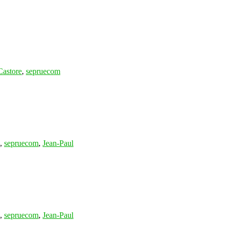
Castore
,
sepruecom
,
sepruecom
,
Jean-Paul
,
sepruecom
,
Jean-Paul