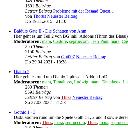
145
Themen
1691
Beiträge
Letzter Beitrag
Probleme mit der Rasaad Quest…
von
Thorus
Neuester Beitrag
Do 19.11.2015 - 21:10
Baldurs Gate II - Die Schatten von Amn
Hier geht es um Teil 2 von BG inkl. Addons (Thron des Bhaal)
Moderatoren:
mara
,
Castore
,
sepruecom
,
Jean-Paul
,
mara
,
Cas
255
Themen
5150
Beiträge
Letzter Beitrag
von
Gut007
Neuester Beitrag
Do 29.04.2021 - 18:38
Diablo 2
Hier geht es rund um Diablo 2 plus das Addon LoD
Moderatoren:
mara
,
Tantalusss
,
Ludwig
,
mara
,
Tantalusss
,
Lu
280
Themen
5591
Beiträge
Letzter Beitrag
von
Thies
Neuester Beitrag
So 27.03.2022 - 21:58
Gothic 1 - 3
Diskussionen rund um die Spiele Gothic 1, 2 und 3 sowie der
Moderatoren:
Thies
,
mara
,
sepruecom
,
Thies
,
mara
,
seprueco
291
Themen