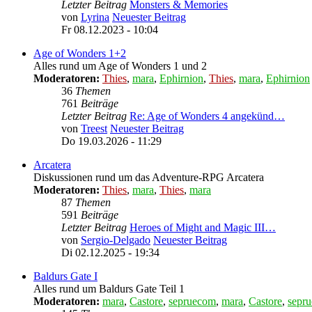
Letzter Beitrag
Monsters & Memories
von
Lyrina
Neuester Beitrag
Fr 08.12.2023 - 10:04
Age of Wonders 1+2
Alles rund um Age of Wonders 1 und 2
Moderatoren:
Thies
,
mara
,
Ephirnion
,
Thies
,
mara
,
Ephirnion
36
Themen
761
Beiträge
Letzter Beitrag
Re: Age of Wonders 4 angekünd…
von
Treest
Neuester Beitrag
Do 19.03.2026 - 11:29
Arcatera
Diskussionen rund um das Adventure-RPG Arcatera
Moderatoren:
Thies
,
mara
,
Thies
,
mara
87
Themen
591
Beiträge
Letzter Beitrag
Heroes of Might and Magic III…
von
Sergio-Delgado
Neuester Beitrag
Di 02.12.2025 - 19:34
Baldurs Gate I
Alles rund um Baldurs Gate Teil 1
Moderatoren:
mara
,
Castore
,
sepruecom
,
mara
,
Castore
,
sepr