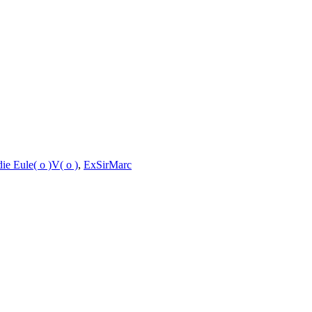
ie Eule( o )V( o )
,
ExSirMarc