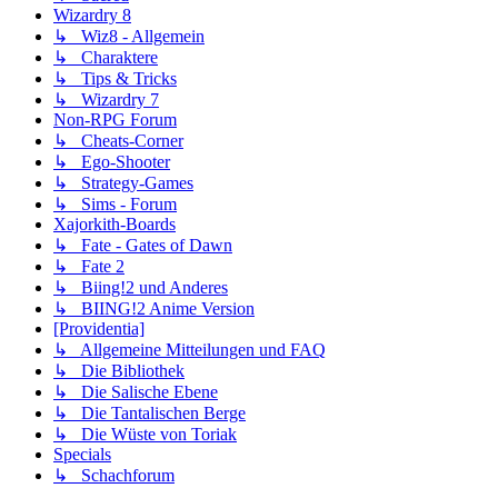
Wizardry 8
↳ Wiz8 - Allgemein
↳ Charaktere
↳ Tips & Tricks
↳ Wizardry 7
Non-RPG Forum
↳ Cheats-Corner
↳ Ego-Shooter
↳ Strategy-Games
↳ Sims - Forum
Xajorkith-Boards
↳ Fate - Gates of Dawn
↳ Fate 2
↳ Biing!2 und Anderes
↳ BIING!2 Anime Version
[Providentia]
↳ Allgemeine Mitteilungen und FAQ
↳ Die Bibliothek
↳ Die Salische Ebene
↳ Die Tantalischen Berge
↳ Die Wüste von Toriak
Specials
↳ Schachforum