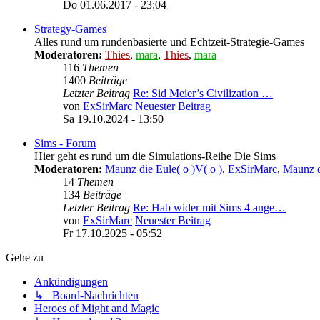
Do 01.06.2017 - 23:04
Strategy-Games
Alles rund um rundenbasierte und Echtzeit-Strategie-Games
Moderatoren:
Thies
,
mara
,
Thies
,
mara
116
Themen
1400
Beiträge
Letzter Beitrag
Re: Sid Meier’s Civilization …
von
ExSirMarc
Neuester Beitrag
Sa 19.10.2024 - 13:50
Sims - Forum
Hier geht es rund um die Simulations-Reihe Die Sims
Moderatoren:
Maunz die Eule( o )V( o )
,
ExSirMarc
,
Maunz d
14
Themen
134
Beiträge
Letzter Beitrag
Re: Hab wider mit Sims 4 ange…
von
ExSirMarc
Neuester Beitrag
Fr 17.10.2025 - 05:52
Gehe zu
Ankündigungen
↳ Board-Nachrichten
Heroes of Might and Magic