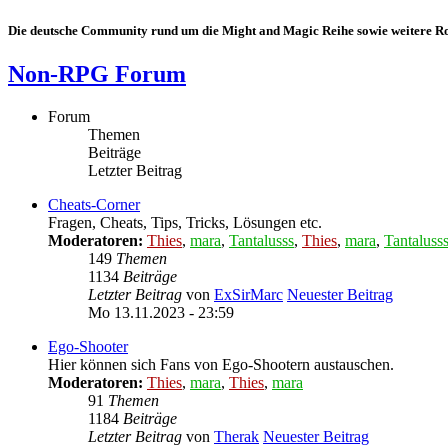
Die deutsche Community rund um die Might and Magic Reihe sowie weitere Rol
Non-RPG Forum
Forum
Themen
Beiträge
Letzter Beitrag
Cheats-Corner
Fragen, Cheats, Tips, Tricks, Lösungen etc.
Moderatoren:
Thies
,
mara
,
Tantalusss
,
Thies
,
mara
,
Tantaluss
149
Themen
1134
Beiträge
Letzter Beitrag
von
ExSirMarc
Neuester Beitrag
Mo 13.11.2023 - 23:59
Ego-Shooter
Hier können sich Fans von Ego-Shootern austauschen.
Moderatoren:
Thies
,
mara
,
Thies
,
mara
91
Themen
1184
Beiträge
Letzter Beitrag
von
Therak
Neuester Beitrag