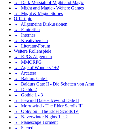
↳ Dark Messiah of Might and Magic
↳ Might and Magic - Weitere Games
↳ Might & Magic Stories
Off-Topic
↳ Allgemeine Diskussionen
↳ Fantreffen
↳ Internes
↳ Kreativbereich
↳ Literatur-Forum
Weitere Rollenspiele
↳ RPGs Allgemein
↳ MMORPG
↳ Age of Wonders 1+2
↳ Arcatera
↳ Baldurs Gate I
↳ Baldurs Gate II - Die Schatten von Amn
↳ Diablo 2
↳ Gothic 1 - 3
↳ Icewind Dale + Icewind Dale II
↳ Morrowind - The Elder Scrolls III
↳ Oblivion - The Elder Scrolls IV
↳ Neverwinter Nights 1 + 2
↳ Planescape Torment
↳ Sacred