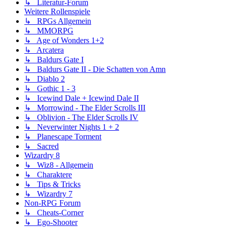
↳ Literatur-Forum
Weitere Rollenspiele
↳ RPGs Allgemein
↳ MMORPG
↳ Age of Wonders 1+2
↳ Arcatera
↳ Baldurs Gate I
↳ Baldurs Gate II - Die Schatten von Amn
↳ Diablo 2
↳ Gothic 1 - 3
↳ Icewind Dale + Icewind Dale II
↳ Morrowind - The Elder Scrolls III
↳ Oblivion - The Elder Scrolls IV
↳ Neverwinter Nights 1 + 2
↳ Planescape Torment
↳ Sacred
Wizardry 8
↳ Wiz8 - Allgemein
↳ Charaktere
↳ Tips & Tricks
↳ Wizardry 7
Non-RPG Forum
↳ Cheats-Corner
↳ Ego-Shooter