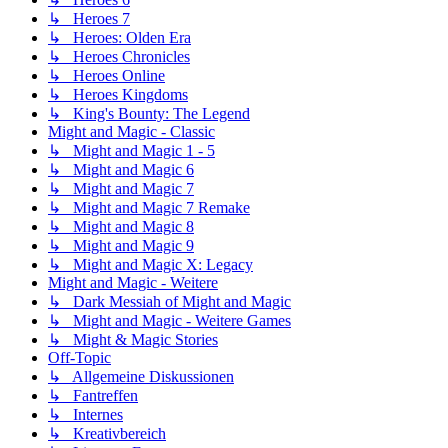
↳ Heroes 7
↳ Heroes: Olden Era
↳ Heroes Chronicles
↳ Heroes Online
↳ Heroes Kingdoms
↳ King's Bounty: The Legend
Might and Magic - Classic
↳ Might and Magic 1 - 5
↳ Might and Magic 6
↳ Might and Magic 7
↳ Might and Magic 7 Remake
↳ Might and Magic 8
↳ Might and Magic 9
↳ Might and Magic X: Legacy
Might and Magic - Weitere
↳ Dark Messiah of Might and Magic
↳ Might and Magic - Weitere Games
↳ Might & Magic Stories
Off-Topic
↳ Allgemeine Diskussionen
↳ Fantreffen
↳ Internes
↳ Kreativbereich