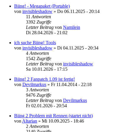
Biing! - Megapaket (Portable)
von
invisibleshadow
»
Do 06.11.2025 - 20:14
11
Antworten
3392
Zugriffe
Letzter Beitrag
von
Namilein
Di 28.04.2026 - 21:02
ich suche Biing! Tools
von
invisibleshadow
»
Di 04.11.2025 - 20:34
4
Antworten
1542
Zugriffe
Letzter Beitrag
von
invisibleshadow
Sa 10.01.2026 - 17:15
Biing! 2 Fanpatch 1.09 ist fertig!
von
Devilmarkus
»
Fr 11.04.2014 - 22:18
3
Antworten
9476
Zugriffe
Letzter Beitrag
von
Devilmarkus
Fr 02.01.2026 - 20:54
Biing 2 Problem mit Rennen (startet nicht)
von
Altarian
»
Mi 10.09.2025 - 18:46
2
Antworten
2140
Zugriffe