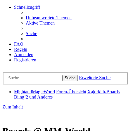
Schnellzugriff
Unbeantwortete Themen
Aktive Themen
Suche
FAQ
Regeln
Anmelden
Registrieren
Erweiterte Suche
Suche
MightandMagicWorld
Foren-Übersicht
Xajorkith-Boards
Biing!2 und Anderes
Zum Inhalt