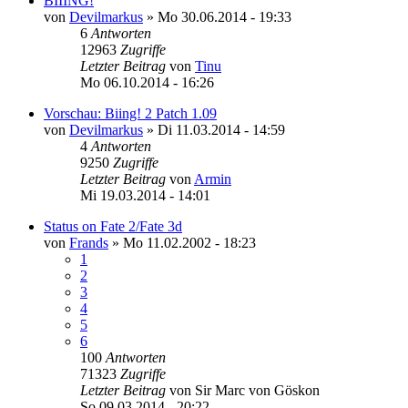
BIIING!
von
Devilmarkus
»
Mo 30.06.2014 - 19:33
6
Antworten
12963
Zugriffe
Letzter Beitrag
von
Tinu
Mo 06.10.2014 - 16:26
Vorschau: Biing! 2 Patch 1.09
von
Devilmarkus
»
Di 11.03.2014 - 14:59
4
Antworten
9250
Zugriffe
Letzter Beitrag
von
Armin
Mi 19.03.2014 - 14:01
Status on Fate 2/Fate 3d
von
Frands
»
Mo 11.02.2002 - 18:23
1
2
3
4
5
6
100
Antworten
71323
Zugriffe
Letzter Beitrag
von
Sir Marc von Göskon
So 09.03.2014 - 20:22