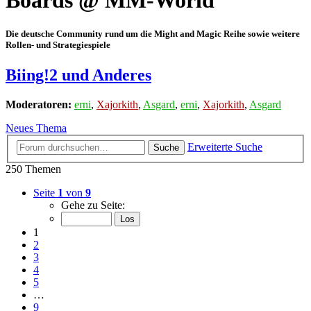
Boards @ MM-World
Die deutsche Community rund um die Might and Magic Reihe sowie weitere
Rollen- und Strategiespiele
Biing!2 und Anderes
Moderatoren:
erni
,
Xajorkith
,
Asgard
,
erni
,
Xajorkith
,
Asgard
Neues Thema
Erweiterte Suche
Suche
250 Themen
Seite
1
von
9
Gehe zu Seite:
1
2
3
4
5
…
9