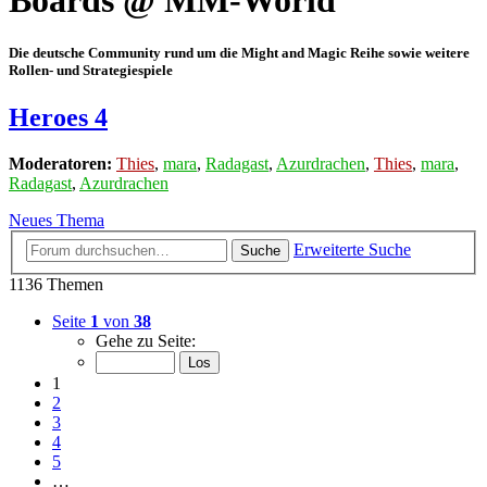
Boards @ MM-World
Die deutsche Community rund um die Might and Magic Reihe sowie weitere
Rollen- und Strategiespiele
Heroes 4
Moderatoren:
Thies
,
mara
,
Radagast
,
Azurdrachen
,
Thies
,
mara
,
Radagast
,
Azurdrachen
Neues Thema
Erweiterte Suche
Suche
1136 Themen
Seite
1
von
38
Gehe zu Seite:
1
2
3
4
5
…