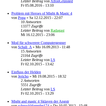
Letzter Beitrag
von
AlfonGrünsted
Fr 05.08.2016 - 13:10
Problem mit Heroes of Might & Magic 4
von
Popa
»
Sa 12.12.2015 - 22:07
10
Antworten
13377
Zugriffe
Letzter Beitrag
von
Radagast
Mi 16.12.2015 - 23:06
Mod für schwerere Computergegner
von
Schali_A
»
Mo 16.09.2013 - 11:48
15
Antworten
21164
Zugriffe
Letzter Beitrag
von
LS
Fr 02.10.2015 - 13:42
Einfluss der Helden
von
Jericho
»
Mi 19.08.2015 - 18:32
2
Antworten
5551
Zugriffe
Letzter Beitrag
von
LS
Fr 02.10.2015 - 13:29
Might and magic 4 Sklaven der Angstr
von
schnuckldampfer174
»
Do 10.05.2012 - 15:48