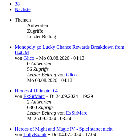
38
Nächste
Themen
Antworten
Zugriffe
Letzter Beitrag
Monopoly go Lucky Chance Rewards Breakdown from
U4GM
von
Glico
»
Mo 03.08.2026 - 04:13
0
Antworten
56
Zugriffe
Letzter Beitrag
von
Glico
Mo 03.08.2026 - 04:13
Heroes 4 Ultimate 9.4
von
ExSirMarc
»
Di 24.09.2024 - 19:29
2
Antworten
6360
Zugriffe
Letzter Beitrag
von
ExSirMarc
Mi 25.09.2024 - 03:24
Heroes of Might and Magic IV - Spiel startet nicht.
von
LollyExank
»
Do 04.07.2024 - 17:04