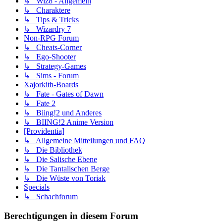
↳ Wiz8 - Allgemein
↳ Charaktere
↳ Tips & Tricks
↳ Wizardry 7
Non-RPG Forum
↳ Cheats-Corner
↳ Ego-Shooter
↳ Strategy-Games
↳ Sims - Forum
Xajorkith-Boards
↳ Fate - Gates of Dawn
↳ Fate 2
↳ Biing!2 und Anderes
↳ BIING!2 Anime Version
[Providentia]
↳ Allgemeine Mitteilungen und FAQ
↳ Die Bibliothek
↳ Die Salische Ebene
↳ Die Tantalischen Berge
↳ Die Wüste von Toriak
Specials
↳ Schachforum
Berechtigungen in diesem Forum