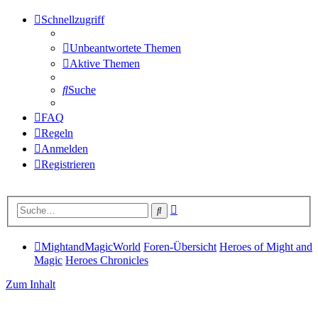
Schnellzugriff
Unbeantwortete Themen
Aktive Themen
Suche
FAQ
Regeln
Anmelden
Registrieren
Erweiterte
Suche
Suche
MightandMagicWorld
Foren-Übersicht
Heroes of Might and
Magic
Heroes Chronicles
Zum Inhalt