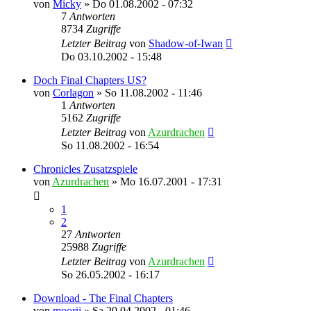
von
Micky
»
Do 01.08.2002 - 07:32
7
Antworten
8734
Zugriffe
Letzter Beitrag
von
Shadow-of-Iwan
Do 03.10.2002 - 15:48
Doch Final Chapters US?
von
Corlagon
»
So 11.08.2002 - 11:46
1
Antworten
5162
Zugriffe
Letzter Beitrag
von
Azurdrachen
So 11.08.2002 - 16:54
Chronicles Zusatzspiele
von
Azurdrachen
»
Mo 16.07.2001 - 17:31
1
2
27
Antworten
25988
Zugriffe
Letzter Beitrag
von
Azurdrachen
So 26.05.2002 - 16:17
Download - The Final Chapters
von
moorii
»
Sa 20.04.2002 - 01:46