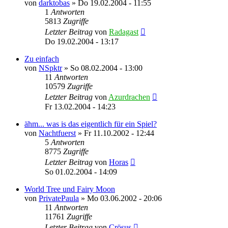
von
darktobas
»
Do 19.02.2004 - 11:55
1
Antworten
5813
Zugriffe
Letzter Beitrag
von
Radagast
Do 19.02.2004 - 13:17
Zu einfach
von
NSpktr
»
So 08.02.2004 - 13:00
11
Antworten
10579
Zugriffe
Letzter Beitrag
von
Azurdrachen
Fr 13.02.2004 - 14:23
ähm... was is das eigentlich für ein Spiel?
von
Nachtfuerst
»
Fr 11.10.2002 - 12:44
5
Antworten
8775
Zugriffe
Letzter Beitrag
von
Horas
So 01.02.2004 - 14:09
World Tree und Fairy Moon
von
PrivatePaula
»
Mo 03.06.2002 - 20:06
11
Antworten
11761
Zugriffe
Letzter Beitrag
von
Crösus