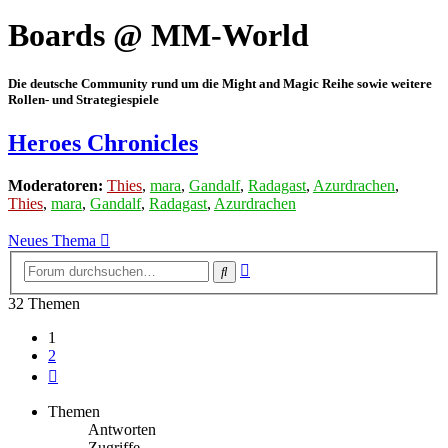
Boards @ MM-World
Die deutsche Community rund um die Might and Magic Reihe sowie weitere
Rollen- und Strategiespiele
Heroes Chronicles
Moderatoren:
Thies
,
mara
,
Gandalf
,
Radagast
,
Azurdrachen
,
Thies
,
mara
,
Gandalf
,
Radagast
,
Azurdrachen
Neues Thema
Erweiterte
Suche
Suche
32 Themen
1
2
Nächste
Themen
Antworten
Zugriffe