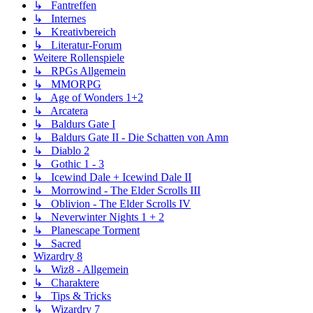
↳ Fantreffen
↳ Internes
↳ Kreativbereich
↳ Literatur-Forum
Weitere Rollenspiele
↳ RPGs Allgemein
↳ MMORPG
↳ Age of Wonders 1+2
↳ Arcatera
↳ Baldurs Gate I
↳ Baldurs Gate II - Die Schatten von Amn
↳ Diablo 2
↳ Gothic 1 - 3
↳ Icewind Dale + Icewind Dale II
↳ Morrowind - The Elder Scrolls III
↳ Oblivion - The Elder Scrolls IV
↳ Neverwinter Nights 1 + 2
↳ Planescape Torment
↳ Sacred
Wizardry 8
↳ Wiz8 - Allgemein
↳ Charaktere
↳ Tips & Tricks
↳ Wizardry 7