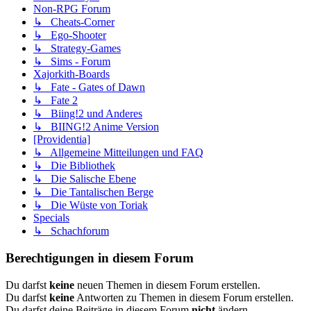
Non-RPG Forum
↳ Cheats-Corner
↳ Ego-Shooter
↳ Strategy-Games
↳ Sims - Forum
Xajorkith-Boards
↳ Fate - Gates of Dawn
↳ Fate 2
↳ Biing!2 und Anderes
↳ BIING!2 Anime Version
[Providentia]
↳ Allgemeine Mitteilungen und FAQ
↳ Die Bibliothek
↳ Die Salische Ebene
↳ Die Tantalischen Berge
↳ Die Wüste von Toriak
Specials
↳ Schachforum
Berechtigungen in diesem Forum
Du darfst
keine
neuen Themen in diesem Forum erstellen.
Du darfst
keine
Antworten zu Themen in diesem Forum erstellen.
Du darfst deine Beiträge in diesem Forum
nicht
ändern.