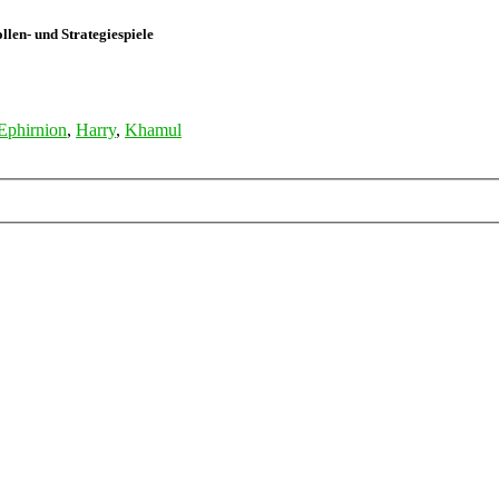
len- und Strategiespiele
Ephirnion
,
Harry
,
Khamul