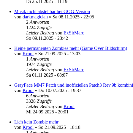
Di 25.11.2025 - 11:19
Musik nicht abstellbar bei GOG-Version
von
darkmagician
»
Sa 08.11.2025 - 22:05
2
Antworten
1224
Zugriffe
Letzter Beitrag
von
ExSirMarc
So 09.11.2025 - 23:42
Keine permanenten Zombies mehr (Game Over-Bildschirm)
von
Krool
»
So 21.09.2025 - 13:03
1
Antworten
1974
Zugriffe
Letzter Beitrag
von
ExSirMarc
Sa 01.11.2025 - 08:07
GrayFace MM7 Patch und inoffiziellen Patch3 Rev.9b kombini
von
Krool
»
Do 10.07.2025 - 19:37
6
Antworten
3328
Zugriffe
Letzter Beitrag
von
Krool
Mi 24.09.2025 - 20:01
Lich kein Zombie mehr
von
Krool
»
So 21.09.2025 - 18:18
1
Antworten