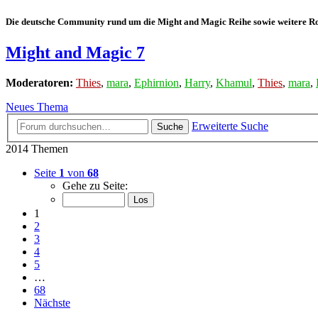
Die deutsche Community rund um die Might and Magic Reihe sowie weitere Rol
Might and Magic 7
Moderatoren:
Thies
,
mara
,
Ephirnion
,
Harry
,
Khamul
,
Thies
,
mara
,
Neues Thema
Erweiterte Suche
Suche
2014 Themen
Seite
1
von
68
Gehe zu Seite:
1
2
3
4
5
…
68
Nächste