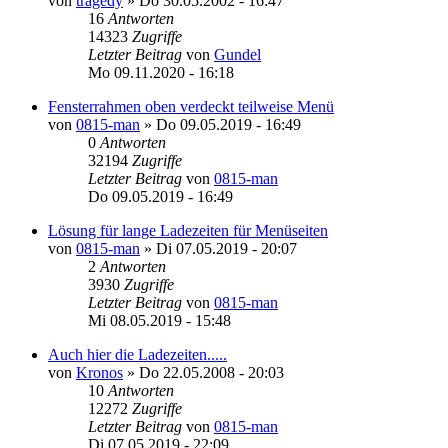
von
tragedy
»
Do 30.05.2002 - 16:47
16
Antworten
14323
Zugriffe
Letzter Beitrag
von
Gundel
Mo 09.11.2020 - 16:18
Fensterrahmen oben verdeckt teilweise Menü
von
0815-man
»
Do 09.05.2019 - 16:49
0
Antworten
32194
Zugriffe
Letzter Beitrag
von
0815-man
Do 09.05.2019 - 16:49
Lösung für lange Ladezeiten für Menüseiten
von
0815-man
»
Di 07.05.2019 - 20:07
2
Antworten
3930
Zugriffe
Letzter Beitrag
von
0815-man
Mi 08.05.2019 - 15:48
Auch hier die Ladezeiten.....
von
Kronos
»
Do 22.05.2008 - 20:03
10
Antworten
12272
Zugriffe
Letzter Beitrag
von
0815-man
Di 07.05.2019 - 22:09