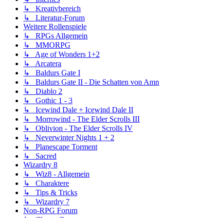
↳ Kreativbereich
↳ Literatur-Forum
Weitere Rollenspiele
↳ RPGs Allgemein
↳ MMORPG
↳ Age of Wonders 1+2
↳ Arcatera
↳ Baldurs Gate I
↳ Baldurs Gate II - Die Schatten von Amn
↳ Diablo 2
↳ Gothic 1 - 3
↳ Icewind Dale + Icewind Dale II
↳ Morrowind - The Elder Scrolls III
↳ Oblivion - The Elder Scrolls IV
↳ Neverwinter Nights 1 + 2
↳ Planescape Torment
↳ Sacred
Wizardry 8
↳ Wiz8 - Allgemein
↳ Charaktere
↳ Tips & Tricks
↳ Wizardry 7
Non-RPG Forum