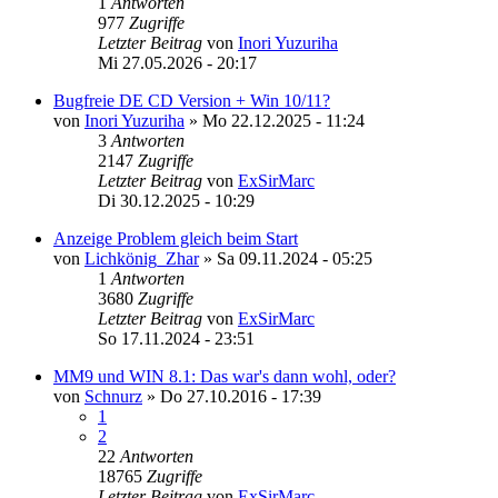
1
Antworten
977
Zugriffe
Letzter Beitrag
von
Inori Yuzuriha
Mi 27.05.2026 - 20:17
Bugfreie DE CD Version + Win 10/11?
von
Inori Yuzuriha
»
Mo 22.12.2025 - 11:24
3
Antworten
2147
Zugriffe
Letzter Beitrag
von
ExSirMarc
Di 30.12.2025 - 10:29
Anzeige Problem gleich beim Start
von
Lichkönig_Zhar
»
Sa 09.11.2024 - 05:25
1
Antworten
3680
Zugriffe
Letzter Beitrag
von
ExSirMarc
So 17.11.2024 - 23:51
MM9 und WIN 8.1: Das war's dann wohl, oder?
von
Schnurz
»
Do 27.10.2016 - 17:39
1
2
22
Antworten
18765
Zugriffe
Letzter Beitrag
von
ExSirMarc