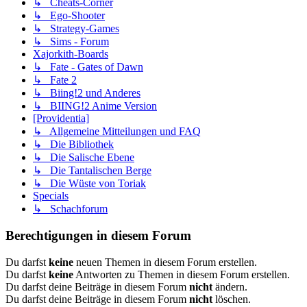
↳ Cheats-Corner
↳ Ego-Shooter
↳ Strategy-Games
↳ Sims - Forum
Xajorkith-Boards
↳ Fate - Gates of Dawn
↳ Fate 2
↳ Biing!2 und Anderes
↳ BIING!2 Anime Version
[Providentia]
↳ Allgemeine Mitteilungen und FAQ
↳ Die Bibliothek
↳ Die Salische Ebene
↳ Die Tantalischen Berge
↳ Die Wüste von Toriak
Specials
↳ Schachforum
Berechtigungen in diesem Forum
Du darfst
keine
neuen Themen in diesem Forum erstellen.
Du darfst
keine
Antworten zu Themen in diesem Forum erstellen.
Du darfst deine Beiträge in diesem Forum
nicht
ändern.
Du darfst deine Beiträge in diesem Forum
nicht
löschen.