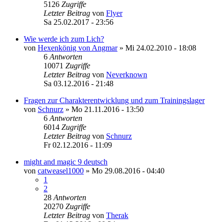
5126
Zugriffe
Letzter Beitrag
von
Flyer
Sa 25.02.2017 - 23:56
Wie werde ich zum Lich?
von
Hexenkönig von Angmar
»
Mi 24.02.2010 - 18:08
6
Antworten
10071
Zugriffe
Letzter Beitrag
von
Neverknown
Sa 03.12.2016 - 21:48
Fragen zur Charakterentwicklung und zum Trainingslager
von
Schnurz
»
Mo 21.11.2016 - 13:50
6
Antworten
6014
Zugriffe
Letzter Beitrag
von
Schnurz
Fr 02.12.2016 - 11:09
might and magic 9 deutsch
von
catweasel1000
»
Mo 29.08.2016 - 04:40
1
2
28
Antworten
20270
Zugriffe
Letzter Beitrag
von
Therak