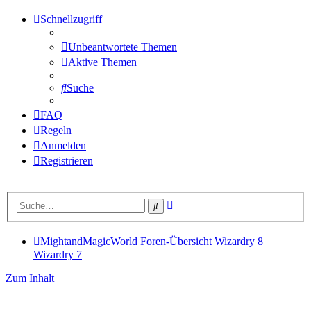
Schnellzugriff
Unbeantwortete Themen
Aktive Themen
Suche
FAQ
Regeln
Anmelden
Registrieren
Erweiterte
Suche
Suche
MightandMagicWorld
Foren-Übersicht
Wizardry 8
Wizardry 7
Zum Inhalt