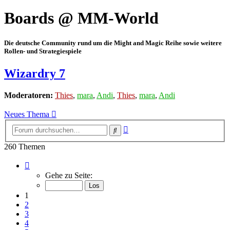
Boards @ MM-World
Die deutsche Community rund um die Might and Magic Reihe sowie weitere
Rollen- und Strategiespiele
Wizardry 7
Moderatoren:
Thies
,
mara
,
Andi
,
Thies
,
mara
,
Andi
Neues Thema
Erweiterte
Suche
Suche
260 Themen
Seite
1
Gehe zu Seite:
von
9
1
2
3
4