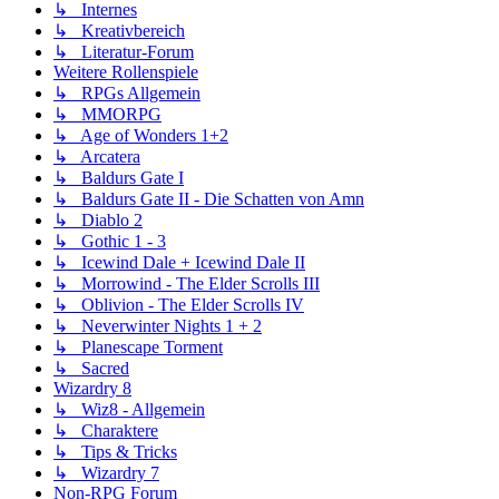
↳ Internes
↳ Kreativbereich
↳ Literatur-Forum
Weitere Rollenspiele
↳ RPGs Allgemein
↳ MMORPG
↳ Age of Wonders 1+2
↳ Arcatera
↳ Baldurs Gate I
↳ Baldurs Gate II - Die Schatten von Amn
↳ Diablo 2
↳ Gothic 1 - 3
↳ Icewind Dale + Icewind Dale II
↳ Morrowind - The Elder Scrolls III
↳ Oblivion - The Elder Scrolls IV
↳ Neverwinter Nights 1 + 2
↳ Planescape Torment
↳ Sacred
Wizardry 8
↳ Wiz8 - Allgemein
↳ Charaktere
↳ Tips & Tricks
↳ Wizardry 7
Non-RPG Forum