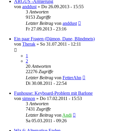
ARGUS -Armierung
von
anddust
»
Do 26.09.2013 - 15:55
3
Antworten
9153
Zugriffe
Letzter Beitrag
von
anddust
Fr 27.09.2013 - 23:16
Ein paar Fragen (Dämon, Dane, Blindmeis)
von
Therak
»
So 31.07.2011 - 12:11
1
2
20
Antworten
22276
Zugriffe
Letzter Beitrag
von
FetterAhn
Di 30.08.2011 - 22:54
Funhouse: Keyboard-Problem mit Barlone
von
simson
»
Do 17.02.2011 - 15:53
3
Antworten
7431
Zugriffe
Letzter Beitrag
von
Andi
Sa 05.03.2011 - 09:26
Wiz 6: Alternative Enden