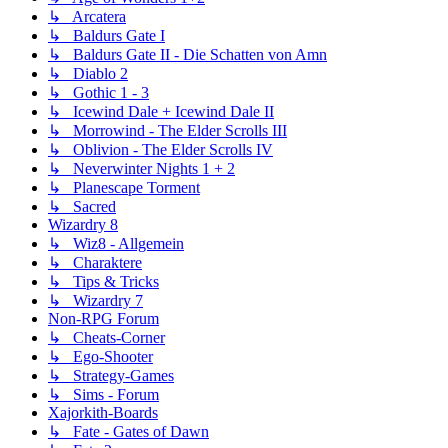
↳ Arcatera
↳ Baldurs Gate I
↳ Baldurs Gate II - Die Schatten von Amn
↳ Diablo 2
↳ Gothic 1 - 3
↳ Icewind Dale + Icewind Dale II
↳ Morrowind - The Elder Scrolls III
↳ Oblivion - The Elder Scrolls IV
↳ Neverwinter Nights 1 + 2
↳ Planescape Torment
↳ Sacred
Wizardry 8
↳ Wiz8 - Allgemein
↳ Charaktere
↳ Tips & Tricks
↳ Wizardry 7
Non-RPG Forum
↳ Cheats-Corner
↳ Ego-Shooter
↳ Strategy-Games
↳ Sims - Forum
Xajorkith-Boards
↳ Fate - Gates of Dawn