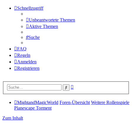
Schnellzugriff
Unbeantwortete Themen
Aktive Themen
Suche
FAQ
Regeln
Anmelden
Registrieren
Erweiterte
Suche
Suche
MightandMagicWorld
Foren-Übersicht
Weitere Rollenspiele
Planescape Torment
Zum Inhalt