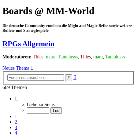
Boards @ MM-World
Die deutsche Community rund um die Might and Magic Reihe sowie weitere
Rollen- und Strategiespiele
RPGs Allgemein
Moderatoren:
Thies
,
mara
,
Tantalusss
,
Thies
,
mara
,
Tantalusss
Neues Thema
Erweiterte
Suche
Suche
669 Themen
Seite
1
Gehe zu Seite:
von
23
1
2
3
4