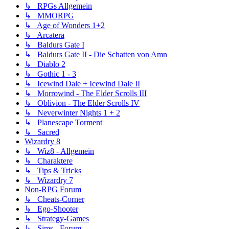
↳ RPGs Allgemein
↳ MMORPG
↳ Age of Wonders 1+2
↳ Arcatera
↳ Baldurs Gate I
↳ Baldurs Gate II - Die Schatten von Amn
↳ Diablo 2
↳ Gothic 1 - 3
↳ Icewind Dale + Icewind Dale II
↳ Morrowind - The Elder Scrolls III
↳ Oblivion - The Elder Scrolls IV
↳ Neverwinter Nights 1 + 2
↳ Planescape Torment
↳ Sacred
Wizardry 8
↳ Wiz8 - Allgemein
↳ Charaktere
↳ Tips & Tricks
↳ Wizardry 7
Non-RPG Forum
↳ Cheats-Corner
↳ Ego-Shooter
↳ Strategy-Games
↳ Sims - Forum