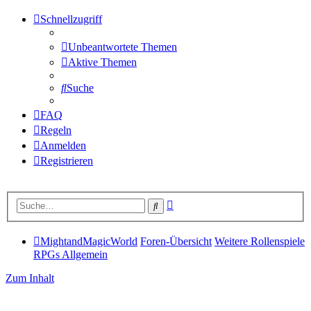
Schnellzugriff
Unbeantwortete Themen
Aktive Themen
Suche
FAQ
Regeln
Anmelden
Registrieren
Erweiterte
Suche
Suche
MightandMagicWorld
Foren-Übersicht
Weitere Rollenspiele
RPGs Allgemein
Zum Inhalt