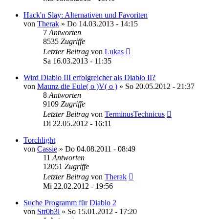
Hack'n Slay: Alternativen und Favoriten
von
Therak
»
Do 14.03.2013 - 14:15
7
Antworten
8535
Zugriffe
Letzter Beitrag
von
Lukas
Sa 16.03.2013 - 11:35
Wird Diablo III erfolgreicher als Diablo II?
von
Maunz die Eule( o )V( o )
»
So 20.05.2012 - 21:37
8
Antworten
9109
Zugriffe
Letzter Beitrag
von
TerminusTechnicus
Di 22.05.2012 - 16:11
Torchlight
von
Cassie
»
Do 04.08.2011 - 08:49
11
Antworten
12051
Zugriffe
Letzter Beitrag
von
Therak
Mi 22.02.2012 - 19:56
Suche Programm für Diablo 2
von
Str0b3l
»
So 15.01.2012 - 17:20