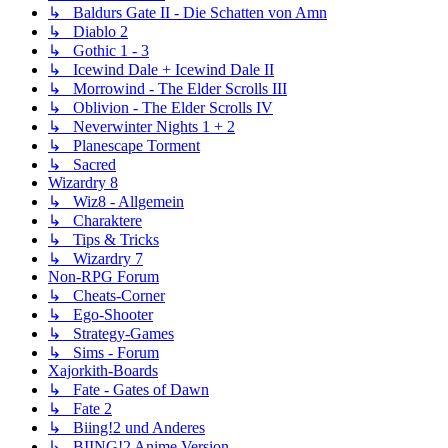
↳ Baldurs Gate II - Die Schatten von Amn
↳ Diablo 2
↳ Gothic 1 - 3
↳ Icewind Dale + Icewind Dale II
↳ Morrowind - The Elder Scrolls III
↳ Oblivion - The Elder Scrolls IV
↳ Neverwinter Nights 1 + 2
↳ Planescape Torment
↳ Sacred
Wizardry 8
↳ Wiz8 - Allgemein
↳ Charaktere
↳ Tips & Tricks
↳ Wizardry 7
Non-RPG Forum
↳ Cheats-Corner
↳ Ego-Shooter
↳ Strategy-Games
↳ Sims - Forum
Xajorkith-Boards
↳ Fate - Gates of Dawn
↳ Fate 2
↳ Biing!2 und Anderes
↳ BIING!2 Anime Version