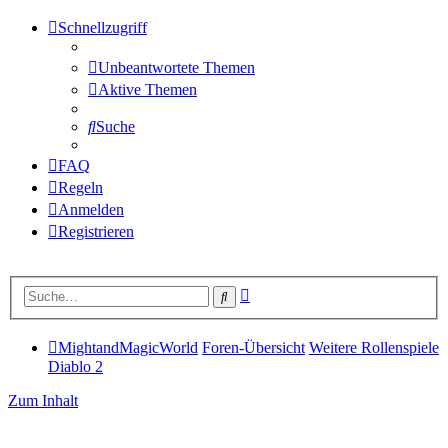
Schnellzugriff
Unbeantwortete Themen
Aktive Themen
Suche
FAQ
Regeln
Anmelden
Registrieren
Erweiterte
Suche
Suche
MightandMagicWorld
Foren-Übersicht
Weitere Rollenspiele
Diablo 2
Zum Inhalt