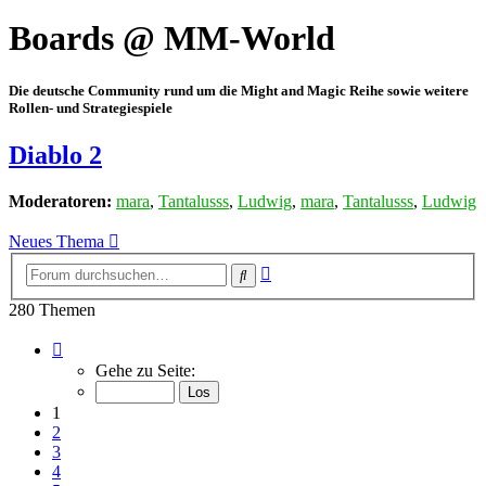
Boards @ MM-World
Die deutsche Community rund um die Might and Magic Reihe sowie weitere
Rollen- und Strategiespiele
Diablo 2
Moderatoren:
mara
,
Tantalusss
,
Ludwig
,
mara
,
Tantalusss
,
Ludwig
Neues Thema
Erweiterte
Suche
Suche
280 Themen
Seite
1
Gehe zu Seite:
von
10
1
2
3
4