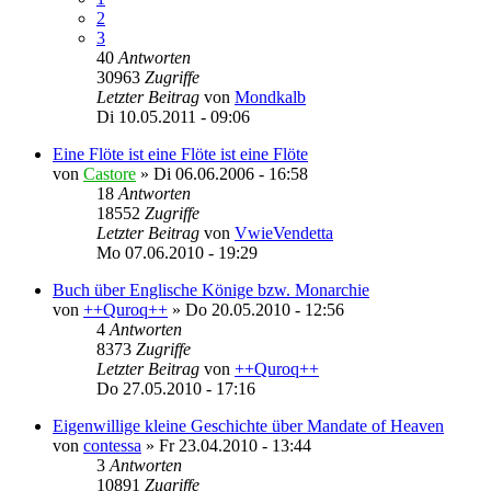
2
3
40
Antworten
30963
Zugriffe
Letzter Beitrag
von
Mondkalb
Di 10.05.2011 - 09:06
Eine Flöte ist eine Flöte ist eine Flöte
von
Castore
»
Di 06.06.2006 - 16:58
18
Antworten
18552
Zugriffe
Letzter Beitrag
von
VwieVendetta
Mo 07.06.2010 - 19:29
Buch über Englische Könige bzw. Monarchie
von
++Quroq++
»
Do 20.05.2010 - 12:56
4
Antworten
8373
Zugriffe
Letzter Beitrag
von
++Quroq++
Do 27.05.2010 - 17:16
Eigenwillige kleine Geschichte über Mandate of Heaven
von
contessa
»
Fr 23.04.2010 - 13:44
3
Antworten
10891
Zugriffe