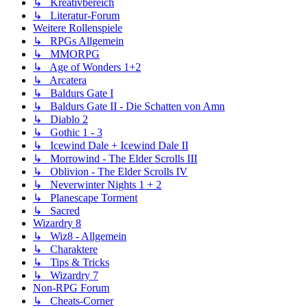
↳ Kreativbereich
↳ Literatur-Forum
Weitere Rollenspiele
↳ RPGs Allgemein
↳ MMORPG
↳ Age of Wonders 1+2
↳ Arcatera
↳ Baldurs Gate I
↳ Baldurs Gate II - Die Schatten von Amn
↳ Diablo 2
↳ Gothic 1 - 3
↳ Icewind Dale + Icewind Dale II
↳ Morrowind - The Elder Scrolls III
↳ Oblivion - The Elder Scrolls IV
↳ Neverwinter Nights 1 + 2
↳ Planescape Torment
↳ Sacred
Wizardry 8
↳ Wiz8 - Allgemein
↳ Charaktere
↳ Tips & Tricks
↳ Wizardry 7
Non-RPG Forum
↳ Cheats-Corner