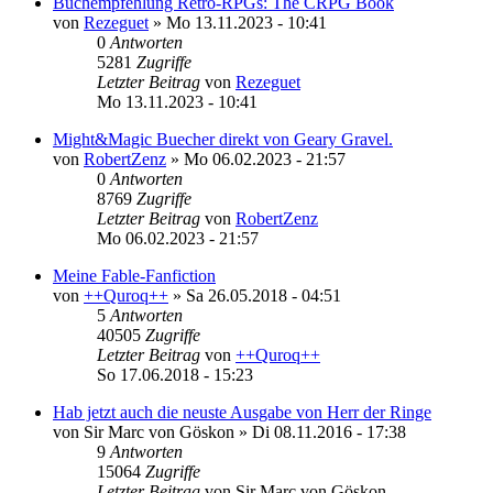
Buchempfehlung Retro-RPGs: The CRPG Book
von
Rezeguet
»
Mo 13.11.2023 - 10:41
0
Antworten
5281
Zugriffe
Letzter Beitrag
von
Rezeguet
Mo 13.11.2023 - 10:41
Might&Magic Buecher direkt von Geary Gravel.
von
RobertZenz
»
Mo 06.02.2023 - 21:57
0
Antworten
8769
Zugriffe
Letzter Beitrag
von
RobertZenz
Mo 06.02.2023 - 21:57
Meine Fable-Fanfiction
von
++Quroq++
»
Sa 26.05.2018 - 04:51
5
Antworten
40505
Zugriffe
Letzter Beitrag
von
++Quroq++
So 17.06.2018 - 15:23
Hab jetzt auch die neuste Ausgabe von Herr der Ringe
von
Sir Marc von Göskon
»
Di 08.11.2016 - 17:38
9
Antworten
15064
Zugriffe
Letzter Beitrag
von
Sir Marc von Göskon