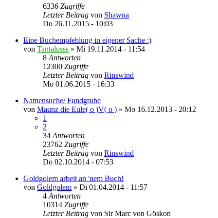
6336
Zugriffe
Letzter Beitrag
von
Shawna
Do 26.11.2015 - 10:03
Eine Buchempfehlung in eigener Sache :)
von
Tantalusss
»
Mi 19.11.2014 - 11:54
8
Antworten
12300
Zugriffe
Letzter Beitrag
von
Rinswind
Mo 01.06.2015 - 16:33
Namensuche/ Fundgrube
von
Maunz die Eule( o )V( o )
»
Mo 16.12.2013 - 20:12
1
2
34
Antworten
23762
Zugriffe
Letzter Beitrag
von
Rinswind
Do 02.10.2014 - 07:53
Goldgolem arbeit an 'nem Buch!
von
Goldgolem
»
Di 01.04.2014 - 11:57
4
Antworten
10314
Zugriffe
Letzter Beitrag
von
Sir Marc von Göskon