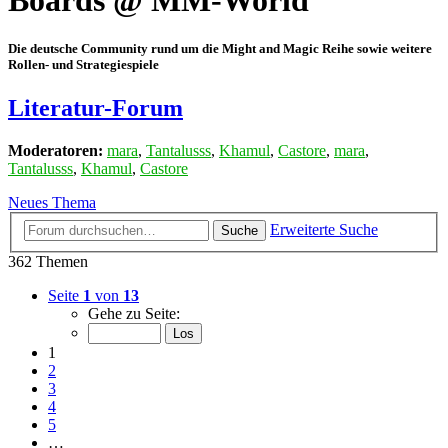
Boards @ MM-World
Die deutsche Community rund um die Might and Magic Reihe sowie weitere
Rollen- und Strategiespiele
Literatur-Forum
Moderatoren:
mara
,
Tantalusss
,
Khamul
,
Castore
,
mara
,
Tantalusss
,
Khamul
,
Castore
Neues Thema
Erweiterte Suche
Suche
362 Themen
Seite
1
von
13
Gehe zu Seite:
1
2
3
4
5
…