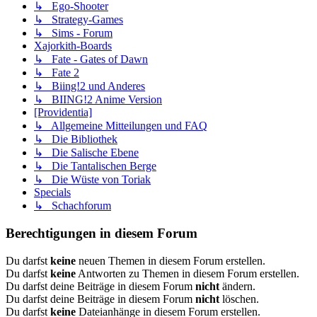
↳ Ego-Shooter
↳ Strategy-Games
↳ Sims - Forum
Xajorkith-Boards
↳ Fate - Gates of Dawn
↳ Fate 2
↳ Biing!2 und Anderes
↳ BIING!2 Anime Version
[Providentia]
↳ Allgemeine Mitteilungen und FAQ
↳ Die Bibliothek
↳ Die Salische Ebene
↳ Die Tantalischen Berge
↳ Die Wüste von Toriak
Specials
↳ Schachforum
Berechtigungen in diesem Forum
Du darfst
keine
neuen Themen in diesem Forum erstellen.
Du darfst
keine
Antworten zu Themen in diesem Forum erstellen.
Du darfst deine Beiträge in diesem Forum
nicht
ändern.
Du darfst deine Beiträge in diesem Forum
nicht
löschen.
Du darfst
keine
Dateianhänge in diesem Forum erstellen.