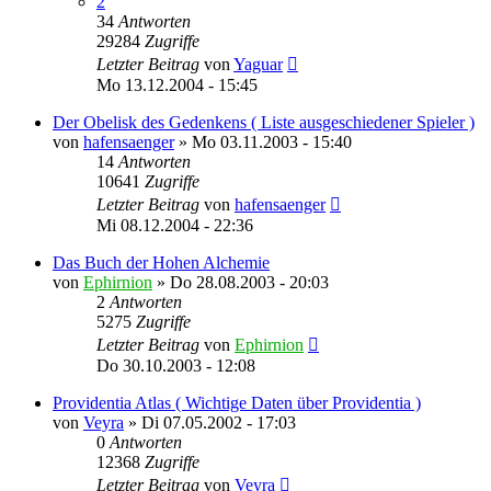
2
34
Antworten
29284
Zugriffe
Letzter Beitrag
von
Yaguar
Mo 13.12.2004 - 15:45
Der Obelisk des Gedenkens ( Liste ausgeschiedener Spieler )
von
hafensaenger
»
Mo 03.11.2003 - 15:40
14
Antworten
10641
Zugriffe
Letzter Beitrag
von
hafensaenger
Mi 08.12.2004 - 22:36
Das Buch der Hohen Alchemie
von
Ephirnion
»
Do 28.08.2003 - 20:03
2
Antworten
5275
Zugriffe
Letzter Beitrag
von
Ephirnion
Do 30.10.2003 - 12:08
Providentia Atlas ( Wichtige Daten über Providentia )
von
Veyra
»
Di 07.05.2002 - 17:03
0
Antworten
12368
Zugriffe
Letzter Beitrag
von
Veyra