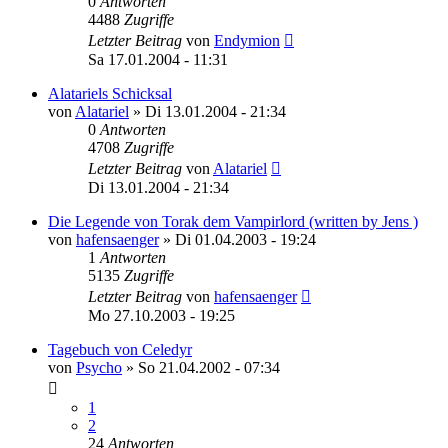
0
Antworten
4488
Zugriffe
Letzter Beitrag
von
Endymion
Sa 17.01.2004 - 11:31
Alatariels Schicksal
von
Alatariel
»
Di 13.01.2004 - 21:34
0
Antworten
4708
Zugriffe
Letzter Beitrag
von
Alatariel
Di 13.01.2004 - 21:34
Die Legende von Torak dem Vampirlord (written by Jens )
von
hafensaenger
»
Di 01.04.2003 - 19:24
1
Antworten
5135
Zugriffe
Letzter Beitrag
von
hafensaenger
Mo 27.10.2003 - 19:25
Tagebuch von Celedyr
von
Psycho
»
So 21.04.2002 - 07:34
1
2
24
Antworten