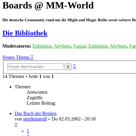
Boards @ MM-World
Die deutsche Community rund um die Might and Magic Reihe sowie weitere Rol
Die Bibliothek
Moderatoren:
Ephirnion
,
Abyhsen
,
Fansal
,
Ephirnion
,
Abyhsen
,
Fan
Neues Thema
Erweiterte
Suche
Suche
14 Themen • Seite
1
von
1
Themen
Antworten
Zugriffe
Letzter Beitrag
Das Buch der Bestien
von
steelkingrolf
»
Do 02.05.2002 - 20:18
1