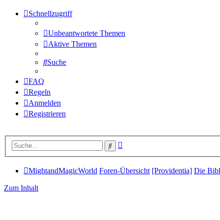
Schnellzugriff
Unbeantwortete Themen
Aktive Themen
Suche
FAQ
Regeln
Anmelden
Registrieren
Erweiterte
Suche
Suche
MightandMagicWorld
Foren-Übersicht
[Providentia]
Die Bib
Zum Inhalt