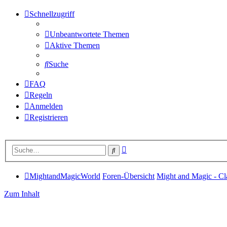
Schnellzugriff
Unbeantwortete Themen
Aktive Themen
Suche
FAQ
Regeln
Anmelden
Registrieren
Erweiterte
Suche
Suche
MightandMagicWorld
Foren-Übersicht
Might and Magic - Cl
Zum Inhalt