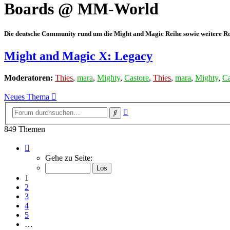
Boards @ MM-World
Die deutsche Community rund um die Might and Magic Reihe sowie weitere Rol
Might and Magic X: Legacy
Moderatoren:
Thies
,
mara
,
Mighty
,
Castore
,
Thies
,
mara
,
Mighty
,
Ca
Neues Thema
Erweiterte
Suche
Suche
849 Themen
Seite
1
Gehe zu Seite:
von
29
1
2
3
4
5
…