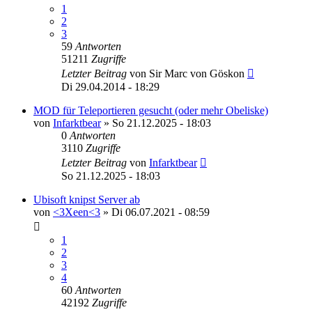
1
2
3
59
Antworten
51211
Zugriffe
Letzter Beitrag
von
Sir Marc von Göskon
Di 29.04.2014 - 18:29
MOD für Teleportieren gesucht (oder mehr Obeliske)
von
Infarktbear
»
So 21.12.2025 - 18:03
0
Antworten
3110
Zugriffe
Letzter Beitrag
von
Infarktbear
So 21.12.2025 - 18:03
Ubisoft knipst Server ab
von
<3Xeen<3
»
Di 06.07.2021 - 08:59
1
2
3
4
60
Antworten
42192
Zugriffe