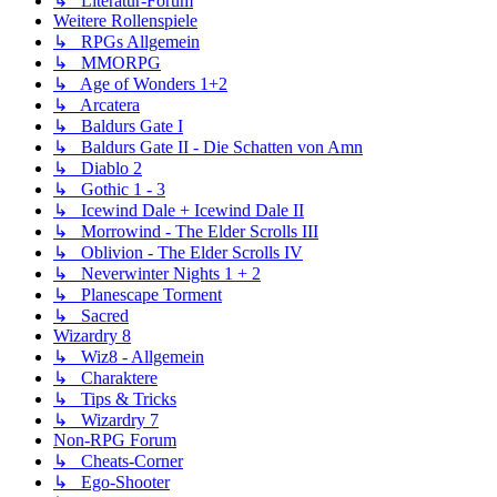
↳ Literatur-Forum
Weitere Rollenspiele
↳ RPGs Allgemein
↳ MMORPG
↳ Age of Wonders 1+2
↳ Arcatera
↳ Baldurs Gate I
↳ Baldurs Gate II - Die Schatten von Amn
↳ Diablo 2
↳ Gothic 1 - 3
↳ Icewind Dale + Icewind Dale II
↳ Morrowind - The Elder Scrolls III
↳ Oblivion - The Elder Scrolls IV
↳ Neverwinter Nights 1 + 2
↳ Planescape Torment
↳ Sacred
Wizardry 8
↳ Wiz8 - Allgemein
↳ Charaktere
↳ Tips & Tricks
↳ Wizardry 7
Non-RPG Forum
↳ Cheats-Corner
↳ Ego-Shooter