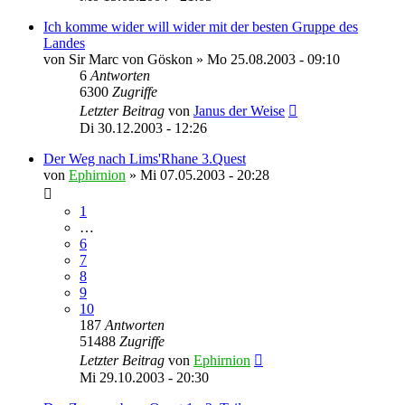
Ich komme wider will wider mit der besten Gruppe des
Landes
von
Sir Marc von Göskon
»
Mo 25.08.2003 - 09:10
6
Antworten
6300
Zugriffe
Letzter Beitrag
von
Janus der Weise
Di 30.12.2003 - 12:26
Der Weg nach Lims'Rhane 3.Quest
von
Ephirnion
»
Mi 07.05.2003 - 20:28
1
…
6
7
8
9
10
187
Antworten
51488
Zugriffe
Letzter Beitrag
von
Ephirnion
Mi 29.10.2003 - 20:30