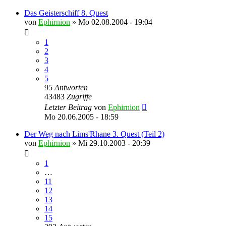
Das Geisterschiff 8. Quest
von
Ephirnion
»
Mo 02.08.2004 - 19:04
1
2
3
4
5
95
Antworten
43483
Zugriffe
Letzter Beitrag
von
Ephirnion
Mo 20.06.2005 - 18:59
Der Weg nach Lims'Rhane 3. Quest (Teil 2)
von
Ephirnion
»
Mi 29.10.2003 - 20:39
1
…
11
12
13
14
15