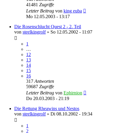
41481
Zugriffe
Letzter Beitrag
von
king euba
Mo 12.05.2003 - 13:17
Die Rosenschlucht Quest 2 - 2. Teil
von
steelkingrolf
»
So 12.05.2002 - 11:07
1
…
12
13
14
15
16
317
Antworten
59687
Zugriffe
Letzter Beitrag
von
Ephirnion
Do 20.03.2003 - 21:19
Die Rettung Rheawins und Nestos
von
steelkingrolf
»
Di 08.10.2002 - 19:34
1
2