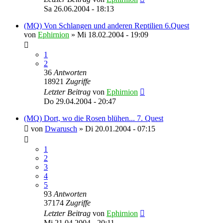
Sa 26.06.2004 - 18:13
(MQ) Von Schlangen und anderen Reptilien 6.Quest
von
Ephirnion
»
Mi 18.02.2004 - 19:09
1
2
36
Antworten
18921
Zugriffe
Letzter Beitrag
von
Ephirnion
Do 29.04.2004 - 20:47
(MQ) Dort, wo die Rosen blühen... 7. Quest
von
Dwarusch
»
Di 20.01.2004 - 07:15
1
2
3
4
5
93
Antworten
37174
Zugriffe
Letzter Beitrag
von
Ephirnion
Mi 21.04.2004 - 20:11