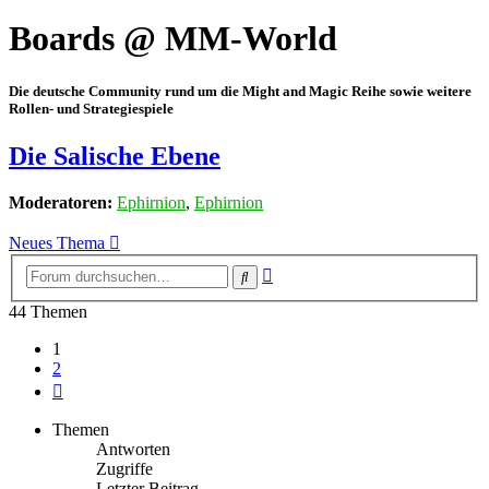
Boards @ MM-World
Die deutsche Community rund um die Might and Magic Reihe sowie weitere
Rollen- und Strategiespiele
Die Salische Ebene
Moderatoren:
Ephirnion
,
Ephirnion
Neues Thema
Erweiterte
Suche
Suche
44 Themen
1
2
Nächste
Themen
Antworten
Zugriffe
Letzter Beitrag