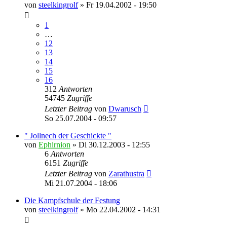
von
steelkingrolf
»
Fr 19.04.2002 - 19:50
1
…
12
13
14
15
16
312
Antworten
54745
Zugriffe
Letzter Beitrag
von
Dwarusch
So 25.07.2004 - 09:57
" Jollnech der Geschickte "
von
Ephirnion
»
Di 30.12.2003 - 12:55
6
Antworten
6151
Zugriffe
Letzter Beitrag
von
Zarathustra
Mi 21.07.2004 - 18:06
Die Kampfschule der Festung
von
steelkingrolf
»
Mo 22.04.2002 - 14:31