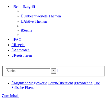
Schnellzugriff
Unbeantwortete Themen
Aktive Themen
Suche
FAQ
Regeln
Anmelden
Registrieren
Erweiterte
Suche
Suche
MightandMagicWorld
Foren-Übersicht
[Providentia]
Die
Salische Ebene
Zum Inhalt