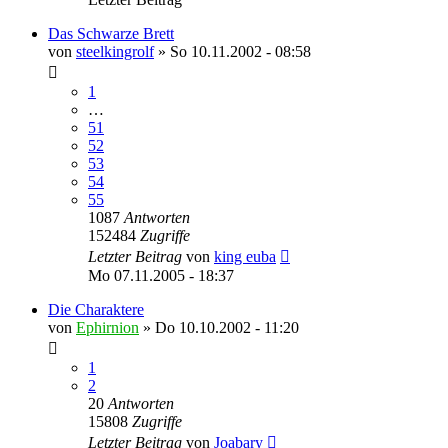
Das Schwarze Brett
von
steelkingrolf
»
So 10.11.2002 - 08:58
1
…
51
52
53
54
55
1087
Antworten
152484
Zugriffe
Letzter Beitrag
von
king euba
Mo 07.11.2005 - 18:37
Die Charaktere
von
Ephirnion
»
Do 10.10.2002 - 11:20
1
2
20
Antworten
15808
Zugriffe
Letzter Beitrag
von
Joabary