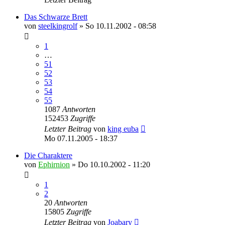
Das Schwarze Brett
von
steelkingrolf
»
So 10.11.2002 - 08:58
1
…
51
52
53
54
55
1087
Antworten
152453
Zugriffe
Letzter Beitrag
von
king euba
Mo 07.11.2005 - 18:37
Die Charaktere
von
Ephirnion
»
Do 10.10.2002 - 11:20
1
2
20
Antworten
15805
Zugriffe
Letzter Beitrag
von
Joabary