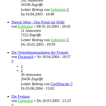
292
Antworten
59338
Zugriffe
Letzter Beitrag
von
Ephirnion
Sa 16.04.2005 - 10:48
Sheron Sthor - Das Portal zur Hölle
von
Ephirnion
»
Mi 01.10.2003 - 20:45
11
Antworten
7222
Zugriffe
Letzter Beitrag
von
Ephirnion
Do 20.01.2005 - 19:59
Die Verteidigungsanlagen der Festung
von
Dwarusch
»
So 18.04.2004 - 18:37
1
2
39
Antworten
20436
Zugriffe
Letzter Beitrag
von
GrafDracula
Di 03.08.2004 - 15:03
Die Festung
von
Ephirnion
»
Do 20.03.2003 - 21:25