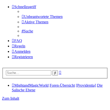
Schnellzugriff
Unbeantwortete Themen
Aktive Themen
Suche
FAQ
Regeln
Anmelden
Registrieren
Erweiterte
Suche
Suche
MightandMagicWorld
Foren-Übersicht
[Providentia]
Die
Salische Ebene
Zum Inhalt