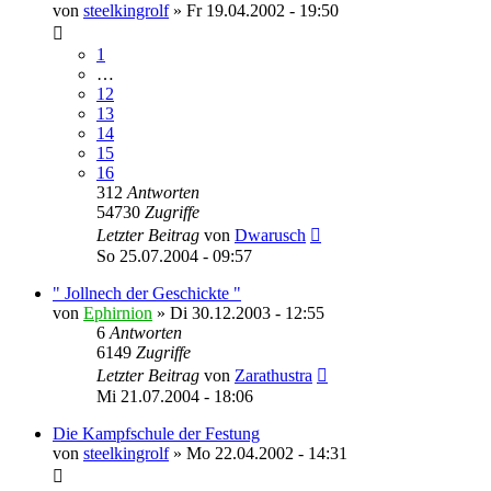
von
steelkingrolf
»
Fr 19.04.2002 - 19:50
1
…
12
13
14
15
16
312
Antworten
54730
Zugriffe
Letzter Beitrag
von
Dwarusch
So 25.07.2004 - 09:57
" Jollnech der Geschickte "
von
Ephirnion
»
Di 30.12.2003 - 12:55
6
Antworten
6149
Zugriffe
Letzter Beitrag
von
Zarathustra
Mi 21.07.2004 - 18:06
Die Kampfschule der Festung
von
steelkingrolf
»
Mo 22.04.2002 - 14:31