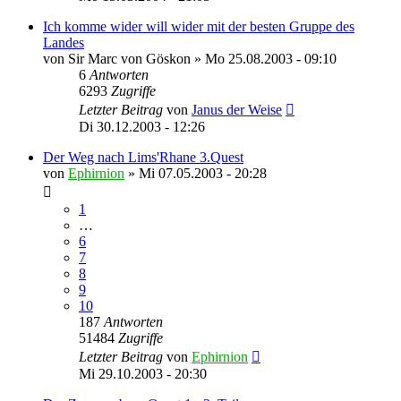
Ich komme wider will wider mit der besten Gruppe des
Landes
von
Sir Marc von Göskon
»
Mo 25.08.2003 - 09:10
6
Antworten
6293
Zugriffe
Letzter Beitrag
von
Janus der Weise
Di 30.12.2003 - 12:26
Der Weg nach Lims'Rhane 3.Quest
von
Ephirnion
»
Mi 07.05.2003 - 20:28
1
…
6
7
8
9
10
187
Antworten
51484
Zugriffe
Letzter Beitrag
von
Ephirnion
Mi 29.10.2003 - 20:30