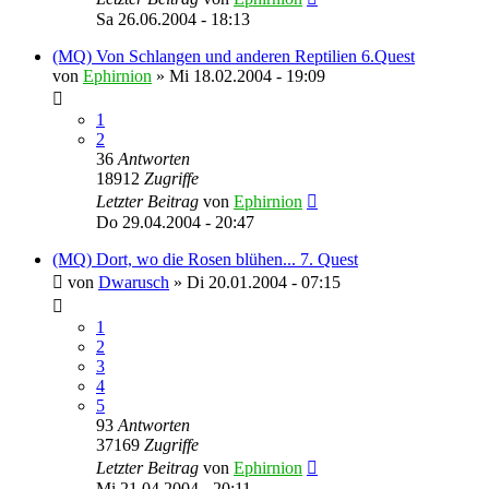
Sa 26.06.2004 - 18:13
(MQ) Von Schlangen und anderen Reptilien 6.Quest
von
Ephirnion
»
Mi 18.02.2004 - 19:09
1
2
36
Antworten
18912
Zugriffe
Letzter Beitrag
von
Ephirnion
Do 29.04.2004 - 20:47
(MQ) Dort, wo die Rosen blühen... 7. Quest
von
Dwarusch
»
Di 20.01.2004 - 07:15
1
2
3
4
5
93
Antworten
37169
Zugriffe
Letzter Beitrag
von
Ephirnion
Mi 21.04.2004 - 20:11