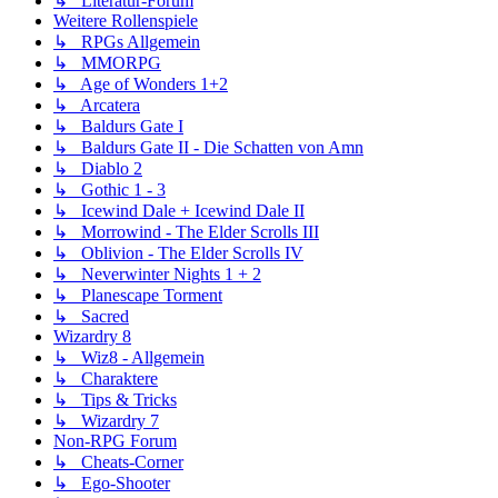
↳ Literatur-Forum
Weitere Rollenspiele
↳ RPGs Allgemein
↳ MMORPG
↳ Age of Wonders 1+2
↳ Arcatera
↳ Baldurs Gate I
↳ Baldurs Gate II - Die Schatten von Amn
↳ Diablo 2
↳ Gothic 1 - 3
↳ Icewind Dale + Icewind Dale II
↳ Morrowind - The Elder Scrolls III
↳ Oblivion - The Elder Scrolls IV
↳ Neverwinter Nights 1 + 2
↳ Planescape Torment
↳ Sacred
Wizardry 8
↳ Wiz8 - Allgemein
↳ Charaktere
↳ Tips & Tricks
↳ Wizardry 7
Non-RPG Forum
↳ Cheats-Corner
↳ Ego-Shooter