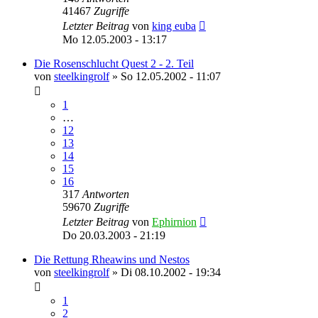
41467
Zugriffe
Letzter Beitrag
von
king euba
Mo 12.05.2003 - 13:17
Die Rosenschlucht Quest 2 - 2. Teil
von
steelkingrolf
»
So 12.05.2002 - 11:07
1
…
12
13
14
15
16
317
Antworten
59670
Zugriffe
Letzter Beitrag
von
Ephirnion
Do 20.03.2003 - 21:19
Die Rettung Rheawins und Nestos
von
steelkingrolf
»
Di 08.10.2002 - 19:34
1
2