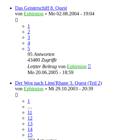
Das Geisterschiff 8. Quest
von
Ephirnion
»
Mo 02.08.2004 - 19:04
1
2
3
4
5
95
Antworten
43480
Zugriffe
Letzter Beitrag
von
Ephirnion
Mo 20.06.2005 - 18:59
Der Weg nach Lims'Rhane 3. Quest (Teil 2)
von
Ephirnion
»
Mi 29.10.2003 - 20:39
1
…
11
12
13
14
15