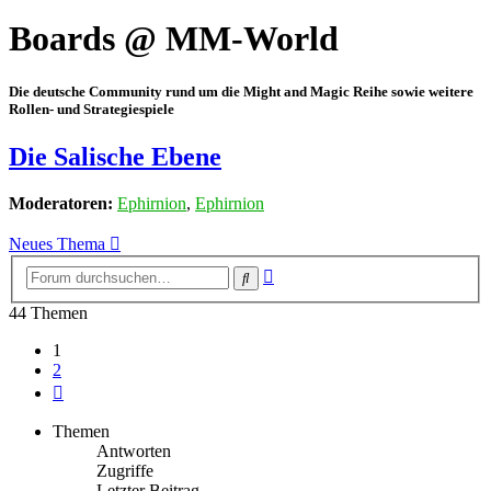
Boards @ MM-World
Die deutsche Community rund um die Might and Magic Reihe sowie weitere
Rollen- und Strategiespiele
Die Salische Ebene
Moderatoren:
Ephirnion
,
Ephirnion
Neues Thema
Erweiterte
Suche
Suche
44 Themen
1
2
Nächste
Themen
Antworten
Zugriffe
Letzter Beitrag