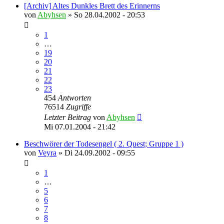
[Archiv] Altes Dunkles Brett des Erinnerns
von
Abyhsen
»
So 28.04.2002 - 20:53
1
…
19
20
21
22
23
454
Antworten
76514
Zugriffe
Letzter Beitrag
von
Abyhsen
Mi 07.01.2004 - 21:42
Beschwörer der Todesengel ( 2. Quest; Gruppe 1 )
von
Veyra
»
Di 24.09.2002 - 09:55
1
…
5
6
7
8