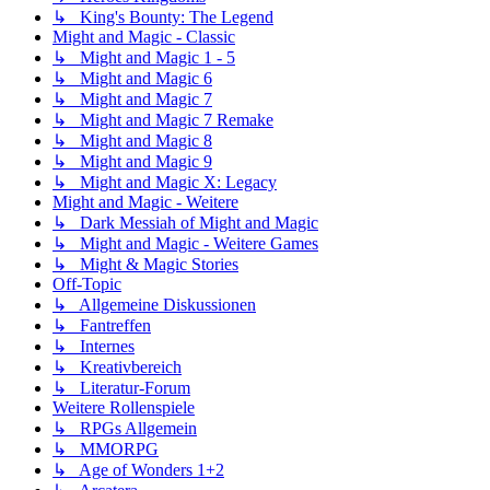
↳ King's Bounty: The Legend
Might and Magic - Classic
↳ Might and Magic 1 - 5
↳ Might and Magic 6
↳ Might and Magic 7
↳ Might and Magic 7 Remake
↳ Might and Magic 8
↳ Might and Magic 9
↳ Might and Magic X: Legacy
Might and Magic - Weitere
↳ Dark Messiah of Might and Magic
↳ Might and Magic - Weitere Games
↳ Might & Magic Stories
Off-Topic
↳ Allgemeine Diskussionen
↳ Fantreffen
↳ Internes
↳ Kreativbereich
↳ Literatur-Forum
Weitere Rollenspiele
↳ RPGs Allgemein
↳ MMORPG
↳ Age of Wonders 1+2