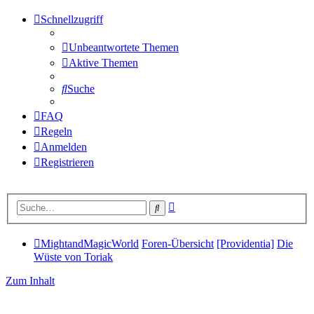
Schnellzugriff
Unbeantwortete Themen
Aktive Themen
Suche
FAQ
Regeln
Anmelden
Registrieren
Erweiterte
Suche
Suche
MightandMagicWorld
Foren-Übersicht
[Providentia]
Die
Wüste von Toriak
Zum Inhalt