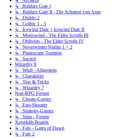
↳ Arcatera
↳ Baldurs Gate I
↳ Baldurs Gate II - Die Schatten von Amn
↳ Diablo 2
↳ Gothic 1 - 3
↳ Icewind Dale + Icewind Dale II
↳ Morrowind - The Elder Scrolls III
↳ Oblivion - The Elder Scrolls IV
↳ Neverwinter Nights 1 + 2
↳ Planescape Torment
↳ Sacred
Wizardry 8
↳ Wiz8 - Allgemein
↳ Charaktere
↳ Tips & Tricks
↳ Wizardry 7
Non-RPG Forum
↳ Cheats-Corner
↳ Ego-Shooter
↳ Strategy-Games
↳ Sims - Forum
Xajorkith-Boards
↳ Fate - Gates of Dawn
↳ Fate 2