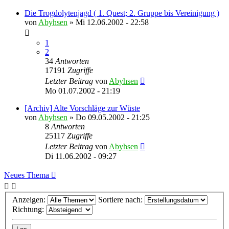
Die Trogdolytenjagd ( 1. Quest; 2. Gruppe bis Vereinigung )
von
Abyhsen
»
Mi 12.06.2002 - 22:58
1
2
34
Antworten
17191
Zugriffe
Letzter Beitrag
von
Abyhsen
Mo 01.07.2002 - 21:19
[Archiv] Alte Vorschläge zur Wüste
von
Abyhsen
»
Do 09.05.2002 - 21:25
8
Antworten
25117
Zugriffe
Letzter Beitrag
von
Abyhsen
Di 11.06.2002 - 09:27
Neues Thema
Anzeigen:
Sortiere nach:
Richtung: