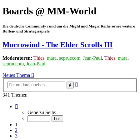
Boards @ MM-World
Die deutsche Community rund um die Might and Magic Reihe sowie weitere
Rollen- und Strategiespiele
Morrowind - The Elder Scrolls III
Moderatoren:
Thies
,
mara
,
sepruecom
,
Jean-Paul
,
Thies
,
mara
,
sepruecom
,
Jean-Paul
Neues Thema
Erweiterte
Suche
Suche
341 Themen
Seite
1
Gehe zu Seite:
von
12
1
2
3