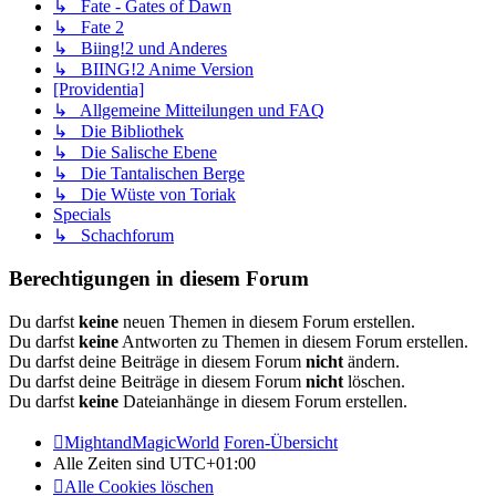
↳ Fate - Gates of Dawn
↳ Fate 2
↳ Biing!2 und Anderes
↳ BIING!2 Anime Version
[Providentia]
↳ Allgemeine Mitteilungen und FAQ
↳ Die Bibliothek
↳ Die Salische Ebene
↳ Die Tantalischen Berge
↳ Die Wüste von Toriak
Specials
↳ Schachforum
Berechtigungen in diesem Forum
Du darfst
keine
neuen Themen in diesem Forum erstellen.
Du darfst
keine
Antworten zu Themen in diesem Forum erstellen.
Du darfst deine Beiträge in diesem Forum
nicht
ändern.
Du darfst deine Beiträge in diesem Forum
nicht
löschen.
Du darfst
keine
Dateianhänge in diesem Forum erstellen.
MightandMagicWorld
Foren-Übersicht
Alle Zeiten sind
UTC+01:00
Alle Cookies löschen