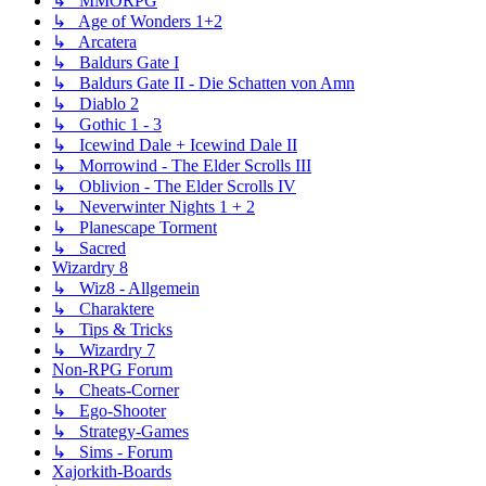
↳ MMORPG
↳ Age of Wonders 1+2
↳ Arcatera
↳ Baldurs Gate I
↳ Baldurs Gate II - Die Schatten von Amn
↳ Diablo 2
↳ Gothic 1 - 3
↳ Icewind Dale + Icewind Dale II
↳ Morrowind - The Elder Scrolls III
↳ Oblivion - The Elder Scrolls IV
↳ Neverwinter Nights 1 + 2
↳ Planescape Torment
↳ Sacred
Wizardry 8
↳ Wiz8 - Allgemein
↳ Charaktere
↳ Tips & Tricks
↳ Wizardry 7
Non-RPG Forum
↳ Cheats-Corner
↳ Ego-Shooter
↳ Strategy-Games
↳ Sims - Forum
Xajorkith-Boards