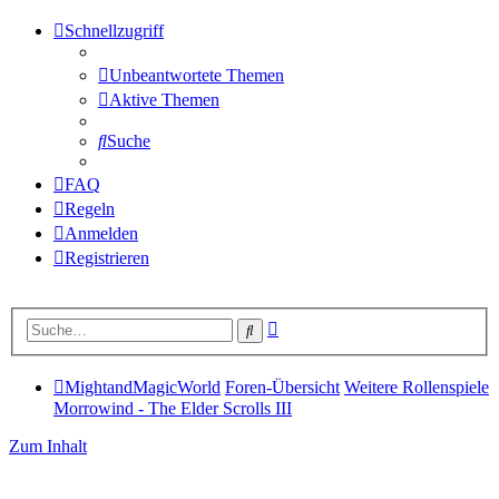
Schnellzugriff
Unbeantwortete Themen
Aktive Themen
Suche
FAQ
Regeln
Anmelden
Registrieren
Erweiterte
Suche
Suche
MightandMagicWorld
Foren-Übersicht
Weitere Rollenspiele
Morrowind - The Elder Scrolls III
Zum Inhalt