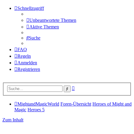
Schnellzugriff
Unbeantwortete Themen
Aktive Themen
Suche
FAQ
Regeln
Anmelden
Registrieren
Erweiterte
Suche
Suche
MightandMagicWorld
Foren-Übersicht
Heroes of Might and
Magic
Heroes 5
Zum Inhalt