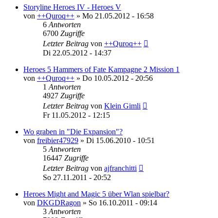
Storyline Heroes IV - Heroes V
von
++Quroq++
»
Mo 21.05.2012 - 16:58
6
Antworten
6700
Zugriffe
Letzter Beitrag
von
++Quroq++
Di 22.05.2012 - 14:37
Heroes 5 Hammers of Fate Kampagne 2 Mission 1
von
++Quroq++
»
Do 10.05.2012 - 20:56
1
Antworten
4927
Zugriffe
Letzter Beitrag
von
Klein Gimli
Fr 11.05.2012 - 12:15
Wo graben in "Die Expansion"?
von
freibier47929
»
Di 15.06.2010 - 10:51
5
Antworten
16447
Zugriffe
Letzter Beitrag
von
ajfranchitti
So 27.11.2011 - 20:52
Heroes Might and Magic 5 über Wlan spielbar?
von
DKGDRagon
»
So 16.10.2011 - 09:14
3
Antworten