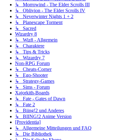
↳ Morrowind - The Elder Scrolls III
↳ Oblivion - The Elder Scrolls IV
↳ Neverwinter Nights 1 + 2
↳ Planescape Torment
↳ Sacred
Wizardry 8
↳ Wiz8 - Allgemein
↳ Charaktere
↳ Tips & Tricks
↳ Wizardry 7
Non-RPG Forum
↳ Cheats-Corner
↳ Ego-Shooter
↳ Strategy-Games
↳ Sims - Forum
Xajorkith-Boards
↳ Fate - Gates of Dawn
↳ Fate 2
↳ Biing!2 und Anderes
↳ BIING!2 Anime Version
[Providentia]
↳ Allgemeine Mitteilungen und FAQ
↳ Die Bibliothek
↳ Die Salische Ebene