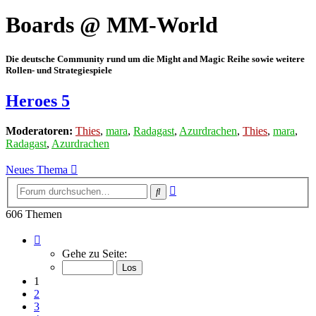
Boards @ MM-World
Die deutsche Community rund um die Might and Magic Reihe sowie weitere
Rollen- und Strategiespiele
Heroes 5
Moderatoren:
Thies
,
mara
,
Radagast
,
Azurdrachen
,
Thies
,
mara
,
Radagast
,
Azurdrachen
Neues Thema
Erweiterte
Suche
Suche
606 Themen
Seite
1
Gehe zu Seite:
von
21
1
2
3