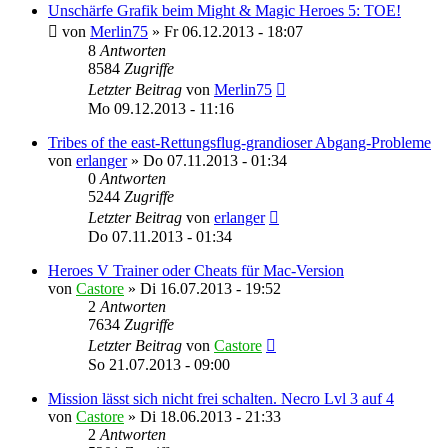
Unschärfe Grafik beim Might & Magic Heroes 5: TOE!
von
Merlin75
»
Fr 06.12.2013 - 18:07
8
Antworten
8584
Zugriffe
Letzter Beitrag
von
Merlin75
Mo 09.12.2013 - 11:16
Tribes of the east-Rettungsflug-grandioser Abgang-Probleme
von
erlanger
»
Do 07.11.2013 - 01:34
0
Antworten
5244
Zugriffe
Letzter Beitrag
von
erlanger
Do 07.11.2013 - 01:34
Heroes V Trainer oder Cheats für Mac-Version
von
Castore
»
Di 16.07.2013 - 19:52
2
Antworten
7634
Zugriffe
Letzter Beitrag
von
Castore
So 21.07.2013 - 09:00
Mission lässt sich nicht frei schalten. Necro Lvl 3 auf 4
von
Castore
»
Di 18.06.2013 - 21:33
2
Antworten