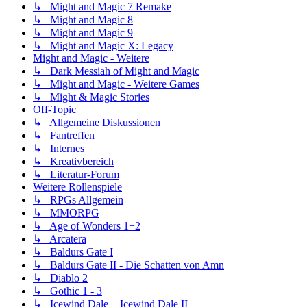
↳ Might and Magic 7 Remake
↳ Might and Magic 8
↳ Might and Magic 9
↳ Might and Magic X: Legacy
Might and Magic - Weitere
↳ Dark Messiah of Might and Magic
↳ Might and Magic - Weitere Games
↳ Might & Magic Stories
Off-Topic
↳ Allgemeine Diskussionen
↳ Fantreffen
↳ Internes
↳ Kreativbereich
↳ Literatur-Forum
Weitere Rollenspiele
↳ RPGs Allgemein
↳ MMORPG
↳ Age of Wonders 1+2
↳ Arcatera
↳ Baldurs Gate I
↳ Baldurs Gate II - Die Schatten von Amn
↳ Diablo 2
↳ Gothic 1 - 3
↳ Icewind Dale + Icewind Dale II