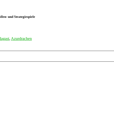
len- und Strategiespiele
agast
,
Azurdrachen