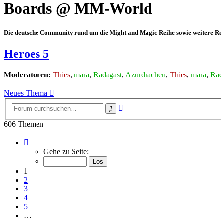
Boards @ MM-World
Die deutsche Community rund um die Might and Magic Reihe sowie weitere Rol
Heroes 5
Moderatoren:
Thies
,
mara
,
Radagast
,
Azurdrachen
,
Thies
,
mara
,
Rad
Neues Thema
Erweiterte
Suche
Suche
606 Themen
Seite
1
Gehe zu Seite:
von
21
1
2
3
4
5
…