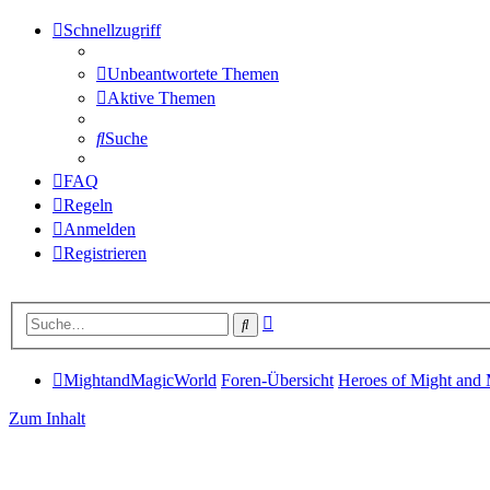
Schnellzugriff
Unbeantwortete Themen
Aktive Themen
Suche
FAQ
Regeln
Anmelden
Registrieren
Erweiterte
Suche
Suche
MightandMagicWorld
Foren-Übersicht
Heroes of Might and
Zum Inhalt