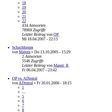
18
19
20
21
22
434
Antworten
78969
Zugriffe
Letzter Beitrag
von
OP
Mi 18.04.2007 - 22:15
Schachforum
von
Majora
»
Do 13.10.2005 - 15:29
2
Antworten
5546
Zugriffe
Letzter Beitrag
von
Manni_B
Fr 06.04.2007 - 23:42
OP vs. ADmiral
von
ADmiral
»
Fr 20.01.2006 - 18:15
1
…
5
6
7
8