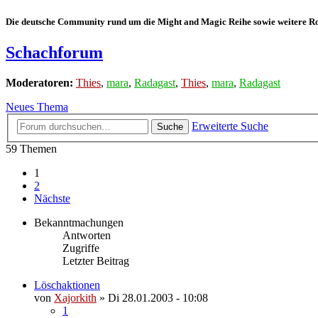
Die deutsche Community rund um die Might and Magic Reihe sowie weitere Rol
Schachforum
Moderatoren:
Thies
,
mara
,
Radagast
,
Thies
,
mara
,
Radagast
Neues Thema
Erweiterte Suche
Suche
59 Themen
1
2
Nächste
Bekanntmachungen
Antworten
Zugriffe
Letzter Beitrag
Löschaktionen
von
Xajorkith
»
Di 28.01.2003 - 10:08
1