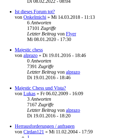
Di 08.02.2022 - 08:04
Ist dieses Forum tot?
von
Onkelmichi
»
Mi 14.03.2018 - 11:13
6
Antworten
17101
Zugriffe
Letzter Beitrag
von
Flyer
Mi 08.01.2020 - 17:30
Majestic chess
von
alprazo
»
Di 19.01.2016 - 18:46
0
Antworten
7391
Zugriffe
Letzter Beitrag
von
alprazo
Di 19.01.2016 - 18:46
Majestic Chess und Vista?
von
Lukas
»
Fr 06.02.2009 - 16:09
3
Antworten
7167
Zugriffe
Letzter Beitrag
von
alprazo
Di 19.01.2016 - 18:20
Herrausforderungen / anfragen
von
Cirdan121
»
Mi 11.02.2004 - 17:59
1