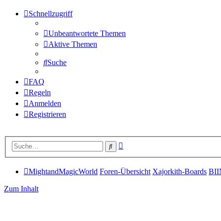
Schnellzugriff
Unbeantwortete Themen
Aktive Themen
Suche
FAQ
Regeln
Anmelden
Registrieren
Erweiterte
Suche
Suche
MightandMagicWorld
Foren-Übersicht
Xajorkith-Boards
BII
Zum Inhalt