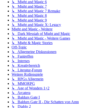
↳ Might and Magic 6
↳ Might and Magic 7
↳ Might and Magic 7 Remake
↳ Might and Magic 8
↳ Might and Magic 9
↳ Might and Magic X: Legacy
Might and Magic - Weitere
↳ Dark Messiah of Might and Magic
↳ Might and Magic - Weitere Games
↳ Might & Magic Stories
Off-Topic
↳ Allgemeine Diskussionen
↳ Fantreffen
↳ Internes
↳ Kreativbereich
↳ Literatur-Forum
Weitere Rollenspiele
↳ RPGs Allgemein
↳ MMORPG
↳ Age of Wonders 1+2
↳ Arcatera
↳ Baldurs Gate I
↳ Baldurs Gate II - Die Schatten von Amn
↳ Diablo 2