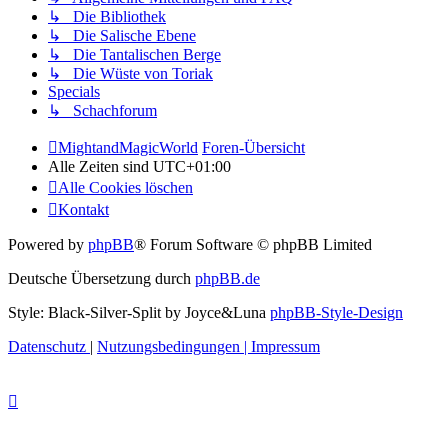
↳ Die Bibliothek
↳ Die Salische Ebene
↳ Die Tantalischen Berge
↳ Die Wüste von Toriak
Specials
↳ Schachforum
MightandMagicWorld
Foren-Übersicht
Alle Zeiten sind
UTC+01:00
Alle Cookies löschen
Kontakt
Powered by
phpBB
® Forum Software © phpBB Limited
Deutsche Übersetzung durch
phpBB.de
Style: Black-Silver-Split by Joyce&Luna
phpBB-Style-Design
Datenschutz
|
Nutzungsbedingungen
|
Impressum