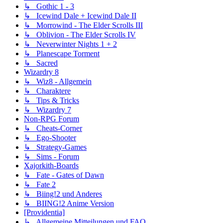
↳ Gothic 1 - 3
↳ Icewind Dale + Icewind Dale II
↳ Morrowind - The Elder Scrolls III
↳ Oblivion - The Elder Scrolls IV
↳ Neverwinter Nights 1 + 2
↳ Planescape Torment
↳ Sacred
Wizardry 8
↳ Wiz8 - Allgemein
↳ Charaktere
↳ Tips & Tricks
↳ Wizardry 7
Non-RPG Forum
↳ Cheats-Corner
↳ Ego-Shooter
↳ Strategy-Games
↳ Sims - Forum
Xajorkith-Boards
↳ Fate - Gates of Dawn
↳ Fate 2
↳ Biing!2 und Anderes
↳ BIING!2 Anime Version
[Providentia]
↳ Allgemeine Mitteilungen und FAQ