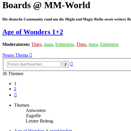
Boards @ MM-World
Die deutsche Community rund um die Might and Magic Reihe sowie weitere Rol
Age of Wonders 1+2
Moderatoren:
Thies
,
mara
,
Ephirnion
,
Thies
,
mara
,
Ephirnion
Neues Thema
Erweiterte
Suche
Suche
36 Themen
1
2
Nächste
Themen
Antworten
Zugriffe
Letzter Beitrag
Age of Wonders 4 angekündigt