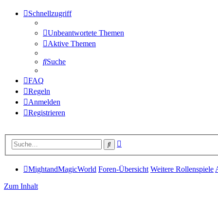
Schnellzugriff
Unbeantwortete Themen
Aktive Themen
Suche
FAQ
Regeln
Anmelden
Registrieren
Erweiterte
Suche
Suche
MightandMagicWorld
Foren-Übersicht
Weitere Rollenspiele
Zum Inhalt