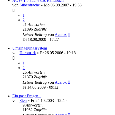
AOW 1 brauche das Handbuch
von
Silberdrache
»
Mo 06.08.2007 - 19:58
1
2
21
Antworten
21896
Zugriffe
Letzter Beitrag
von
Acarox
Di 18.08.2009 - 17:27
Umzingelungssystem
von
Heromark
»
Fr 26.05.2006 - 10:18
1
2
26
Antworten
21370
Zugriffe
Letzter Beitrag
von
Acarox
Fr 14.08.2009 - 09:12
Ein paar Fragen...
von
Sten
»
Fr 24.10.2003 - 12:49
9
Antworten
11062
Zugriffe