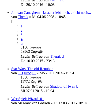
Letzter Beitrag
von
Hellfire
Do 20.10.2016 - 10:08
Jon van Caneghem - Jaaaa er lebt noch, er lebt noch...
von
Therak
»
Mi 04.06.2008 - 10:45
1
2
3
4
5
81
Antworten
53963
Zugriffe
Letzter Beitrag
von
Therak
Do 10.09.2015 - 23:13
Star Wars: The old Republic
von
++Quroq++
»
Mo 20.01.2014 - 19:54
13
Antworten
11772
Zugriffe
Letzter Beitrag
von
Shadow-of-Iwan
Mi 07.01.2015 - 19:04
Wer Spielt Wizard101
von
Sir Marc von Göskon
»
Di 13.03.2012 - 18:14