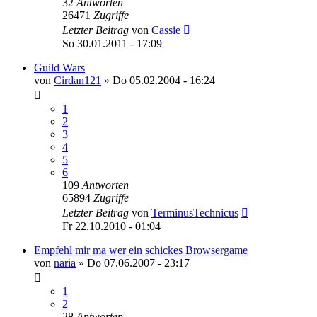
32
Antworten
26471
Zugriffe
Letzter Beitrag
von
Cassie
So 30.01.2011 - 17:09
Guild Wars
von
Cirdan121
»
Do 05.02.2004 - 16:24
1
2
3
4
5
6
109
Antworten
65894
Zugriffe
Letzter Beitrag
von
TerminusTechnicus
Fr 22.10.2010 - 01:04
Empfehl mir ma wer ein schickes Browsergame
von
naria
»
Do 07.06.2007 - 23:17
1
2
28
Antworten