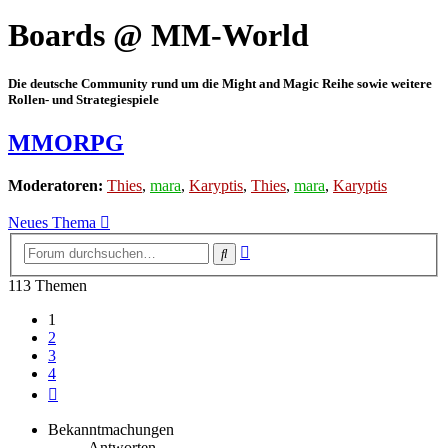
Boards @ MM-World
Die deutsche Community rund um die Might and Magic Reihe sowie weitere
Rollen- und Strategiespiele
MMORPG
Moderatoren:
Thies
,
mara
,
Karyptis
,
Thies
,
mara
,
Karyptis
Neues Thema
Erweiterte
Suche
Suche
113 Themen
1
2
3
4
Nächste
Bekanntmachungen
Antworten