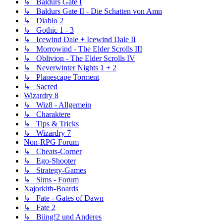
↳ Baldurs Gate I
↳ Baldurs Gate II - Die Schatten von Amn
↳ Diablo 2
↳ Gothic 1 - 3
↳ Icewind Dale + Icewind Dale II
↳ Morrowind - The Elder Scrolls III
↳ Oblivion - The Elder Scrolls IV
↳ Neverwinter Nights 1 + 2
↳ Planescape Torment
↳ Sacred
Wizardry 8
↳ Wiz8 - Allgemein
↳ Charaktere
↳ Tips & Tricks
↳ Wizardry 7
Non-RPG Forum
↳ Cheats-Corner
↳ Ego-Shooter
↳ Strategy-Games
↳ Sims - Forum
Xajorkith-Boards
↳ Fate - Gates of Dawn
↳ Fate 2
↳ Biing!2 und Anderes