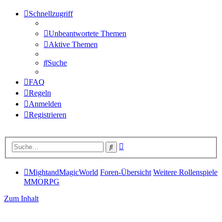
Schnellzugriff
Unbeantwortete Themen
Aktive Themen
Suche
FAQ
Regeln
Anmelden
Registrieren
Erweiterte
Suche
Suche
MightandMagicWorld
Foren-Übersicht
Weitere Rollenspiele
MMORPG
Zum Inhalt