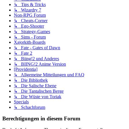
↳ Tips & Tricks
↳ Wizardry 7
Non-RPG Forum
↳ Cheats-Corner
↳ Ego-Shooter
↳ Strategy-Games
↳ Sims - Forum
Xajorkith-Boards
↳ Fate - Gates of Dawn
↳ Fate 2
↳ Biing!2 und Anderes
↳ BIING!2 Anime Version
[Providentia]
↳ Allgemeine Mitteilungen und FAQ
↳ Die Bibliothek
↳ Die Salische Ebene
↳ Die Tantalischen Berge
↳ Die Wüste von Toriak
Specials
↳ Schachforum
Berechtigungen in diesem Forum