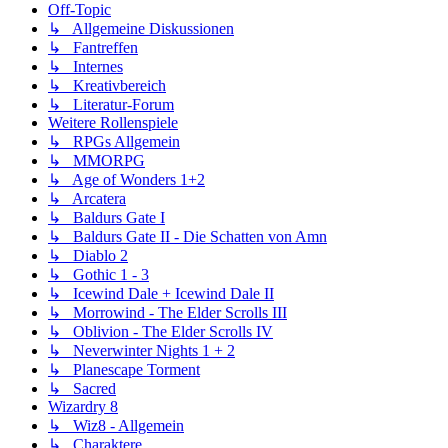
Off-Topic
↳ Allgemeine Diskussionen
↳ Fantreffen
↳ Internes
↳ Kreativbereich
↳ Literatur-Forum
Weitere Rollenspiele
↳ RPGs Allgemein
↳ MMORPG
↳ Age of Wonders 1+2
↳ Arcatera
↳ Baldurs Gate I
↳ Baldurs Gate II - Die Schatten von Amn
↳ Diablo 2
↳ Gothic 1 - 3
↳ Icewind Dale + Icewind Dale II
↳ Morrowind - The Elder Scrolls III
↳ Oblivion - The Elder Scrolls IV
↳ Neverwinter Nights 1 + 2
↳ Planescape Torment
↳ Sacred
Wizardry 8
↳ Wiz8 - Allgemein
↳ Charaktere