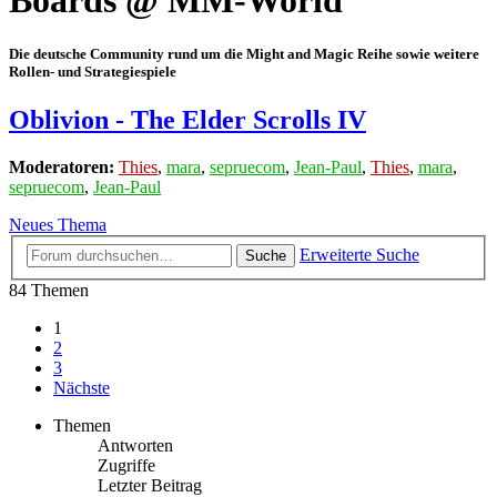
Boards @ MM-World
Die deutsche Community rund um die Might and Magic Reihe sowie weitere
Rollen- und Strategiespiele
Oblivion - The Elder Scrolls IV
Moderatoren:
Thies
,
mara
,
sepruecom
,
Jean-Paul
,
Thies
,
mara
,
sepruecom
,
Jean-Paul
Neues Thema
Erweiterte Suche
Suche
84 Themen
1
2
3
Nächste
Themen
Antworten
Zugriffe
Letzter Beitrag