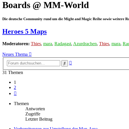
Boards @ MM-World
Die deutsche Community rund um die Might and Magic Reihe sowie weitere Rol
Heroes 5 Maps
Moderatoren:
Thies
,
mara
,
Radagast
,
Azurdrachen
,
Thies
,
mara
,
Rad
Neues Thema
Erweiterte
Suche
Suche
31 Themen
1
2
Nächste
Themen
Antworten
Zugriffe
Letzter Beitrag
Vorbereitungen zur Umstellung der Map-Area