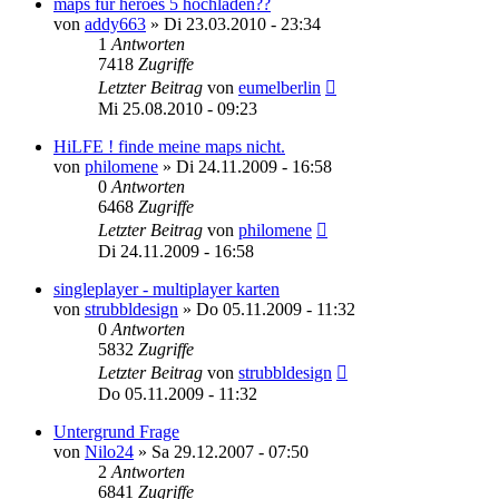
maps für heroes 5 hochladen??
von
addy663
»
Di 23.03.2010 - 23:34
1
Antworten
7418
Zugriffe
Letzter Beitrag
von
eumelberlin
Mi 25.08.2010 - 09:23
HiLFE ! finde meine maps nicht.
von
philomene
»
Di 24.11.2009 - 16:58
0
Antworten
6468
Zugriffe
Letzter Beitrag
von
philomene
Di 24.11.2009 - 16:58
singleplayer - multiplayer karten
von
strubbldesign
»
Do 05.11.2009 - 11:32
0
Antworten
5832
Zugriffe
Letzter Beitrag
von
strubbldesign
Do 05.11.2009 - 11:32
Untergrund Frage
von
Nilo24
»
Sa 29.12.2007 - 07:50
2
Antworten
6841
Zugriffe