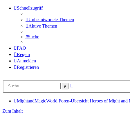
Schnellzugriff
Unbeantwortete Themen
Aktive Themen
Suche
FAQ
Regeln
Anmelden
Registrieren
Erweiterte
Suche
Suche
MightandMagicWorld
Foren-Übersicht
Heroes of Might and
Zum Inhalt