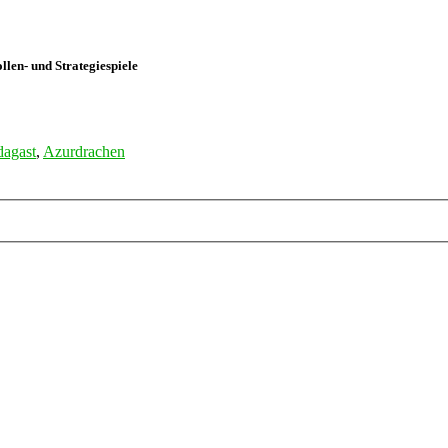
len- und Strategiespiele
agast
,
Azurdrachen