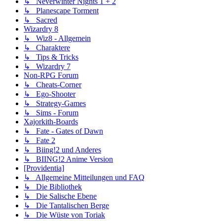
↳ Neverwinter Nights 1 + 2
↳ Planescape Torment
↳ Sacred
Wizardry 8
↳ Wiz8 - Allgemein
↳ Charaktere
↳ Tips & Tricks
↳ Wizardry 7
Non-RPG Forum
↳ Cheats-Corner
↳ Ego-Shooter
↳ Strategy-Games
↳ Sims - Forum
Xajorkith-Boards
↳ Fate - Gates of Dawn
↳ Fate 2
↳ Biing!2 und Anderes
↳ BIING!2 Anime Version
[Providentia]
↳ Allgemeine Mitteilungen und FAQ
↳ Die Bibliothek
↳ Die Salische Ebene
↳ Die Tantalischen Berge
↳ Die Wüste von Toriak