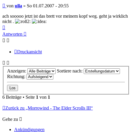
Beitrag
von
ulla
»
So 01.07.2007 - 20:55
ach sooooo jetzt ist das brett vor meinem kopf weg. geht ja wirklich
nicht .
Nach
oben
Antworten
Druckansicht
Anzeigen:
Sortiere nach:
Richtung:
6 Beiträge • Seite
1
von
1
Zurück zu „Morrowind - The Elder Scrolls III“
Gehe zu
Ankündigungen