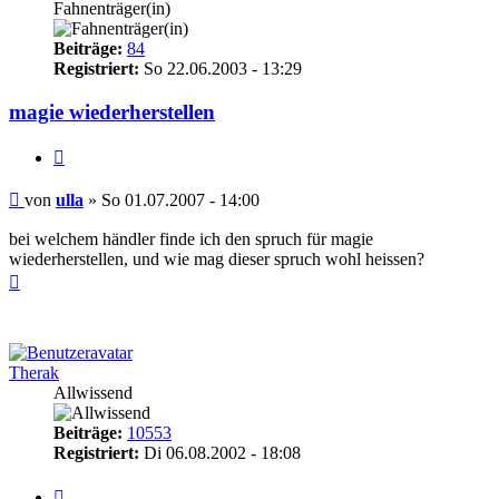
Fahnenträger(in)
Beiträge:
84
Registriert:
So 22.06.2003 - 13:29
magie wiederherstellen
Zitieren
Beitrag
von
ulla
»
So 01.07.2007 - 14:00
bei welchem händler finde ich den spruch für magie
wiederherstellen, und wie mag dieser spruch wohl heissen?
Nach
oben
Therak
Allwissend
Beiträge:
10553
Registriert:
Di 06.08.2002 - 18:08
Zitieren