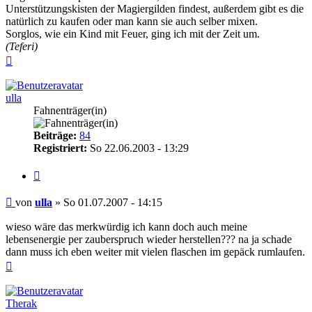
Unterstützungskisten der Magiergilden findest, außerdem gibt es die
natürlich zu kaufen oder man kann sie auch selber mixen.
Sorglos, wie ein Kind mit Feuer, ging ich mit der Zeit um.
(Teferi)
Nach
oben
ulla
Fahnenträger(in)
Beiträge:
84
Registriert:
So 22.06.2003 - 13:29
Zitieren
Beitrag
von
ulla
»
So 01.07.2007 - 14:15
wieso wäre das merkwürdig ich kann doch auch meine
lebensenergie per zauberspruch wieder herstellen??? na ja schade
dann muss ich eben weiter mit vielen flaschen im gepäck rumlaufen.
Nach
oben
Therak