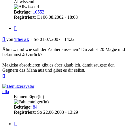
Allwissend
Beiträge:
10553
Registriert:
Di 06.08.2002 - 18:08
Zitieren
Beitrag
von
Therak
»
So 01.07.2007 - 14:22
Ähm ... und wie soll der Zauber aussehen? Du zahlst 20 Magie und
bekommst 40 zurück?
Magicka absorbieren gibt es aber glaub ich, damit saugste den
Gegnern das Mana aus und gibst es dir selbst.
Nach
oben
ulla
Fahnenträger(in)
Beiträge:
84
Registriert:
So 22.06.2003 - 13:29
Zitieren