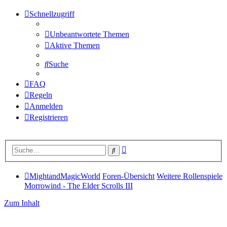
Schnellzugriff
Unbeantwortete Themen
Aktive Themen
Suche
FAQ
Regeln
Anmelden
Registrieren
Erweiterte
Suche
Suche
MightandMagicWorld
Foren-Übersicht
Weitere Rollenspiele
Morrowind - The Elder Scrolls III
Zum Inhalt