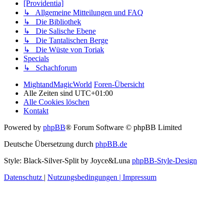
[Providentia]
↳ Allgemeine Mitteilungen und FAQ
↳ Die Bibliothek
↳ Die Salische Ebene
↳ Die Tantalischen Berge
↳ Die Wüste von Toriak
Specials
↳ Schachforum
MightandMagicWorld
Foren-Übersicht
Alle Zeiten sind
UTC+01:00
Alle Cookies löschen
Kontakt
Powered by
phpBB
® Forum Software © phpBB Limited
Deutsche Übersetzung durch
phpBB.de
Style: Black-Silver-Split by Joyce&Luna
phpBB-Style-Design
Datenschutz
|
Nutzungsbedingungen
|
Impressum