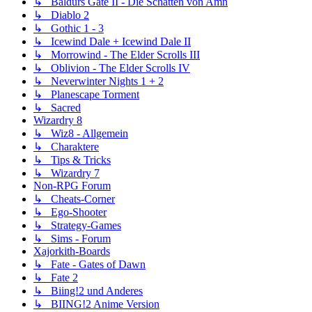
↳ Baldurs Gate II - Die Schatten von Amn
↳ Diablo 2
↳ Gothic 1 - 3
↳ Icewind Dale + Icewind Dale II
↳ Morrowind - The Elder Scrolls III
↳ Oblivion - The Elder Scrolls IV
↳ Neverwinter Nights 1 + 2
↳ Planescape Torment
↳ Sacred
Wizardry 8
↳ Wiz8 - Allgemein
↳ Charaktere
↳ Tips & Tricks
↳ Wizardry 7
Non-RPG Forum
↳ Cheats-Corner
↳ Ego-Shooter
↳ Strategy-Games
↳ Sims - Forum
Xajorkith-Boards
↳ Fate - Gates of Dawn
↳ Fate 2
↳ Biing!2 und Anderes
↳ BIING!2 Anime Version