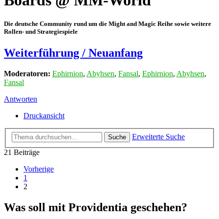
Boards @ MM-World
Die deutsche Community rund um die Might and Magic Reihe sowie weitere
Rollen- und Strategiespiele
Weiterführung / Neuanfang
Moderatoren:
Ephirnion
,
Abyhsen
,
Fansal
,
Ephirnion
,
Abyhsen
,
Fansal
Antworten
Druckansicht
Erweiterte Suche
Suche
21 Beiträge
Vorherige
1
2
Was soll mit Providentia geschehen?