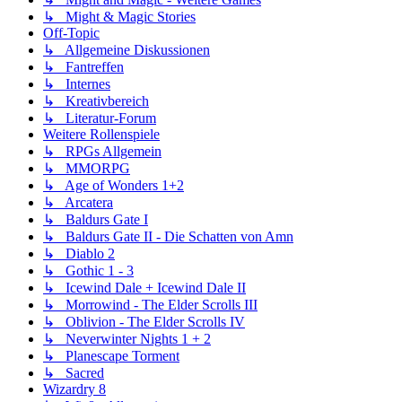
↳ Might & Magic Stories
Off-Topic
↳ Allgemeine Diskussionen
↳ Fantreffen
↳ Internes
↳ Kreativbereich
↳ Literatur-Forum
Weitere Rollenspiele
↳ RPGs Allgemein
↳ MMORPG
↳ Age of Wonders 1+2
↳ Arcatera
↳ Baldurs Gate I
↳ Baldurs Gate II - Die Schatten von Amn
↳ Diablo 2
↳ Gothic 1 - 3
↳ Icewind Dale + Icewind Dale II
↳ Morrowind - The Elder Scrolls III
↳ Oblivion - The Elder Scrolls IV
↳ Neverwinter Nights 1 + 2
↳ Planescape Torment
↳ Sacred
Wizardry 8