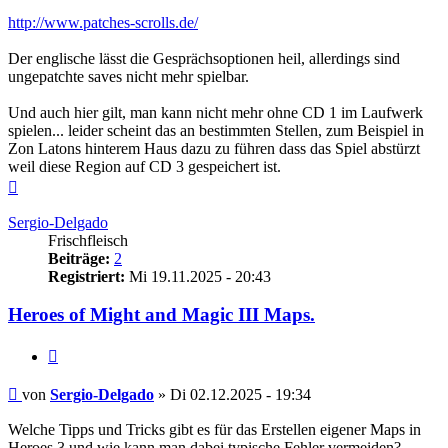
http://www.patches-scrolls.de/
Der englische lässt die Gesprächsoptionen heil, allerdings sind
ungepatchte saves nicht mehr spielbar.
Und auch hier gilt, man kann nicht mehr ohne CD 1 im Laufwerk
spielen... leider scheint das an bestimmten Stellen, zum Beispiel in
Zon Latons hinterem Haus dazu zu führen dass das Spiel abstürzt
weil diese Region auf CD 3 gespeichert ist.
Nach
oben
Sergio-Delgado
Frischfleisch
Beiträge:
2
Registriert:
Mi 19.11.2025 - 20:43
Heroes of Might and Magic III Maps.
Zitieren
Beitrag
von
Sergio-Delgado
»
Di 02.12.2025 - 19:34
Welche Tipps und Tricks gibt es für das Erstellen eigener Maps in
Heroes 3 und wie kann man dabei typische Fehler vermeiden?