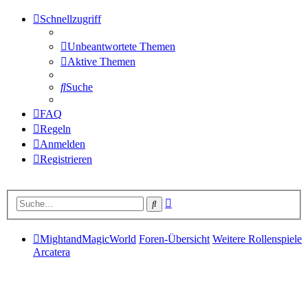
Schnellzugriff
Unbeantwortete Themen
Aktive Themen
Suche
FAQ
Regeln
Anmelden
Registrieren
Erweiterte
Suche
Suche
MightandMagicWorld
Foren-Übersicht
Weitere Rollenspiele
Arcatera