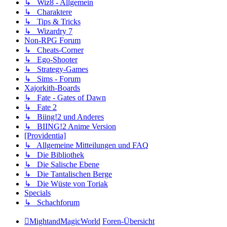
↳ Wiz8 - Allgemein
↳ Charaktere
↳ Tips & Tricks
↳ Wizardry 7
Non-RPG Forum
↳ Cheats-Corner
↳ Ego-Shooter
↳ Strategy-Games
↳ Sims - Forum
Xajorkith-Boards
↳ Fate - Gates of Dawn
↳ Fate 2
↳ Biing!2 und Anderes
↳ BIING!2 Anime Version
[Providentia]
↳ Allgemeine Mitteilungen und FAQ
↳ Die Bibliothek
↳ Die Salische Ebene
↳ Die Tantalischen Berge
↳ Die Wüste von Toriak
Specials
↳ Schachforum
MightandMagicWorld
Foren-Übersicht