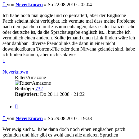
Beitrag
von
Neverknown
»
So 22.08.2010 - 02:04
Ich habe noch mal google und co gemartert, aber der Englische
Patch scheint nicht verfügbar, ich vermute mal dass meine Probleme
nach dem patchen damit zusammenhängen, dass es der französische
oder deutsche ist, da die Sprachausgabe englisch ist... brauche ich
vermutlich einen anderen. Sollte jemand einen Link finden wäre ich
sehr dankbar - diverse Pseudolinks die dann in einer nicht
dowanloadbaren Torrent-File oder dem Nirvana gelandet sind, habe
ich finden können, aber nichts aktives.
Nach
oben
Neverknown
Ritter/Amazone
Beiträge:
732
Registriert:
Do 20.11.2008 - 21:22
Zitieren
Beitrag
von
Neverknown
»
So 29.08.2010 - 19:33
Wer ewig sucht... habe dann doch noch einen englischen patch
gefunden und hier gibt es wohl auch alle anderen Sprachen