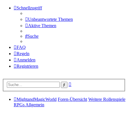
Schnellzugriff
Unbeantwortete Themen
Aktive Themen
Suche
FAQ
Regeln
Anmelden
Registrieren
Erweiterte
Suche
Suche
MightandMagicWorld
Foren-Übersicht
Weitere Rollenspiele
RPGs Allgemein