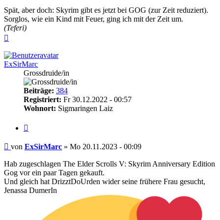
Spät, aber doch: Skyrim gibt es jetzt bei GOG (zur Zeit reduziert).
Sorglos, wie ein Kind mit Feuer, ging ich mit der Zeit um.
(Teferi)
Nach
oben
ExSirMarc
Grossdruide/in
Beiträge:
384
Registriert:
Fr 30.12.2022 - 00:57
Wohnort:
Sigmaringen Laiz
Zitieren
Beitrag
von
ExSirMarc
»
Mo 20.11.2023 - 00:09
Hab zugeschlagen The Elder Scrolls V: Skyrim Anniversary Edition
Gog vor ein paar Tagen gekauft.
Und gleich hat DrizztDoUrden wider seine frühere Frau gesucht,
Jenassa DumerIn