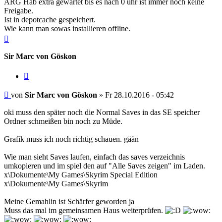
ARG Hab extra gewartet bis es nach 0 uhr ist immer noch keine
Freigabe.
Ist in depotcache gespeichert.
Wie kann man sowas installieren offline.
Nach
oben
Sir Marc von Göskon
Zitieren
Beitrag
von
Sir Marc von Göskon
»
Fr 28.10.2016 - 05:42
oki muss den später noch die Normal Saves in das SE speicher
Ordner schmeißen bin noch zu Müde.
Grafik muss ich noch richtig schauen. gään
Wie man sieht Saves laufen, einfach das saves verzeichnis
umkopieren und im spiel den auf "Alle Saves zeigen" im Laden.
x\Dokumente\My Games\Skyrim Special Edition
x\Dokumente\My Games\Skyrim
Meine Gemahlin ist Schärfer geworden ja
Muss das mal im gemeinsamen Haus weiterprüfen.