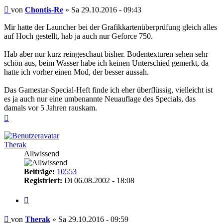
Beitrag
von
Chontis-Re
»
Sa 29.10.2016 - 09:43
Mir hatte der Launcher bei der Grafikkartenüberprüfung gleich alles
auf Hoch gestellt, hab ja auch nur Geforce 750.
Hab aber nur kurz reingeschaut bisher. Bodentexturen sehen sehr
schön aus, beim Wasser habe ich keinen Unterschied gemerkt, da
hatte ich vorher einen Mod, der besser aussah.
Das Gamestar-Special-Heft finde ich eher überflüssig, vielleicht ist
es ja auch nur eine umbenannte Neuauflage des Specials, das
damals vor 5 Jahren rauskam.
Nach
oben
Therak
Allwissend
Beiträge:
10553
Registriert:
Di 06.08.2002 - 18:08
Zitieren
Beitrag
von
Therak
»
Sa 29.10.2016 - 09:59