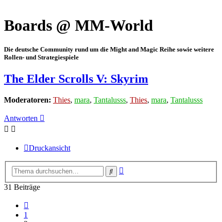
Boards @ MM-World
Die deutsche Community rund um die Might and Magic Reihe sowie weitere
Rollen- und Strategiespiele
The Elder Scrolls V: Skyrim
Moderatoren:
Thies
,
mara
,
Tantalusss
,
Thies
,
mara
,
Tantalusss
Antworten
Druckansicht
Erweiterte
Suche
Suche
31 Beiträge
Vorherige
1