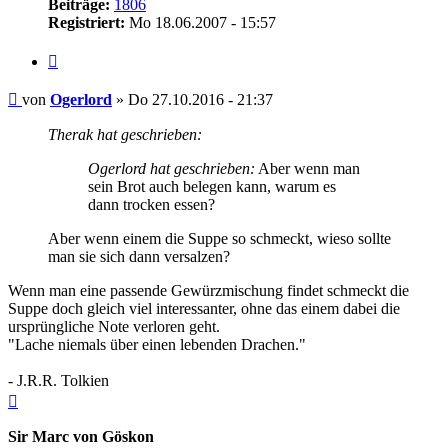
Beiträge:
1806
Registriert:
Mo 18.06.2007 - 15:57
Zitieren
Beitrag
von
Ogerlord
»
Do 27.10.2016 - 21:37
Therak hat geschrieben:
Ogerlord hat geschrieben:
Aber wenn man
sein Brot auch belegen kann, warum es
dann trocken essen?
Aber wenn einem die Suppe so schmeckt, wieso sollte
man sie sich dann versalzen?
Wenn man eine passende Gewürzmischung findet schmeckt die
Suppe doch gleich viel interessanter, ohne das einem dabei die
ursprüngliche Note verloren geht.
"Lache niemals über einen lebenden Drachen."
- J.R.R. Tolkien
Nach
oben
Sir Marc von Göskon