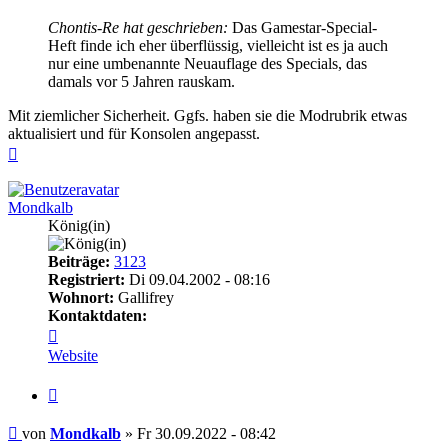
Chontis-Re hat geschrieben:
Das Gamestar-Special-
Heft finde ich eher überflüssig, vielleicht ist es ja auch
nur eine umbenannte Neuauflage des Specials, das
damals vor 5 Jahren rauskam.
Mit ziemlicher Sicherheit. Ggfs. haben sie die Modrubrik etwas
aktualisiert und für Konsolen angepasst.
Nach
oben
Mondkalb
König(in)
Beiträge:
3123
Registriert:
Di 09.04.2002 - 08:16
Wohnort:
Gallifrey
Kontaktdaten:
Kontaktdaten
von
Website
Mondkalb
Zitieren
Beitrag
von
Mondkalb
»
Fr 30.09.2022 - 08:42