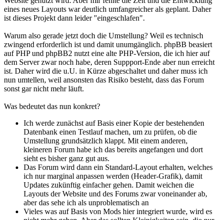
Website genutzt wird. Aber mir fehlte die Zeit und die Entwicklung
eines neues Layouts war deutlich umfangreicher als geplant. Daher
ist dieses Projekt dann leider "eingeschlafen".
Warum also gerade jetzt doch die Umstellung? Weil es technisch
zwingend erforderlich ist und damit unumgänglich. phpBB beasiert
auf PHP und phpBB2 nutzt eine alte PHP-Version, die ich hier auf
dem Server zwar noch habe, deren Suppport-Ende aber nun erreicht
ist. Daher wird die u.U. in Kürze abgeschaltet und daher muss ich
nun umtellen, weil ansonsten das Risiko besteht, dass das Forum
sonst gar nicht mehr läuft.
Was bedeutet das nun konkret?
Ich werde zunächst auf Basis einer Kopie der bestehenden
Datenbank einen Testlauf machen, um zu prüfen, ob die
Umstellung grundsätzlich klappt. Mit einem anderen,
kleineren Forum habe ich das bereits angefangen und dort
sieht es bisher ganz gut aus.
Das Forum wird dann ein Standard-Layout erhalten, welches
ich nur marginal anpassen werden (Header-Grafik), damit
Updates zukünftig einfacher gehen. Damit weichen die
Layouts der Website und des Forums zwar voneinander ab,
aber das sehe ich als unproblematisch an
Vieles was auf Basis von Mods hier integriert wurde, wird es