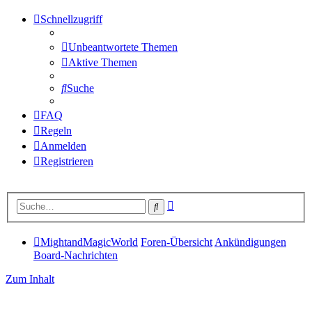
Schnellzugriff
Unbeantwortete Themen
Aktive Themen
Suche
FAQ
Regeln
Anmelden
Registrieren
Erweiterte
Suche
Suche
MightandMagicWorld
Foren-Übersicht
Ankündigungen
Board-Nachrichten
Zum Inhalt