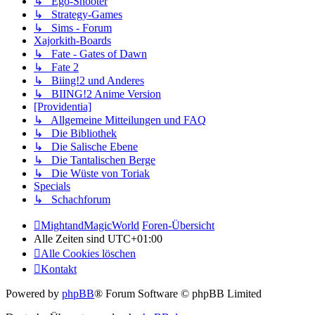
↳ Ego-Shooter
↳ Strategy-Games
↳ Sims - Forum
Xajorkith-Boards
↳ Fate - Gates of Dawn
↳ Fate 2
↳ Biing!2 und Anderes
↳ BIING!2 Anime Version
[Providentia]
↳ Allgemeine Mitteilungen und FAQ
↳ Die Bibliothek
↳ Die Salische Ebene
↳ Die Tantalischen Berge
↳ Die Wüste von Toriak
Specials
↳ Schachforum
MightandMagicWorld
Foren-Übersicht
Alle Zeiten sind
UTC+01:00
Alle Cookies löschen
Kontakt
Powered by
phpBB
® Forum Software © phpBB Limited