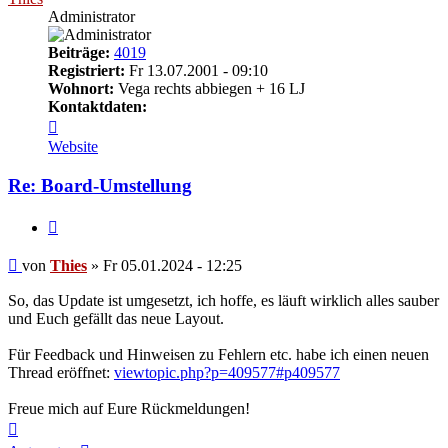
Administrator
Beiträge:
4019
Registriert:
Fr 13.07.2001 - 09:10
Wohnort:
Vega rechts abbiegen + 16 LJ
Kontaktdaten:
Kontaktdaten
von
Website
Thies
Re: Board-Umstellung
Zitieren
Beitrag
von
Thies
»
Fr 05.01.2024 - 12:25
So, das Update ist umgesetzt, ich hoffe, es läuft wirklich alles sauber
und Euch gefällt das neue Layout.
Für Feedback und Hinweisen zu Fehlern etc. habe ich einen neuen
Thread eröffnet:
viewtopic.php?p=409577#p409577
Freue mich auf Eure Rückmeldungen!
Nach
oben