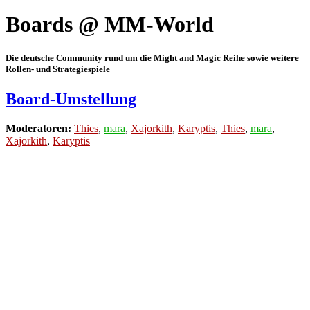
Boards @ MM-World
Die deutsche Community rund um die Might and Magic Reihe sowie weitere
Rollen- und Strategiespiele
Board-Umstellung
Moderatoren:
Thies
,
mara
,
Xajorkith
,
Karyptis
,
Thies
,
mara
,
Xajorkith
,
Karyptis