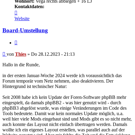
Wohnort:
Vega rechts abbiegen + 16 LJ
Kontaktdaten:
Kontaktdaten
von
Website
Thies
Board-Umstellung
Zitieren
Beitrag
von
Thies
»
Do 28.12.2023 - 21:13
Hallo in die Runde,
in der ersten Januar-Woche 2024 werde ich voraussichtlich das
Forum temporär vom Netz nehmen, also deaktivieren. Der
Hintergrund ist technischer Natur:
Seit 2008 habe ich kein Update der Foren-Software phpBB mehr
eingespielt, da damals phpBB2 - was hier genutzt wird - durch
phpBB3 abgelöst wurde, was einige Veränderungen im Code des
Tools bedeutete. Damit war kein normales Update möglich, u.a.
weil hier viele Mods eingebaut sind und Mods gibt es so nicht mehr,
auch konnte das Layout nicht einfach übertragen werden. Damals
wollte ich ein eigenes Layout erstellen, was parallel auch auf der