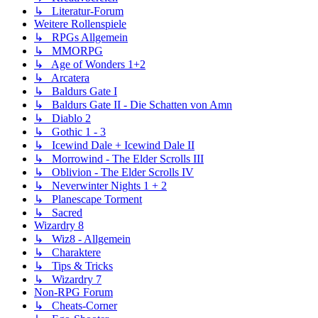
↳ Literatur-Forum
Weitere Rollenspiele
↳ RPGs Allgemein
↳ MMORPG
↳ Age of Wonders 1+2
↳ Arcatera
↳ Baldurs Gate I
↳ Baldurs Gate II - Die Schatten von Amn
↳ Diablo 2
↳ Gothic 1 - 3
↳ Icewind Dale + Icewind Dale II
↳ Morrowind - The Elder Scrolls III
↳ Oblivion - The Elder Scrolls IV
↳ Neverwinter Nights 1 + 2
↳ Planescape Torment
↳ Sacred
Wizardry 8
↳ Wiz8 - Allgemein
↳ Charaktere
↳ Tips & Tricks
↳ Wizardry 7
Non-RPG Forum
↳ Cheats-Corner