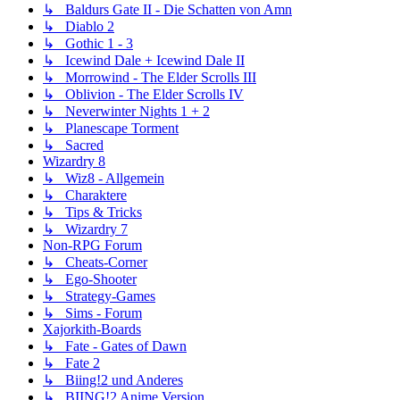
↳ Baldurs Gate II - Die Schatten von Amn
↳ Diablo 2
↳ Gothic 1 - 3
↳ Icewind Dale + Icewind Dale II
↳ Morrowind - The Elder Scrolls III
↳ Oblivion - The Elder Scrolls IV
↳ Neverwinter Nights 1 + 2
↳ Planescape Torment
↳ Sacred
Wizardry 8
↳ Wiz8 - Allgemein
↳ Charaktere
↳ Tips & Tricks
↳ Wizardry 7
Non-RPG Forum
↳ Cheats-Corner
↳ Ego-Shooter
↳ Strategy-Games
↳ Sims - Forum
Xajorkith-Boards
↳ Fate - Gates of Dawn
↳ Fate 2
↳ Biing!2 und Anderes
↳ BIING!2 Anime Version