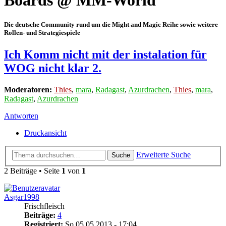
Boards @ MM-World
Die deutsche Community rund um die Might and Magic Reihe sowie weitere
Rollen- und Strategiespiele
Ich Komm nicht mit der instalation für
WOG nicht klar 2.
Moderatoren:
Thies
,
mara
,
Radagast
,
Azurdrachen
,
Thies
,
mara
,
Radagast
,
Azurdrachen
Antworten
Druckansicht
Erweiterte Suche
Suche
2 Beiträge • Seite
1
von
1
Asgar1998
Frischfleisch
Beiträge:
4
Registriert:
So 05.05.2013 - 17:04