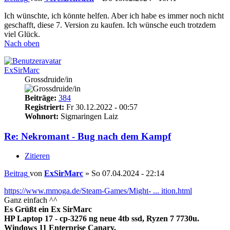
Ich wünschte, ich könnte helfen. Aber ich habe es immer noch nicht
geschafft, diese 7. Version zu kaufen. Ich wünsche euch trotzdem
viel Glück.
Nach oben
ExSirMarc
Grossdruide/in
Beiträge:
384
Registriert:
Fr 30.12.2022 - 00:57
Wohnort:
Sigmaringen Laiz
Re: Nekromant - Bug nach dem Kampf
Zitieren
Beitrag
von
ExSirMarc
»
So 07.04.2024 - 22:14
https://www.mmoga.de/Steam-Games/Might- ... ition.html
Ganz einfach ^^
Es Grüßt ein Ex SirMarc
HP Laptop 17 - cp-3276 ng neue 4tb ssd, Ryzen 7 7730u.
Windows 11 Enterprise Canary.