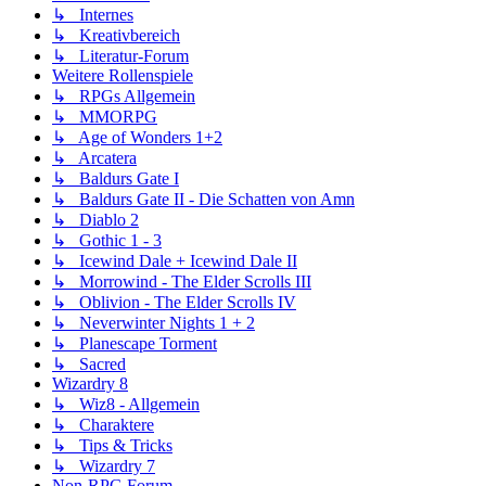
↳ Internes
↳ Kreativbereich
↳ Literatur-Forum
Weitere Rollenspiele
↳ RPGs Allgemein
↳ MMORPG
↳ Age of Wonders 1+2
↳ Arcatera
↳ Baldurs Gate I
↳ Baldurs Gate II - Die Schatten von Amn
↳ Diablo 2
↳ Gothic 1 - 3
↳ Icewind Dale + Icewind Dale II
↳ Morrowind - The Elder Scrolls III
↳ Oblivion - The Elder Scrolls IV
↳ Neverwinter Nights 1 + 2
↳ Planescape Torment
↳ Sacred
Wizardry 8
↳ Wiz8 - Allgemein
↳ Charaktere
↳ Tips & Tricks
↳ Wizardry 7
Non-RPG Forum