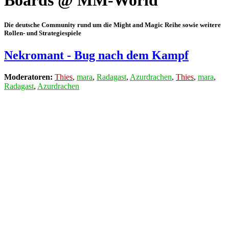
Boards @ MM-World
Die deutsche Community rund um die Might and Magic Reihe sowie weitere
Rollen- und Strategiespiele
Nekromant - Bug nach dem Kampf
Moderatoren:
Thies
,
mara
,
Radagast
,
Azurdrachen
,
Thies
,
mara
,
Radagast
,
Azurdrachen