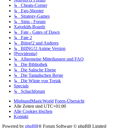
↳ Cheats-Corner
↳ Ego-Shooter
↳ Strategy-Games
↳ Sims - Forum
Xajorkith-Boards
↳ Fate - Gates of Dawn
↳ Fate 2
↳ Biing!2 und Anderes
↳ BIING!2 Anime Version
[Providentia]
↳ Allgemeine Mitteilungen und FAQ
↳ Die Bibliothek
↳ Die Salische Ebene
↳ Die Tantalischen Berge
↳ Die Wüste von Toriak
Specials
↳ Schachforum
MightandMagicWorld
Foren-Übersicht
Alle Zeiten sind
UTC+01:00
Alle Cookies löschen
Kontakt
Powered by
phpBB
® Forum Software © phpBB Limited