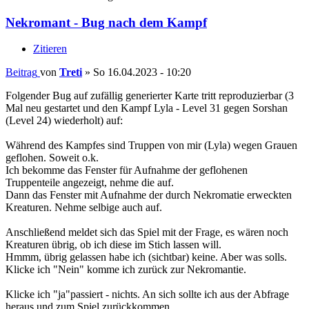
Nekromant - Bug nach dem Kampf
Zitieren
Beitrag
von
Treti
»
So 16.04.2023 - 10:20
Folgender Bug auf zufällig generierter Karte tritt reproduzierbar (3
Mal neu gestartet und den Kampf Lyla - Level 31 gegen Sorshan
(Level 24) wiederholt) auf:
Während des Kampfes sind Truppen von mir (Lyla) wegen Grauen
geflohen. Soweit o.k.
Ich bekomme das Fenster für Aufnahme der geflohenen
Truppenteile angezeigt, nehme die auf.
Dann das Fenster mit Aufnahme der durch Nekromatie erweckten
Kreaturen. Nehme selbige auch auf.
Anschließend meldet sich das Spiel mit der Frage, es wären noch
Kreaturen übrig, ob ich diese im Stich lassen will.
Hmmm, übrig gelassen habe ich (sichtbar) keine. Aber was solls.
Klicke ich "Nein" komme ich zurück zur Nekromantie.
Klicke ich "ja"passiert - nichts. An sich sollte ich aus der Abfrage
heraus und zum Spiel zurückkommen.