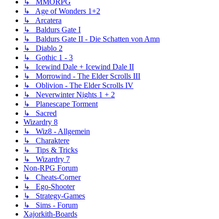
↳ MMORPG
↳ Age of Wonders 1+2
↳ Arcatera
↳ Baldurs Gate I
↳ Baldurs Gate II - Die Schatten von Amn
↳ Diablo 2
↳ Gothic 1 - 3
↳ Icewind Dale + Icewind Dale II
↳ Morrowind - The Elder Scrolls III
↳ Oblivion - The Elder Scrolls IV
↳ Neverwinter Nights 1 + 2
↳ Planescape Torment
↳ Sacred
Wizardry 8
↳ Wiz8 - Allgemein
↳ Charaktere
↳ Tips & Tricks
↳ Wizardry 7
Non-RPG Forum
↳ Cheats-Corner
↳ Ego-Shooter
↳ Strategy-Games
↳ Sims - Forum
Xajorkith-Boards