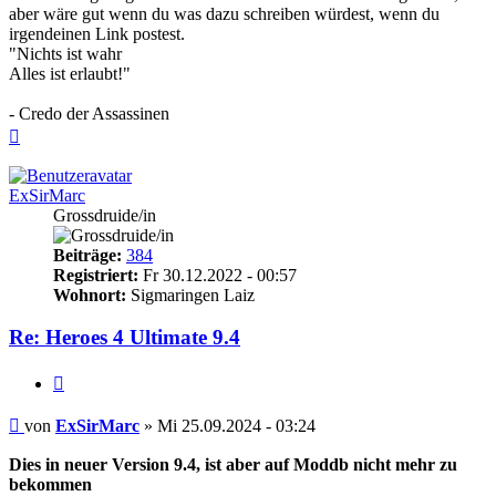
aber wäre gut wenn du was dazu schreiben würdest, wenn du
irgendeinen Link postest.
"Nichts ist wahr
Alles ist erlaubt!"
- Credo der Assassinen
Nach
oben
ExSirMarc
Grossdruide/in
Beiträge:
384
Registriert:
Fr 30.12.2022 - 00:57
Wohnort:
Sigmaringen Laiz
Re: Heroes 4 Ultimate 9.4
Zitieren
Beitrag
von
ExSirMarc
»
Mi 25.09.2024 - 03:24
Dies in neuer Version 9.4, ist aber auf Moddb nicht mehr zu
bekommen