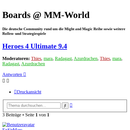
Boards @ MM-World
Die deutsche Community rund um die Might and Magic Reihe sowie weitere
Rollen- und Strategiespiele
Heroes 4 Ultimate 9.4
Moderatoren:
Thies
,
mara
,
Radagast
,
Azurdrachen
,
Thies
,
mara
,
Radagast
,
Azurdrachen
Antworten
Druckansicht
Erweiterte
Suche
Suche
3 Beiträge • Seite
1
von
1
ExSirMarc