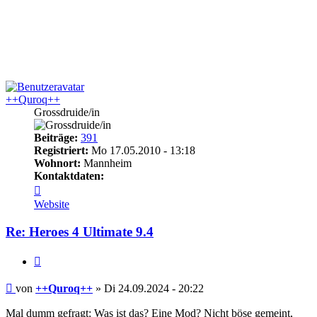
++Quroq++
Grossdruide/in
Beiträge:
391
Registriert:
Mo 17.05.2010 - 13:18
Wohnort:
Mannheim
Kontaktdaten:
Kontaktdaten
von
Website
++Quroq++
Re: Heroes 4 Ultimate 9.4
Zitieren
Beitrag
von
++Quroq++
»
Di 24.09.2024 - 20:22
Mal dumm gefragt: Was ist das? Eine Mod? Nicht böse gemeint,