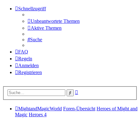
Schnellzugriff
Unbeantwortete Themen
Aktive Themen
Suche
FAQ
Regeln
Anmelden
Registrieren
Erweiterte
Suche
Suche
MightandMagicWorld
Foren-Übersicht
Heroes of Might and
Magic
Heroes 4