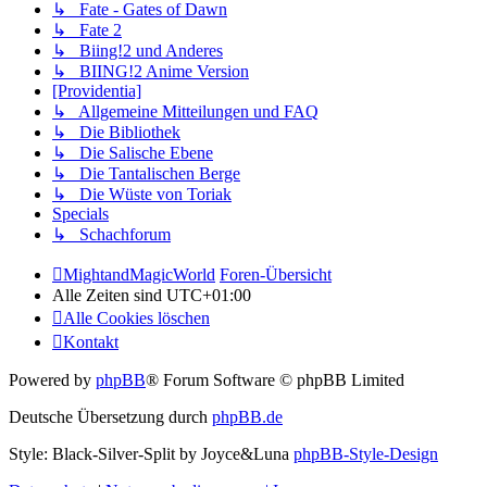
↳ Fate - Gates of Dawn
↳ Fate 2
↳ Biing!2 und Anderes
↳ BIING!2 Anime Version
[Providentia]
↳ Allgemeine Mitteilungen und FAQ
↳ Die Bibliothek
↳ Die Salische Ebene
↳ Die Tantalischen Berge
↳ Die Wüste von Toriak
Specials
↳ Schachforum
MightandMagicWorld
Foren-Übersicht
Alle Zeiten sind
UTC+01:00
Alle Cookies löschen
Kontakt
Powered by
phpBB
® Forum Software © phpBB Limited
Deutsche Übersetzung durch
phpBB.de
Style: Black-Silver-Split by Joyce&Luna
phpBB-Style-Design