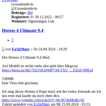
Grossdruide/in
Beiträge:
384
Registriert:
Fr 30.12.2022 - 00:57
Wohnort:
Sigmaringen Laiz
Heroes 4 Ultimate 9.4
Zitieren
Beitrag
von
ExSirMarc
»
Di 24.09.2024 - 19:29
Der Heroes 4 Ultimate 9.4 Mod
Auf Moddb ist nichts mehr also geht über Mega.nz
https://mega.nz/file/7Eli1SKb#MP7s0cTXU ... ZZnEy89EpI
538MB.
kein Virus hab geschaut.
Ich mag dieser Homm 4 Hope track seit der ersten Sekunde als ich
das erste mal kaufte da noch ohne dlcs.
https://www.youtube.com/watch?v=jtfcJ874pMo&t=8s
Zuletzt geändert von
ExSirMarc
am Mi 25.09.2024 - 03:31,