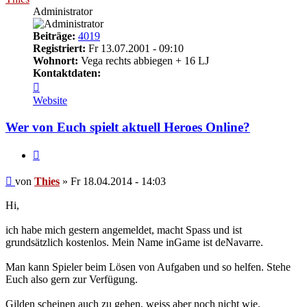
Administrator
Beiträge:
4019
Registriert:
Fr 13.07.2001 - 09:10
Wohnort:
Vega rechts abbiegen + 16 LJ
Kontaktdaten:
Kontaktdaten
von
Website
Thies
Wer von Euch spielt aktuell Heroes Online?
Zitieren
Beitrag
von
Thies
»
Fr 18.04.2014 - 14:03
Hi,
ich habe mich gestern angemeldet, macht Spass und ist
grundsätzlich kostenlos. Mein Name inGame ist deNavarre.
Man kann Spieler beim Lösen von Aufgaben und so helfen. Stehe
Euch also gern zur Verfügung.
Gilden scheinen auch zu gehen, weiss aber noch nicht wie.