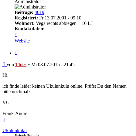
Administrator
Beiträge:
4019
Registriert:
Fr 13.07.2001 - 09:10
Wohnort:
Vega rechts abbiegen + 16 LJ
Kontaktdaten:
Kontaktdaten
von
Website
Thies
Zitieren
Beitrag
von
Thies
»
Mi 08.07.2015 - 21:45
Hi,
ich finde leider keinen Ukulunkulu online. Prüfst Du den Namen
bitte nochmal?
VG
Frank-Andre
Nach
oben
Ukulunkuku
Frischfleisch