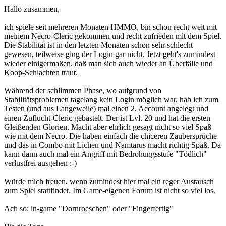
Hallo zusammen,
ich spiele seit mehreren Monaten HMMO, bin schon recht weit mit
meinem Necro-Cleric gekommen und recht zufrieden mit dem Spiel.
Die Stabilität ist in den letzten Monaten schon sehr schlecht
gewesen, teilweise ging der Login gar nicht. Jetzt geht's zumindest
wieder einigermaßen, daß man sich auch wieder an Überfälle und
Koop-Schlachten traut.
Während der schlimmen Phase, wo aufgrund von
Stabilitätsproblemen tagelang kein Login möglich war, hab ich zum
Testen (und aus Langeweile) mal einen 2. Account angelegt und
einen Zuflucht-Cleric gebastelt. Der ist Lvl. 20 und hat die ersten
Gleißenden Glorien. Macht aber ehrlich gesagt nicht so viel Spaß
wie mit dem Necro. Die haben einfach die chiceren Zaubersprüche
und das in Combo mit Lichen und Namtarus macht richtig Spaß. Da
kann dann auch mal ein Angriff mit Bedrohungsstufe "Tödlich"
verlustfrei ausgehen :-)
Würde mich freuen, wenn zumindest hier mal ein reger Austausch
zum Spiel stattfindet. Im Game-eigenen Forum ist nicht so viel los.
Ach so: in-game "Dornroeschen" oder "Fingerfertig"