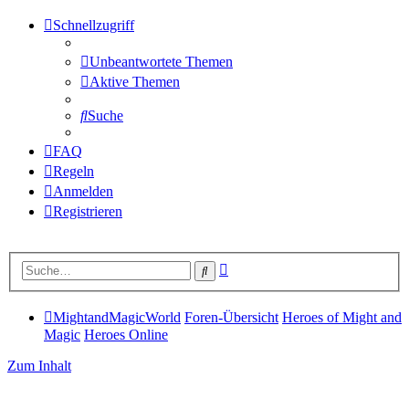
Schnellzugriff
Unbeantwortete Themen
Aktive Themen
Suche
FAQ
Regeln
Anmelden
Registrieren
Erweiterte
Suche
Suche
MightandMagicWorld
Foren-Übersicht
Heroes of Might and
Magic
Heroes Online
Zum Inhalt