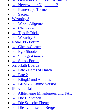
↳ Oblivion - The Elder Scrolls IV
↳ Neverwinter Nights 1 + 2
↳ Planescape Torment
↳ Sacred
Wizardry 8
↳ Wiz8 - Allgemein
↳ Charaktere
↳ Tips & Tricks
↳ Wizardry 7
Non-RPG Forum
↳ Cheats-Corner
↳ Ego-Shooter
↳ Strategy-Games
↳ Sims - Forum
Xajorkith-Boards
↳ Fate - Gates of Dawn
↳ Fate 2
↳ Biing!2 und Anderes
↳ BIING!2 Anime Version
[Providentia]
↳ Allgemeine Mitteilungen und FAQ
↳ Die Bibliothek
↳ Die Salische Ebene
↳ Die Tantalischen Berge