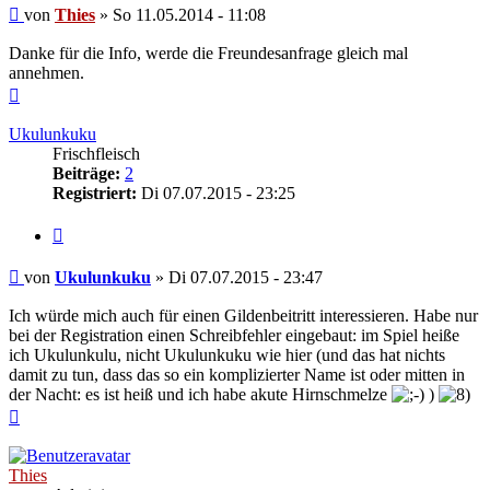
Beitrag
von
Thies
»
So 11.05.2014 - 11:08
Danke für die Info, werde die Freundesanfrage gleich mal
annehmen.
Nach
oben
Ukulunkuku
Frischfleisch
Beiträge:
2
Registriert:
Di 07.07.2015 - 23:25
Zitieren
Beitrag
von
Ukulunkuku
»
Di 07.07.2015 - 23:47
Ich würde mich auch für einen Gildenbeitritt interessieren. Habe nur
bei der Registration einen Schreibfehler eingebaut: im Spiel heiße
ich Ukulunkulu, nicht Ukulunkuku wie hier (und das hat nichts
damit zu tun, dass das so ein komplizierter Name ist oder mitten in
der Nacht: es ist heiß und ich habe akute Hirnschmelze
)
Nach
oben
Thies