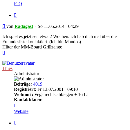
von
ICQ
Radagast
Zitieren
Beitrag
von
Radagast
»
So 11.05.2014 - 04:29
Ich spiel es jetzt seit etwa 2 Wochen. ich hab dich mal über die
Freundesliste kontaktiert. (Ich bin Mandos)
Hüter der MM-Board Grillzange
Nach
oben
Thies
Administrator
Beiträge:
4019
Registriert:
Fr 13.07.2001 - 09:10
Wohnort:
Vega rechts abbiegen + 16 LJ
Kontaktdaten:
Kontaktdaten
von
Website
Thies
Zitieren