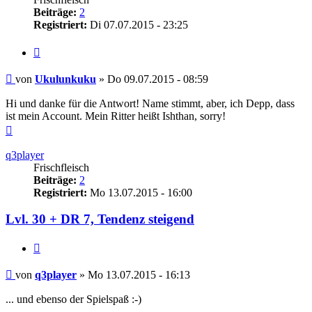
Beiträge:
2
Registriert:
Di 07.07.2015 - 23:25
Zitieren
Beitrag
von
Ukulunkuku
»
Do 09.07.2015 - 08:59
Hi und danke für die Antwort! Name stimmt, aber, ich Depp, dass
ist mein Account. Mein Ritter heißt Ishthan, sorry!
Nach
oben
q3player
Frischfleisch
Beiträge:
2
Registriert:
Mo 13.07.2015 - 16:00
Lvl. 30 + DR 7, Tendenz steigend
Zitieren
Beitrag
von
q3player
»
Mo 13.07.2015 - 16:13
... und ebenso der Spielspaß :-)