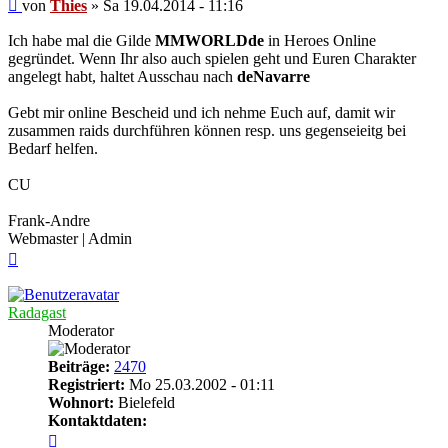
Beitrag
von
Thies
»
Sa 19.04.2014 - 11:16
Ich habe mal die Gilde
MMWORLDde
in Heroes Online
gegründet. Wenn Ihr also auch spielen geht und Euren Charakter
angelegt habt, haltet Ausschau nach
deNavarre
Gebt mir online Bescheid und ich nehme Euch auf, damit wir
zusammen raids durchführen können resp. uns gegenseieitg bei
Bedarf helfen.
CU
Frank-Andre
Webmaster | Admin
Nach
oben
Radagast
Moderator
Beiträge:
2470
Registriert:
Mo 25.03.2002 - 01:11
Wohnort:
Bielefeld
Kontaktdaten:
Kontaktdaten