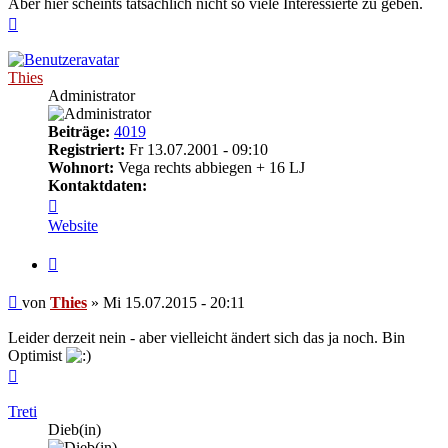
Aber hier scheints tatsächlich nicht so viele Interessierte zu geben.
Nach
oben
Thies
Administrator
Beiträge:
4019
Registriert:
Fr 13.07.2001 - 09:10
Wohnort:
Vega rechts abbiegen + 16 LJ
Kontaktdaten:
Kontaktdaten
von
Website
Thies
Zitieren
Beitrag
von
Thies
»
Mi 15.07.2015 - 20:11
Leider derzeit nein - aber vielleicht ändert sich das ja noch. Bin
Optimist
Nach
oben
Treti
Dieb(in)