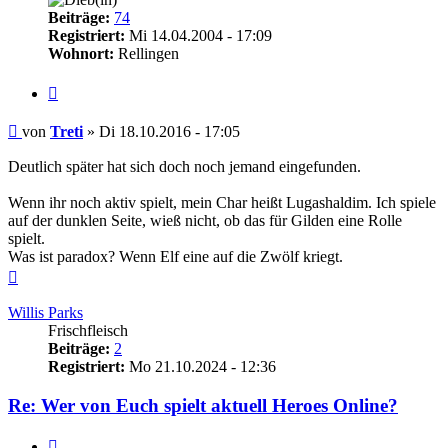
Beiträge:
74
Registriert:
Mi 14.04.2004 - 17:09
Wohnort:
Rellingen
Zitieren
Beitrag
von
Treti
»
Di 18.10.2016 - 17:05
Deutlich später hat sich doch noch jemand eingefunden.
Wenn ihr noch aktiv spielt, mein Char heißt Lugashaldim. Ich spiele
auf der dunklen Seite, wieß nicht, ob das für Gilden eine Rolle
spielt.
Was ist paradox? Wenn Elf eine auf die Zwölf kriegt.
Nach
oben
Willis Parks
Frischfleisch
Beiträge:
2
Registriert:
Mo 21.10.2024 - 12:36
Re: Wer von Euch spielt aktuell Heroes Online?
Zitieren