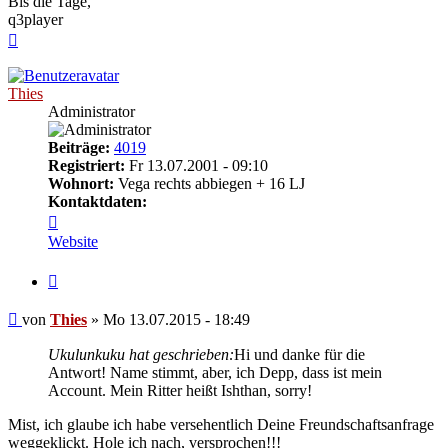
Bis die Tage,
q3player
Nach
oben
Thies
Administrator
Beiträge:
4019
Registriert:
Fr 13.07.2001 - 09:10
Wohnort:
Vega rechts abbiegen + 16 LJ
Kontaktdaten:
Kontaktdaten
von
Website
Thies
Zitieren
Beitrag
von
Thies
»
Mo 13.07.2015 - 18:49
Ukulunkuku hat geschrieben:
Hi und danke für die
Antwort! Name stimmt, aber, ich Depp, dass ist mein
Account. Mein Ritter heißt Ishthan, sorry!
Mist, ich glaube ich habe versehentlich Deine Freundschaftsanfrage
weggeklickt. Hole ich nach, versprochen!!!