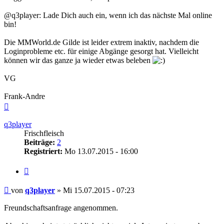
@q3player: Lade Dich auch ein, wenn ich das nächste Mal online
bin!
Die MMWorld.de Gilde ist leider extrem inaktiv, nachdem die
Loginprobleme etc. für einige Abgänge gesorgt hat. Vielleicht
können wir das ganze ja wieder etwas beleben
VG
Frank-Andre
Nach
oben
q3player
Frischfleisch
Beiträge:
2
Registriert:
Mo 13.07.2015 - 16:00
Zitieren
Beitrag
von
q3player
»
Mi 15.07.2015 - 07:23
Freundschaftsanfrage angenommen.