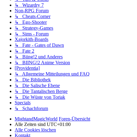
↳ Wizardry 7
Non-RPG Forum
↳ Cheats-Corner
↳ Ego-Shooter
↳ Strategy-Games
↳ Sims - Forum
Xajorkith-Boards
↳ Fate - Gates of Dawn
↳ Fate 2
↳ Biing!2 und Anderes
↳ BIING!2 Anime Version
[Providentia]
↳ Allgemeine Mitteilungen und FAQ
↳ Die Bibliothek
↳ Die Salische Ebene
↳ Die Tantalischen Berge
↳ Die Wüste von Toriak
Specials
↳ Schachforum
MightandMagicWorld
Foren-Übersicht
Alle Zeiten sind
UTC+01:00
Alle Cookies löschen
Kontakt