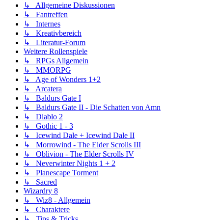
↳ Allgemeine Diskussionen
↳ Fantreffen
↳ Internes
↳ Kreativbereich
↳ Literatur-Forum
Weitere Rollenspiele
↳ RPGs Allgemein
↳ MMORPG
↳ Age of Wonders 1+2
↳ Arcatera
↳ Baldurs Gate I
↳ Baldurs Gate II - Die Schatten von Amn
↳ Diablo 2
↳ Gothic 1 - 3
↳ Icewind Dale + Icewind Dale II
↳ Morrowind - The Elder Scrolls III
↳ Oblivion - The Elder Scrolls IV
↳ Neverwinter Nights 1 + 2
↳ Planescape Torment
↳ Sacred
Wizardry 8
↳ Wiz8 - Allgemein
↳ Charaktere
↳ Tips & Tricks