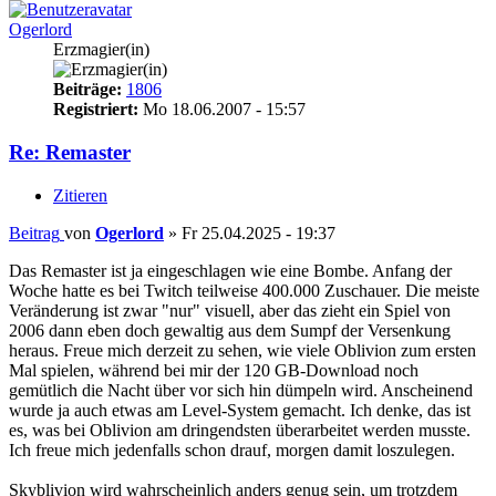
Ogerlord
Erzmagier(in)
Beiträge:
1806
Registriert:
Mo 18.06.2007 - 15:57
Re: Remaster
Zitieren
Beitrag
von
Ogerlord
»
Fr 25.04.2025 - 19:37
Das Remaster ist ja eingeschlagen wie eine Bombe. Anfang der
Woche hatte es bei Twitch teilweise 400.000 Zuschauer. Die meiste
Veränderung ist zwar "nur" visuell, aber das zieht ein Spiel von
2006 dann eben doch gewaltig aus dem Sumpf der Versenkung
heraus. Freue mich derzeit zu sehen, wie viele Oblivion zum ersten
Mal spielen, während bei mir der 120 GB-Download noch
gemütlich die Nacht über vor sich hin dümpeln wird. Anscheinend
wurde ja auch etwas am Level-System gemacht. Ich denke, das ist
es, was bei Oblivion am dringendsten überarbeitet werden musste.
Ich freue mich jedenfalls schon drauf, morgen damit loszulegen.
Skyblivion wird wahrscheinlich anders genug sein, um trotzdem