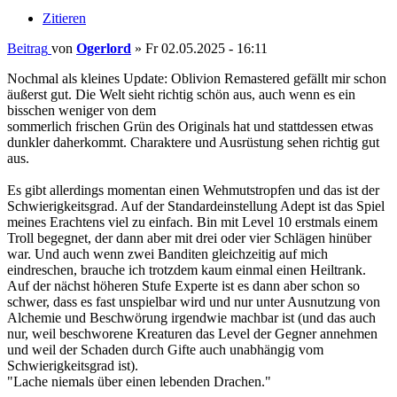
Zitieren
Beitrag
von
Ogerlord
»
Fr 02.05.2025 - 16:11
Nochmal als kleines Update: Oblivion Remastered gefällt mir schon
äußerst gut. Die Welt sieht richtig schön aus, auch wenn es ein
bisschen weniger von dem
sommerlich frischen Grün des Originals hat und stattdessen etwas
dunkler daherkommt. Charaktere und Ausrüstung sehen richtig gut
aus.
Es gibt allerdings momentan einen Wehmutstropfen und das ist der
Schwierigkeitsgrad. Auf der Standardeinstellung Adept ist das Spiel
meines Erachtens viel zu einfach. Bin mit Level 10 erstmals einem
Troll begegnet, der dann aber mit drei oder vier Schlägen hinüber
war. Und auch wenn zwei Banditen gleichzeitig auf mich
eindreschen, brauche ich trotzdem kaum einmal einen Heiltrank.
Auf der nächst höheren Stufe Experte ist es dann aber schon so
schwer, dass es fast unspielbar wird und nur unter Ausnutzung von
Alchemie und Beschwörung irgendwie machbar ist (und das auch
nur, weil beschworene Kreaturen das Level der Gegner annehmen
und weil der Schaden durch Gifte auch unabhängig vom
Schwierigkeitsgrad ist).
"Lache niemals über einen lebenden Drachen."