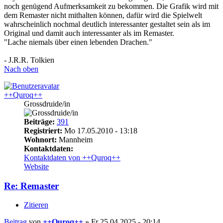
noch genügend Aufmerksamkeit zu bekommen. Die Grafik wird mit
dem Remaster nicht mithalten können, dafür wird die Spielwelt
wahrscheinlich nochmal deutlich interessanter gestaltet sein als im
Original und damit auch interessanter als im Remaster.
"Lache niemals über einen lebenden Drachen."
- J.R.R. Tolkien
Nach oben
++Quroq++
Grossdruide/in
Beiträge:
391
Registriert:
Mo 17.05.2010 - 13:18
Wohnort:
Mannheim
Kontaktdaten:
Kontaktdaten von ++Quroq++
Website
Re: Remaster
Zitieren
Beitrag
von
++Quroq++
»
Fr 25.04.2025 - 20:14