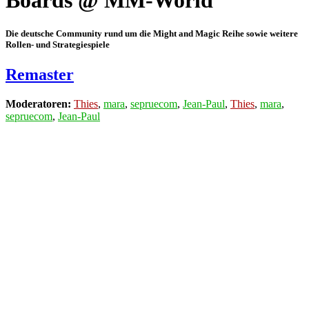
Boards @ MM-World
Die deutsche Community rund um die Might and Magic Reihe sowie weitere
Rollen- und Strategiespiele
Remaster
Moderatoren:
Thies
,
mara
,
sepruecom
,
Jean-Paul
,
Thies
,
mara
,
sepruecom
,
Jean-Paul