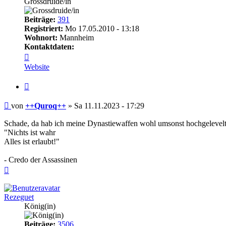
Grossdruide/in
Beiträge:
391
Registriert:
Mo 17.05.2010 - 13:18
Wohnort:
Mannheim
Kontaktdaten:
Kontaktdaten
von
Website
++Quroq++
Zitieren
Beitrag
von
++Quroq++
»
Sa 11.11.2023 - 17:29
Schade, da hab ich meine Dynastiewaffen wohl umsonst hochgelevelt. N
"Nichts ist wahr
Alles ist erlaubt!"
- Credo der Assassinen
Nach
oben
Rezeguet
König(in)
Beiträge:
3506