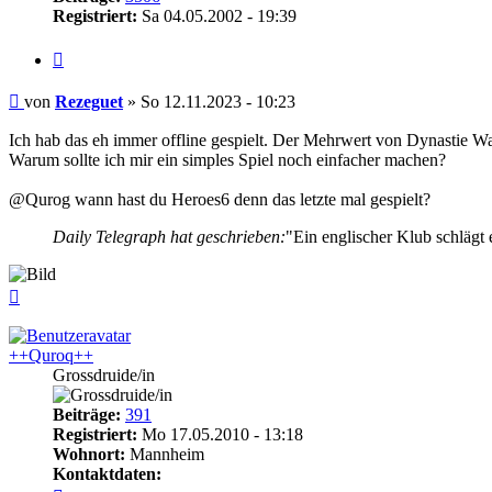
Registriert:
Sa 04.05.2002 - 19:39
Zitieren
Beitrag
von
Rezeguet
»
So 12.11.2023 - 10:23
Ich hab das eh immer offline gespielt. Der Mehrwert von Dynastie Waf
Warum sollte ich mir ein simples Spiel noch einfacher machen?
@Qurog wann hast du Heroes6 denn das letzte mal gespielt?
Daily Telegraph hat geschrieben:
"Ein englischer Klub schlägt 
Nach
oben
++Quroq++
Grossdruide/in
Beiträge:
391
Registriert:
Mo 17.05.2010 - 13:18
Wohnort:
Mannheim
Kontaktdaten: