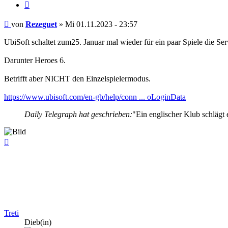
Zitieren
Beitrag
von
Rezeguet
»
Mi 01.11.2023 - 23:57
UbiSoft schaltet zum25. Januar mal wieder für ein paar Spiele die Ser
Darunter Heroes 6.
Betrifft aber NICHT den Einzelspielermodus.
https://www.ubisoft.com/en-gb/help/conn ... oLoginData
Daily Telegraph hat geschrieben:
"Ein englischer Klub schlägt 
Nach
oben
Treti
Dieb(in)