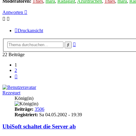
Moderatoren:
Thies
,
mara
,
Radagast
,
Azurdrachen
,
Thies
,
mara
,
Rad
Antworten
Druckansicht
Erweiterte
Suche
Suche
22 Beiträge
1
2
Nächste
Rezeguet
König(in)
Beiträge:
3506
Registriert:
Sa 04.05.2002 - 19:39
UbiSoft schaltet die Server ab