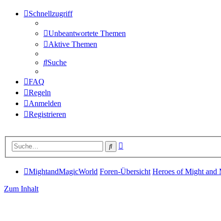
Schnellzugriff
Unbeantwortete Themen
Aktive Themen
Suche
FAQ
Regeln
Anmelden
Registrieren
Erweiterte
Suche
Suche
MightandMagicWorld
Foren-Übersicht
Heroes of Might and
Zum Inhalt