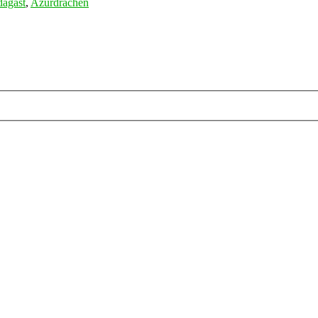
agast
,
Azurdrachen