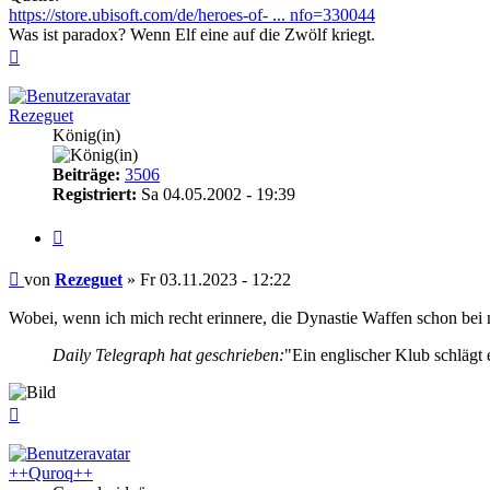
https://store.ubisoft.com/de/heroes-of- ... nfo=330044
Was ist paradox? Wenn Elf eine auf die Zwölf kriegt.
Nach
oben
Rezeguet
König(in)
Beiträge:
3506
Registriert:
Sa 04.05.2002 - 19:39
Zitieren
Beitrag
von
Rezeguet
»
Fr 03.11.2023 - 12:22
Wobei, wenn ich mich recht erinnere, die Dynastie Waffen schon bei m
Daily Telegraph hat geschrieben:
"Ein englischer Klub schlägt 
Nach
oben
++Quroq++