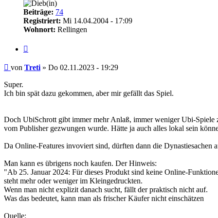
Beiträge:
74
Registriert:
Mi 14.04.2004 - 17:09
Wohnort:
Rellingen
Zitieren
Beitrag
von
Treti
»
Do 02.11.2023 - 19:29
Super.
Ich bin spät dazu gekommen, aber mir gefällt das Spiel.
Doch UbiSchrott gibt immer mehr Anlaß, immer weniger Ubi-Spiele zu 
vom Publisher gezwungen wurde. Hätte ja auch alles lokal sein könn
Da Online-Features invoviert sind, dürften dann die Dynastiesachen a
Man kann es übrigens noch kaufen. Der Hinweis:
"Ab 25. Januar 2024: Für dieses Produkt sind keine Online-Funktion
steht mehr oder weniger im Kleingedruckten.
Wenn man nicht explizit danach sucht, fällt der praktisch nicht auf.
Was das bedeutet, kann man als frischer Käufer nicht einschätzen
Quelle: