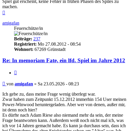
Spiel gut erscheint, keine Fehler in frühen Phasen des Spiles zu
machen.
Nach
oben
amigafan
Feuerschütze/in
Beiträge:
237
Registriert:
Mo 27.08.2012 - 08:54
Wohnort:
67269 Grünstadt
Re: In memoriam Fate, ein lfd. Spiel im Jahre 2012
Zitieren
Beitrag
von
amigafan
»
Sa 23.05.2026 - 08:23
Ich gebe zu, dass meine Frage wenig überlegt war.
Zwar haben zum Zeitpunkt 15.12.2012 immerhin 154 User meinen
Power-Winwood heruntergeladen. Aber wer von denen, außer mir,
ist denn noch hier?
Es dürfte nach Adam Riese also niemand mehr da sein, der meine
Frage beantworten kann. Außerdem weiß noch nicht mal ich, was
ich vor 14 Jahren gemacht habe. Es kann ja durchaus sein, dass ich
bei Übernahme des alten Spielstandes schon am "Altar" war. Ich