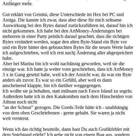
Anfänger mehr.
Gut erklärt von Gemini, diese Unterschiede im Hex bei PC und
Amiga. Die kannte ich zwar, dass aber diese für mich seltsame
Auswirkung bei den Bytes darauf zurückzuführen ist, darauf bin ich
nicht gekommen. Ich habe bei den ArtMoney-Änderungen bei
mehreren in einer Party peinlich darauf geachtet, dass die richtigen
Bytes verändert werden, sogar den alten Byte-Stand ein Byte vor
und ein Byte hinter den gebrauchten Bytes für die neuen Werte habe
ich aufgeschrieben, weil ich erst nachj Änderung aller abgespeichert
habe.
Aber bei Marina bin ich wohl nachlässig geworden, weil sie die
einzige war. Ich hatte ja weiter vorn geschrieben, dass ich ArtMoney
3 x in Gang gesetzt habe, weil ich der Ansicht war, da war ein Byte
anders als zuvor. Es war so ein Gefühl, aber weil es dann
anscheinend klappte, bin ich darüber weggegengen.
Ich wollte sie ja behalten, statt mühsam nach Fawn Island zu segeln.
Außerdem hatte ich in den Katakomben nach dem Hinscheiden von
Athran noch nicht
"an der Schnur" gezogen. Die Gords-Teile hätte ich - unabhängig
von dem oben Geschriebenen - gerne gehabt. Sie waren ja nicht
weit verstreut.
Wenn ich das richtig beurteile, dann hast Du auch Grafikfehler mit
dem Spielstand erlebt? Ich gehe nicht von einem Bug aus, sondern