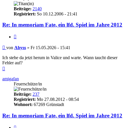
Beiträge:
2140
Registriert:
So 10.12.2006 - 21:41
Re: In memoriam Fate, ein lfd. Spiel im Jahre 2012
Zitieren
Beitrag
von
Abyss
»
Fr 15.05.2026 - 15:41
Ich stehe da jetzt herum in Valice und warte. Wann taucht dieser
Fehler auf?
Nach
oben
amigafan
Feuerschütze/in
Beiträge:
237
Registriert:
Mo 27.08.2012 - 08:54
Wohnort:
67269 Grünstadt
Re: In memoriam Fate, ein lfd. Spiel im Jahre 2012
Zitieren