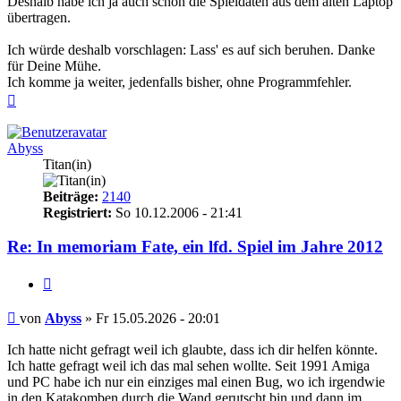
Deshalb habe ich ja auch schon die Spieldaten aus dem alten Laptop
übertragen.
Ich würde deshalb vorschlagen: Lass' es auf sich beruhen. Danke
für Deine Mühe.
Ich komme ja weiter, jedenfalls bisher, ohne Programmfehler.
Nach
oben
Abyss
Titan(in)
Beiträge:
2140
Registriert:
So 10.12.2006 - 21:41
Re: In memoriam Fate, ein lfd. Spiel im Jahre 2012
Zitieren
Beitrag
von
Abyss
»
Fr 15.05.2026 - 20:01
Ich hatte nicht gefragt weil ich glaubte, dass ich dir helfen könnte.
Ich hatte gefragt weil ich das mal sehen wollte. Seit 1991 Amiga
und PC habe ich nur ein einziges mal einen Bug, wo ich irgendwie
in den Katakomben durch die Wand gerutscht bin und dann im