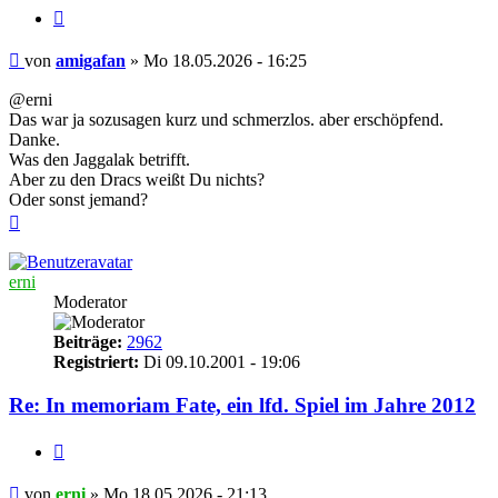
Zitieren
Beitrag
von
amigafan
»
Mo 18.05.2026 - 16:25
@erni
Das war ja sozusagen kurz und schmerzlos. aber erschöpfend.
Danke.
Was den Jaggalak betrifft.
Aber zu den Dracs weißt Du nichts?
Oder sonst jemand?
Nach
oben
erni
Moderator
Beiträge:
2962
Registriert:
Di 09.10.2001 - 19:06
Re: In memoriam Fate, ein lfd. Spiel im Jahre 2012
Zitieren
Beitrag
von
erni
»
Mo 18.05.2026 - 21:13