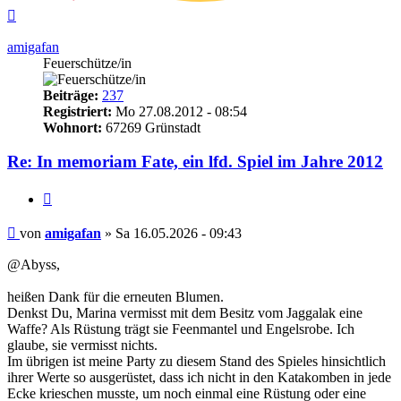
Nach
oben
amigafan
Feuerschütze/in
Beiträge:
237
Registriert:
Mo 27.08.2012 - 08:54
Wohnort:
67269 Grünstadt
Re: In memoriam Fate, ein lfd. Spiel im Jahre 2012
Zitieren
Beitrag
von
amigafan
»
Sa 16.05.2026 - 09:43
@Abyss,
heißen Dank für die erneuten Blumen.
Denkst Du, Marina vermisst mit dem Besitz vom Jaggalak eine
Waffe? Als Rüstung trägt sie Feenmantel und Engelsrobe. Ich
glaube, sie vermisst nichts.
Im übrigen ist meine Party zu diesem Stand des Spieles hinsichtlich
ihrer Werte so ausgerüstet, dass ich nicht in den Katakomben in jede
Ecke krieschen musste, um noch einmal eine Rüstung oder eine