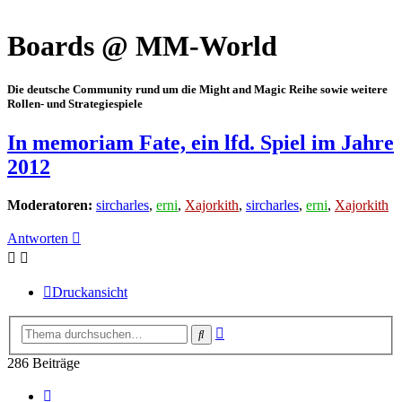
Boards @ MM-World
Die deutsche Community rund um die Might and Magic Reihe sowie weitere
Rollen- und Strategiespiele
In memoriam Fate, ein lfd. Spiel im Jahre
2012
Moderatoren:
sircharles
,
erni
,
Xajorkith
,
sircharles
,
erni
,
Xajorkith
Antworten
Druckansicht
Erweiterte
Suche
Suche
286 Beiträge
Seite