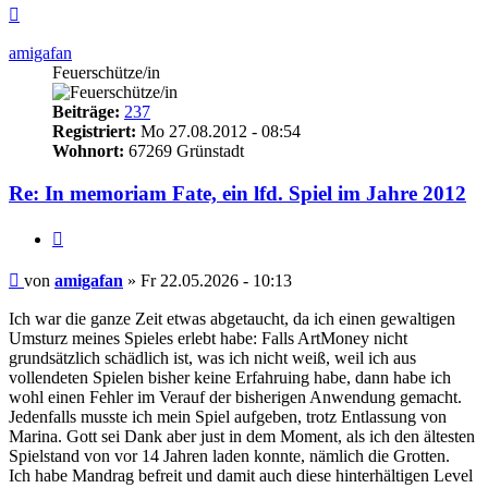
Nach
oben
amigafan
Feuerschütze/in
Beiträge:
237
Registriert:
Mo 27.08.2012 - 08:54
Wohnort:
67269 Grünstadt
Re: In memoriam Fate, ein lfd. Spiel im Jahre 2012
Zitieren
Beitrag
von
amigafan
»
Fr 22.05.2026 - 10:13
Ich war die ganze Zeit etwas abgetaucht, da ich einen gewaltigen
Umsturz meines Spieles erlebt habe: Falls ArtMoney nicht
grundsätzlich schädlich ist, was ich nicht weiß, weil ich aus
vollendeten Spielen bisher keine Erfahruing habe, dann habe ich
wohl einen Fehler im Verauf der bisherigen Anwendung gemacht.
Jedenfalls musste ich mein Spiel aufgeben, trotz Entlassung von
Marina. Gott sei Dank aber just in dem Moment, als ich den ältesten
Spielstand von vor 14 Jahren laden konnte, nämlich die Grotten.
Ich habe Mandrag befreit und damit auch diese hinterhältigen Level