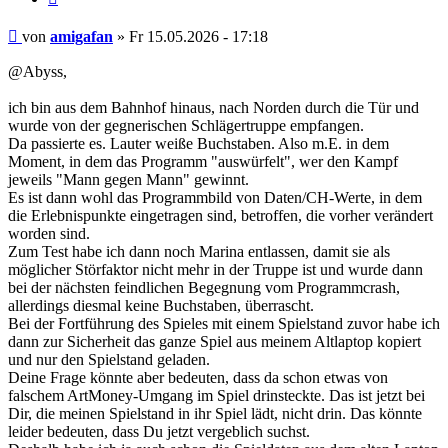
Beitrag
von
amigafan
»
Fr 15.05.2026 - 17:18
@Abyss,
ich bin aus dem Bahnhof hinaus, nach Norden durch die Tür und
wurde von der gegnerischen Schlägertruppe empfangen.
Da passierte es. Lauter weiße Buchstaben. Also m.E. in dem
Moment, in dem das Programm "auswürfelt", wer den Kampf
jeweils "Mann gegen Mann" gewinnt.
Es ist dann wohl das Programmbild von Daten/CH-Werte, in dem
die Erlebnispunkte eingetragen sind, betroffen, die vorher verändert
worden sind.
Zum Test habe ich dann noch Marina entlassen, damit sie als
möglicher Störfaktor nicht mehr in der Truppe ist und wurde dann
bei der nächsten feindlichen Begegnung vom Programmcrash,
allerdings diesmal keine Buchstaben, überrascht.
Bei der Fortführung des Spieles mit einem Spielstand zuvor habe ich
dann zur Sicherheit das ganze Spiel aus meinem Altlaptop kopiert
und nur den Spielstand geladen.
Deine Frage könnte aber bedeuten, dass da schon etwas von
falschem ArtMoney-Umgang im Spiel drinsteckte. Das ist jetzt bei
Dir, die meinen Spielstand in ihr Spiel lädt, nicht drin. Das könnte
leider bedeuten, dass Du jetzt vergeblich suchst.