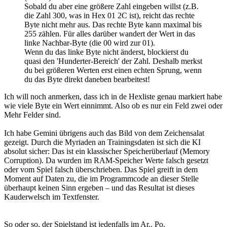
Sobald du aber eine größere Zahl eingeben willst (z.B.
die Zahl 300, was in Hex 01 2C ist), reicht das rechte
Byte nicht mehr aus. Das rechte Byte kann maximal bis
255 zählen. Für alles darüber wandert der Wert in das
linke Nachbar-Byte (die 00 wird zur 01).
Wenn du das linke Byte nicht änderst, blockierst du
quasi den 'Hunderter-Bereich' der Zahl. Deshalb merkst
du bei größeren Werten erst einen echten Sprung, wenn
du das Byte direkt daneben bearbeitest!
Ich will noch anmerken, dass ich in de Hexliste genau markiert habe
wie viele Byte ein Wert einnimmt. Also ob es nur ein Feld zwei oder
Mehr Felder sind.
Ich habe Gemini übrigens auch das Bild von dem Zeichensalat
gezeigt. Durch die Myriaden an Trainingsdaten ist sich die KI
absolut sicher: Das ist ein klassischer Speicherüberlauf (Memory
Corruption). Da wurden im RAM-Speicher Werte falsch gesetzt
oder vom Spiel falsch überschrieben. Das Spiel greift in dem
Moment auf Daten zu, die im Programmcode an dieser Stelle
überhaupt keinen Sinn ergeben – und das Resultat ist dieses
Kauderwelsch im Textfenster.
So oder so, der Spielstand ist jedenfalls im Ar.. Po.