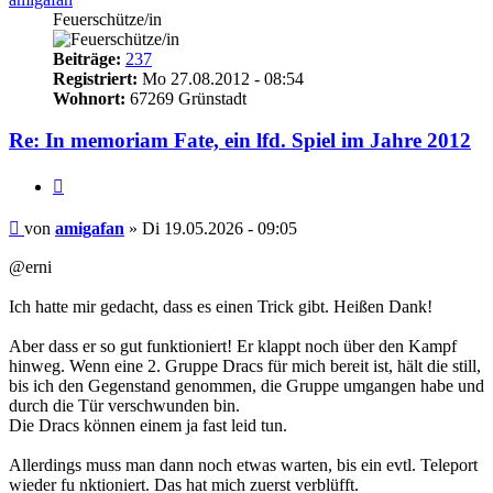
Feuerschütze/in
Beiträge:
237
Registriert:
Mo 27.08.2012 - 08:54
Wohnort:
67269 Grünstadt
Re: In memoriam Fate, ein lfd. Spiel im Jahre 2012
Zitieren
Beitrag
von
amigafan
»
Di 19.05.2026 - 09:05
@erni
Ich hatte mir gedacht, dass es einen Trick gibt. Heißen Dank!
Aber dass er so gut funktioniert! Er klappt noch über den Kampf
hinweg. Wenn eine 2. Gruppe Dracs für mich bereit ist, hält die still,
bis ich den Gegenstand genommen, die Gruppe umgangen habe und
durch die Tür verschwunden bin.
Die Dracs können einem ja fast leid tun.
Allerdings muss man dann noch etwas warten, bis ein evtl. Teleport
wieder fu nktioniert. Das hat mich zuerst verblüfft.