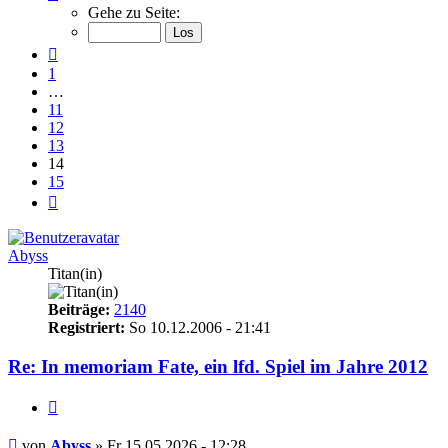
14
Gehe zu Seite:
von
15
Vorherige
1
…
11
12
13
14
15
Nächste
Abyss
Titan(in)
Beiträge:
2140
Registriert:
So 10.12.2006 - 21:41
Re: In memoriam Fate, ein lfd. Spiel im Jahre 2012
Zitieren
Beitrag
von
Abyss
»
Fr 15.05.2026 - 12:28