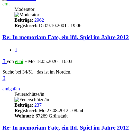
erni
Moderator
Beiträge:
2962
Registriert:
Di 09.10.2001 - 19:06
Re: In memoriam Fate, ein lfd. Spiel im Jahre 2012
Zitieren
Beitrag
von
erni
»
Mo 18.05.2026 - 16:03
Suche bei 34/51 , das ist im Norden.
Nach
oben
amigafan
Feuerschütze/in
Beiträge:
237
Registriert:
Mo 27.08.2012 - 08:54
Wohnort:
67269 Grünstadt
Re: In memoriam Fate, ein lfd. Spiel im Jahre 2012