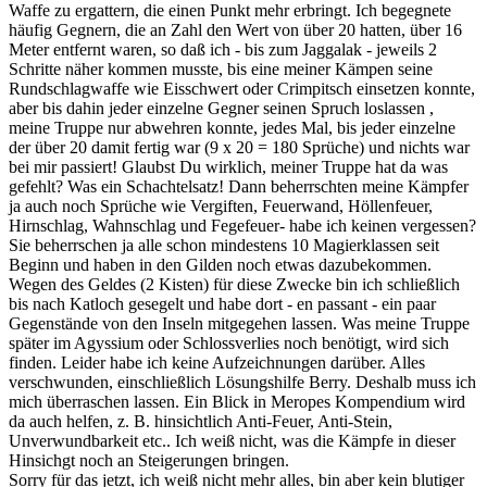
Waffe zu ergattern, die einen Punkt mehr erbringt. Ich begegnete
häufig Gegnern, die an Zahl den Wert von über 20 hatten, über 16
Meter entfernt waren, so daß ich - bis zum Jaggalak - jeweils 2
Schritte näher kommen musste, bis eine meiner Kämpen seine
Rundschlagwaffe wie Eisschwert oder Crimpitsch einsetzen konnte,
aber bis dahin jeder einzelne Gegner seinen Spruch loslassen ,
meine Truppe nur abwehren konnte, jedes Mal, bis jeder einzelne
der über 20 damit fertig war (9 x 20 = 180 Sprüche) und nichts war
bei mir passiert! Glaubst Du wirklich, meiner Truppe hat da was
gefehlt? Was ein Schachtelsatz! Dann beherrschten meine Kämpfer
ja auch noch Sprüche wie Vergiften, Feuerwand, Höllenfeuer,
Hirnschlag, Wahnschlag und Fegefeuer- habe ich keinen vergessen?
Sie beherrschen ja alle schon mindestens 10 Magierklassen seit
Beginn und haben in den Gilden noch etwas dazubekommen.
Wegen des Geldes (2 Kisten) für diese Zwecke bin ich schließlich
bis nach Katloch gesegelt und habe dort - en passant - ein paar
Gegenstände von den Inseln mitgegehen lassen. Was meine Truppe
später im Agyssium oder Schlossverlies noch benötigt, wird sich
finden. Leider habe ich keine Aufzeichnungen darüber. Alles
verschwunden, einschließlich Lösungshilfe Berry. Deshalb muss ich
mich überraschen lassen. Ein Blick in Meropes Kompendium wird
da auch helfen, z. B. hinsichtlich Anti-Feuer, Anti-Stein,
Unverwundbarkeit etc.. Ich weiß nicht, was die Kämpfe in dieser
Hinsichgt noch an Steigerungen bringen.
Sorry für das jetzt, ich weiß nicht mehr alles, bin aber kein blutiger