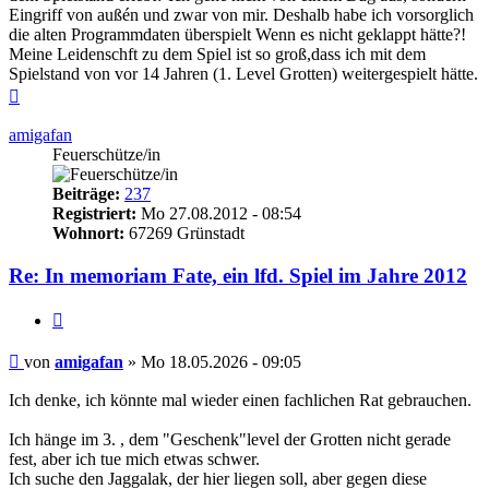
Eingriff von außén und zwar von mir. Deshalb habe ich vorsorglich
die alten Programmdaten überspielt Wenn es nicht geklappt hätte?!
Meine Leidenschft zu dem Spiel ist so groß,dass ich mit dem
Spielstand von vor 14 Jahren (1. Level Grotten) weitergespielt hätte.
Nach
oben
amigafan
Feuerschütze/in
Beiträge:
237
Registriert:
Mo 27.08.2012 - 08:54
Wohnort:
67269 Grünstadt
Re: In memoriam Fate, ein lfd. Spiel im Jahre 2012
Zitieren
Beitrag
von
amigafan
»
Mo 18.05.2026 - 09:05
Ich denke, ich könnte mal wieder einen fachlichen Rat gebrauchen.
Ich hänge im 3. , dem "Geschenk"level der Grotten nicht gerade
fest, aber ich tue mich etwas schwer.
Ich suche den Jaggalak, der hier liegen soll, aber gegen diese