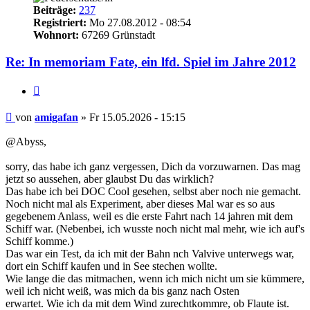
Beiträge:
237
Registriert:
Mo 27.08.2012 - 08:54
Wohnort:
67269 Grünstadt
Re: In memoriam Fate, ein lfd. Spiel im Jahre 2012
Zitieren
Beitrag
von
amigafan
»
Fr 15.05.2026 - 15:15
@Abyss,
sorry, das habe ich ganz vergessen, Dich da vorzuwarnen. Das mag
jetzt so aussehen, aber glaubst Du das wirklich?
Das habe ich bei DOC Cool gesehen, selbst aber noch nie gemacht.
Noch nicht mal als Experiment, aber dieses Mal war es so aus
gegebenem Anlass, weil es die erste Fahrt nach 14 jahren mit dem
Schiff war. (Nebenbei, ich wusste noch nicht mal mehr, wie ich auf's
Schiff komme.)
Das war ein Test, da ich mit der Bahn nch Valvive unterwegs war,
dort ein Schiff kaufen und in See stechen wollte.
Wie lange die das mitmachen, wenn ich mich nicht um sie kümmere,
weil ich nicht weiß, was mich da bis ganz nach Osten
erwartet. Wie ich da mit dem Wind zurechtkommre, ob Flaute ist.