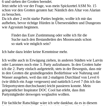
6 und sieben der Grotten beendet.
Jetzt stehe ich vor der Frage, was mein Spickzettel ASM Nr. 15
schon vor den Grotten geraten hat: Nämlich den Altar von Alarian
zu besuchen.
Da ich aber 2 recht starke Parties begleite, wollte ich mir das
aufheben, bevor richtige Hürden in Überseestädten und Dungeons
wie Agyssium beginnen.
Findet das Eure Zustimmung oder sollte ich für die
Suche nach den Bestandteilen des Moonwands schon
so stark wie möglich sein?
Ich habe dazu leider keine Kenntnisse mehr.
Ich wollte auch in Erwägung ziehen, in anderen Städten wie Larvin
oder Laronnes noch eine 3. Party aufzubauen. In den Grotten habe
ich die 2. Party einfach aufgeteteilt, stets in der Besorgnis, dass mir
in den Grotten die gruindlegenden Bedürfnisse wie Nahrung und
Wasser ausgehen, weil das mit 2-maligem Durchlauf von Level 6
(wie üblich ein Auge vergessen) und natürlich Level 7 (bis ich das
Teleportsystem durchschaute) leicht passieren konnte. Mein
gelegentlicher Inspirator DOC Cool hat erlebt, dass ihm
Partymitglieder deswegen weglaufen wollten.
Für fachliche Ratschläge wäre ich sehr dankbar, da es in diesem