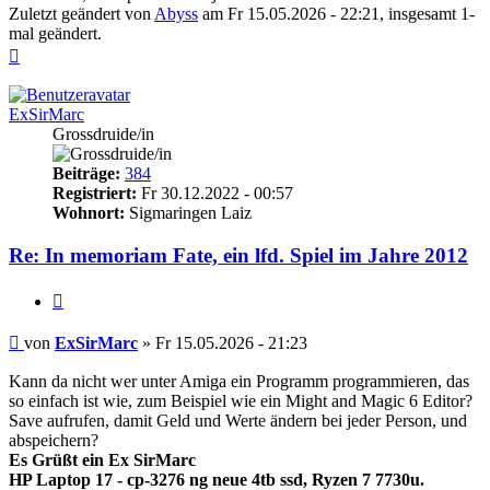
Zuletzt geändert von
Abyss
am Fr 15.05.2026 - 22:21, insgesamt 1-
mal geändert.
Nach
oben
ExSirMarc
Grossdruide/in
Beiträge:
384
Registriert:
Fr 30.12.2022 - 00:57
Wohnort:
Sigmaringen Laiz
Re: In memoriam Fate, ein lfd. Spiel im Jahre 2012
Zitieren
Beitrag
von
ExSirMarc
»
Fr 15.05.2026 - 21:23
Kann da nicht wer unter Amiga ein Programm programmieren, das
so einfach ist wie, zum Beispiel wie ein Might and Magic 6 Editor?
Save aufrufen, damit Geld und Werte ändern bei jeder Person, und
abspeichern?
Es Grüßt ein Ex SirMarc
HP Laptop 17 - cp-3276 ng neue 4tb ssd, Ryzen 7 7730u.