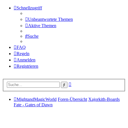
Schnellzugriff
Unbeantwortete Themen
Aktive Themen
Suche
FAQ
Regeln
Anmelden
Registrieren
Erweiterte
Suche
Suche
MightandMagicWorld
Foren-Übersicht
Xajorkith-Boards
Fate - Gates of Dawn