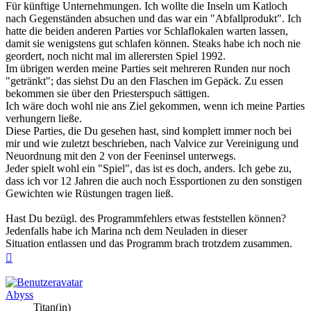
Für künftige Unternehmungen. Ich wollte die Inseln um Katloch
nach Gegenständen absuchen und das war ein "Abfallprodukt". Ich
hatte die beiden anderen Parties vor Schlaflokalen warten lassen,
damit sie wenigstens gut schlafen können. Steaks habe ich noch nie
geordert, noch nicht mal im allerersten Spiel 1992.
Im übrigen werden meine Parties seit mehreren Runden nur noch
"getränkt"; das siehst Du an den Flaschen im Gepäck. Zu essen
bekommen sie über den Priesterspuch sättigen.
Ich wäre doch wohl nie ans Ziel gekommen, wenn ich meine Parties
verhungern ließe.
Diese Parties, die Du gesehen hast, sind komplett immer noch bei
mir und wie zuletzt beschrieben, nach Valvice zur Vereinigung und
Neuordnung mit den 2 von der Feeninsel unterwegs.
Jeder spielt wohl ein "Spiel", das ist es doch, anders. Ich gebe zu,
dass ich vor 12 Jahren die auch noch Essportionen zu den sonstigen
Gewichten wie Rüstungen tragen ließ.
Hast Du bezügl. des Programmfehlers etwas feststellen können?
Jedenfalls habe ich Marina nch dem Neuladen in dieser
Situation entlassen und das Programm brach trotzdem zusammen.
Nach
oben
Abyss
Titan(in)