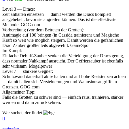
Level 3 — Dracs:
Zeit anhalten einsetzen — damit werden die Dracs komplett
ausgehebelt, bevor sie angreifen können. Das ist die effektivste
Methode. GOG.com
Vorbereitung (vor dem Betreten der Grotten):
Antimagie auf 100 bringen (in Cassida trainieren) und Magische
Kraft so weit wie möglich steigern. Damit werden die gefährlichen
Drac-Zauber größtenteils abgewehrt. GameSpot
Im Kampf:
Einfache Debuff-Zauber senken die Verteidigung der Dracs genug,
dass normaler Nahkampf ausreicht. Der Gefrierzauber ist ebenfalls
sehr wirksam. Mogelpower
Level 7 — stärkere Gegner:
Schutzwand dauerhaft aktiv halten und auf hohe Resistenzen achten
— damit halten sich Versteinerungen und Wahnsinnsangriffe in
Grenzen. GOG.com
Allgemeiner Tipp:
Falls die Grotten zu schwer sind — einfach raus, trainieren, stärker
werden und dann zurückkehren.
Wer suchet, der findet
Nach
oben
amigafan