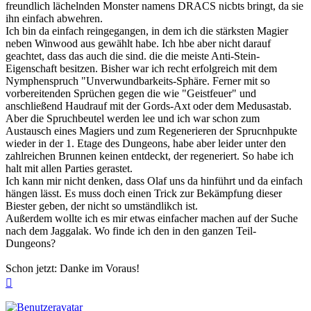
freundlich lächelnden Monster namens DRACS nicbts bringt, da sie
ihn einfach abwehren.
Ich bin da einfach reingegangen, in dem ich die stärksten Magier
neben Winwood aus gewählt habe. Ich hbe aber nicht darauf
geachtet, dass das auch die sind. die die meiste Anti-Stein-
Eigenschaft besitzen. Bisher war ich recht erfolgreich mit dem
Nymphenspruch "Unverwundbarkeits-Sphäre. Ferner mit so
vorbereitenden Sprüchen gegen die wie "Geistfeuer" und
anschließend Haudrauf mit der Gords-Axt oder dem Medusastab.
Aber die Spruchbeutel werden lee und ich war schon zum
Austausch eines Magiers und zum Regenerieren der Sprucnhpukte
wieder in der 1. Etage des Dungeons, habe aber leider unter den
zahlreichen Brunnen keinen entdeckt, der regeneriert. So habe ich
halt mit allen Parties gerastet.
Ich kann mir nicht denken, dass Olaf uns da hinführt und da einfach
hängen lässt. Es muss doch einen Trick zur Bekämpfung dieser
Biester geben, der nicht so umständlikch ist.
Außerdem wollte ich es mir etwas einfacher machen auf der Suche
nach dem Jaggalak. Wo finde ich den in den ganzen Teil-
Dungeons?
Schon jetzt: Danke im Voraus!
Nach
oben