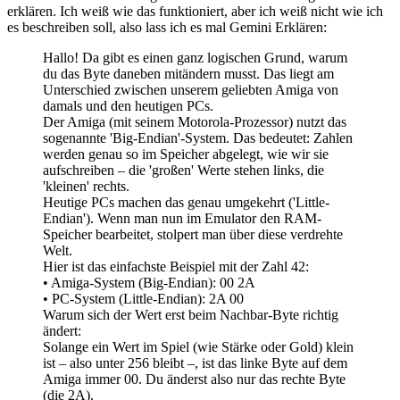
erklären. Ich weiß wie das funktioniert, aber ich weiß nicht wie ich
es beschreiben soll, also lass ich es mal Gemini Erklären:
Hallo! Da gibt es einen ganz logischen Grund, warum
du das Byte daneben mitändern musst. Das liegt am
Unterschied zwischen unserem geliebten Amiga von
damals und den heutigen PCs.
Der Amiga (mit seinem Motorola-Prozessor) nutzt das
sogenannte 'Big-Endian'-System. Das bedeutet: Zahlen
werden genau so im Speicher abgelegt, wie wir sie
aufschreiben – die 'großen' Werte stehen links, die
'kleinen' rechts.
Heutige PCs machen das genau umgekehrt ('Little-
Endian'). Wenn man nun im Emulator den RAM-
Speicher bearbeitet, stolpert man über diese verdrehte
Welt.
Hier ist das einfachste Beispiel mit der Zahl 42:
• Amiga-System (Big-Endian): 00 2A
• PC-System (Little-Endian): 2A 00
Warum sich der Wert erst beim Nachbar-Byte richtig
ändert:
Solange ein Wert im Spiel (wie Stärke oder Gold) klein
ist – also unter 256 bleibt –, ist das linke Byte auf dem
Amiga immer 00. Du änderst also nur das rechte Byte
(die 2A).