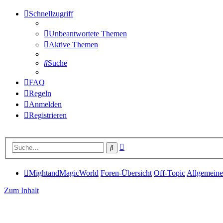
Schnellzugriff
Unbeantwortete Themen
Aktive Themen
Suche
FAQ
Regeln
Anmelden
Registrieren
Erweiterte
Suche
Suche
MightandMagicWorld
Foren-Übersicht
Off-Topic
Allgemeine
Zum Inhalt