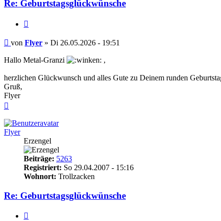
Re: Geburtstagsglückwünsche
Zitieren
Beitrag
von
Flyer
»
Di 26.05.2026 - 19:51
Hallo Metal-Granzi
,
herzlichen Glückwunsch und alles Gute zu Deinem runden Geburtsta
Gruß,
Flyer
Nach
oben
Flyer
Erzengel
Beiträge:
5263
Registriert:
So 29.04.2007 - 15:16
Wohnort:
Trollzacken
Re: Geburtstagsglückwünsche
Zitieren