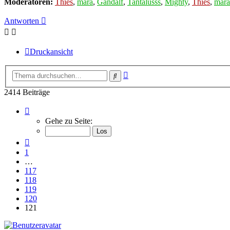
Moderatoren:
Thies
,
mara
,
Gandalf
,
Tantalusss
,
Mighty
,
Thies
,
mara
Antworten
Druckansicht
Erweiterte
Suche
Suche
2414 Beiträge
Seite
121
Gehe zu Seite:
von
121
Vorherige
1
…
117
118
119
120
121