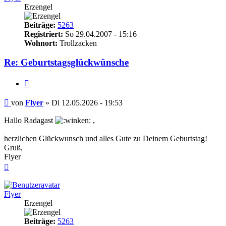
Erzengel
Beiträge:
5263
Registriert:
So 29.04.2007 - 15:16
Wohnort:
Trollzacken
Re: Geburtstagsglückwünsche
Zitieren
Beitrag
von
Flyer
»
Di 12.05.2026 - 19:53
Hallo Radagast
,
herzlichen Glückwunsch und alles Gute zu Deinem Geburtstag!
Gruß,
Flyer
Nach
oben
Flyer
Erzengel
Beiträge:
5263