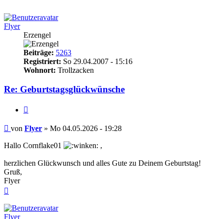
Flyer
Erzengel
Beiträge:
5263
Registriert:
So 29.04.2007 - 15:16
Wohnort:
Trollzacken
Re: Geburtstagsglückwünsche
Zitieren
Beitrag
von
Flyer
»
Mo 04.05.2026 - 19:28
Hallo Cornflake01
,
herzlichen Glückwunsch und alles Gute zu Deinem Geburtstag!
Gruß,
Flyer
Nach
oben
Flyer