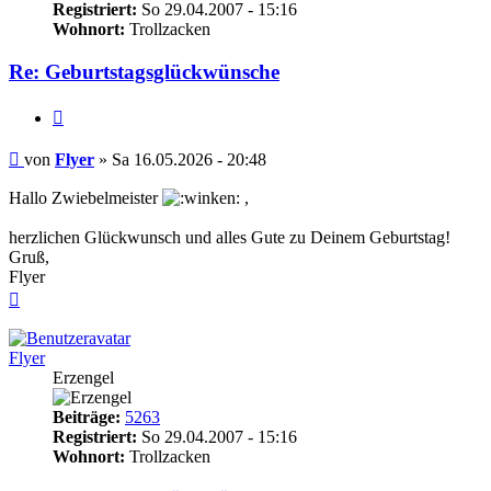
Registriert:
So 29.04.2007 - 15:16
Wohnort:
Trollzacken
Re: Geburtstagsglückwünsche
Zitieren
Beitrag
von
Flyer
»
Sa 16.05.2026 - 20:48
Hallo Zwiebelmeister
,
herzlichen Glückwunsch und alles Gute zu Deinem Geburtstag!
Gruß,
Flyer
Nach
oben
Flyer
Erzengel
Beiträge:
5263
Registriert:
So 29.04.2007 - 15:16
Wohnort:
Trollzacken