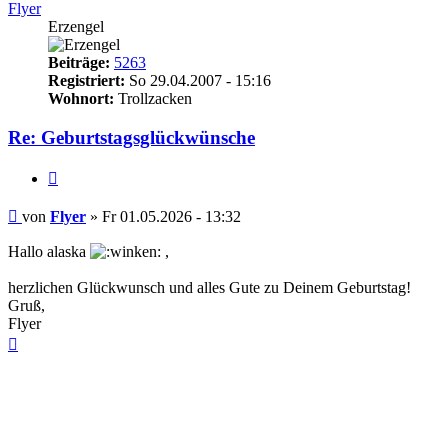
Flyer
Erzengel
Beiträge:
5263
Registriert:
So 29.04.2007 - 15:16
Wohnort:
Trollzacken
Re: Geburtstagsglückwünsche
Zitieren
Beitrag
von
Flyer
»
Fr 01.05.2026 - 13:32
Hallo alaska
,
herzlichen Glückwunsch und alles Gute zu Deinem Geburtstag!
Gruß,
Flyer
Nach
oben