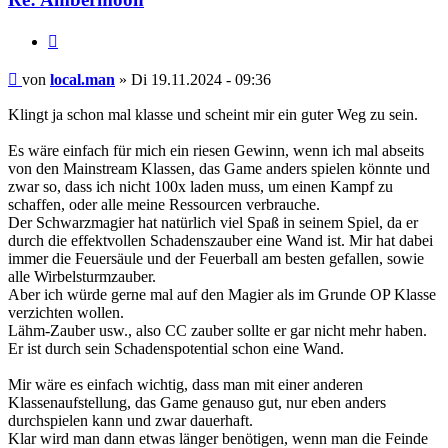
Zitieren
Beitrag
von
local.man
»
Di 19.11.2024 - 09:36
Klingt ja schon mal klasse und scheint mir ein guter Weg zu sein.
Es wäre einfach für mich ein riesen Gewinn, wenn ich mal abseits
von den Mainstream Klassen, das Game anders spielen könnte und
zwar so, dass ich nicht 100x laden muss, um einen Kampf zu
schaffen, oder alle meine Ressourcen verbrauche.
Der Schwarzmagier hat natürlich viel Spaß in seinem Spiel, da er
durch die effektvollen Schadenszauber eine Wand ist. Mir hat dabei
immer die Feuersäule und der Feuerball am besten gefallen, sowie
alle Wirbelsturmzauber.
Aber ich würde gerne mal auf den Magier als im Grunde OP Klasse
verzichten wollen.
Lähm-Zauber usw., also CC zauber sollte er gar nicht mehr haben.
Er ist durch sein Schadenspotential schon eine Wand.
Mir wäre es einfach wichtig, dass man mit einer anderen
Klassenaufstellung, das Game genauso gut, nur eben anders
durchspielen kann und zwar dauerhaft.
Klar wird man dann etwas länger benötigen, wenn man die Feinde