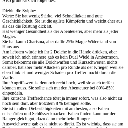
Also grundsätzlich folgendes.
Diebin die Sylphe:
Werte: Sie hat wenig Stärke, viel Schnelligkeit und gute
Geschicklichkeit. Sie ist die agilste Kämpferin und weicht eher aus
als das die Rüstung dick ist.
Hat weniger Gesundheit als der Abenteuerer, aber mehr als jeder
Magier.
Sie hat kaum Charisma, aber dafür 25% Magie Widerstand von
Haus aus.
Am liebsten würde ich ihr 2 Dolche in die Hände drücken, aber
soweit ich mich erinnere gab es kein Dual Wield in Ambermoon.
Somit bekommt sie alle Dolchwaffen und Kurzschwerter, nichts
darüber, hat aber mehr Attacken pro Runde als der Krieger, weil sie
eben flink ist und weniger Schaden pro Treffer macht durch die
Waffe.
Ihre Angriffswert ist dennoch recht hoch, weil sie auch treffen
können muss. Sie sollte sich mit den Abenteurer bei 80%-85%
einpendeln.
Ihre kritische Trefferchance tötet ja immer sofort, was also nicht zu
hoch sein darf, aber trotzdem 8 % betragen sollte.
Sie ist in allen Diebesfähigkeiten mit am besten, also Fallen
entschärfen und Schlösser knacken. Fallen finden kann nur der
Ranger gleich gut, dazu dann mehr beim Ranger.
Ausweichwerte gab es ja nicht so direkt. Es ist wichtig, dass sie am