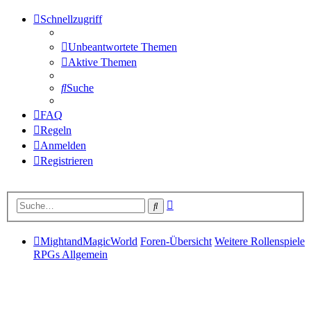
Schnellzugriff
Unbeantwortete Themen
Aktive Themen
Suche
FAQ
Regeln
Anmelden
Registrieren
Erweiterte
Suche
Suche
MightandMagicWorld
Foren-Übersicht
Weitere Rollenspiele
RPGs Allgemein