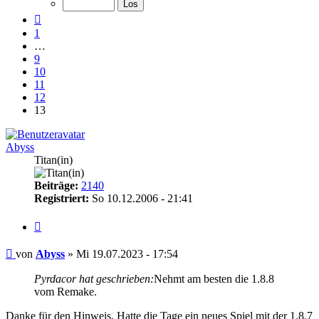
13
Vorherige
1
…
9
10
11
12
13
Abyss
Titan(in)
Beiträge:
2140
Registriert:
So 10.12.2006 - 21:41
Zitieren
Beitrag
von
Abyss
»
Mi 19.07.2023 - 17:54
Pyrdacor hat geschrieben:
Nehmt am besten die 1.8.8
vom Remake.
Danke für den Hinweis. Hatte die Tage ein neues Spiel mit der 1.8.7