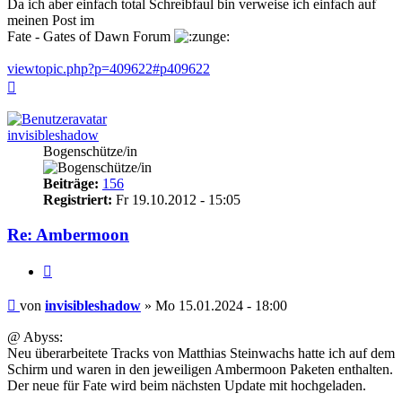
Da ich aber einfach total Schreibfaul bin verweise ich einfach auf
meinen Post im
Fate - Gates of Dawn Forum
viewtopic.php?p=409622#p409622
Nach
oben
invisibleshadow
Bogenschütze/in
Beiträge:
156
Registriert:
Fr 19.10.2012 - 15:05
Re: Ambermoon
Zitieren
Beitrag
von
invisibleshadow
»
Mo 15.01.2024 - 18:00
@ Abyss:
Neu überarbeitete Tracks von Matthias Steinwachs hatte ich auf dem
Schirm und waren in den jeweiligen Ambermoon Paketen enthalten.
Der neue für Fate wird beim nächsten Update mit hochgeladen.