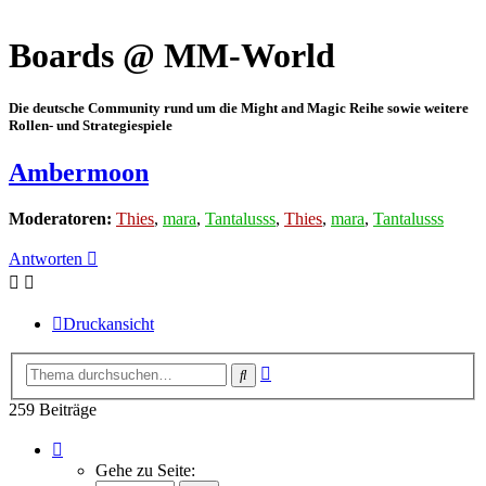
Boards @ MM-World
Die deutsche Community rund um die Might and Magic Reihe sowie weitere
Rollen- und Strategiespiele
Ambermoon
Moderatoren:
Thies
,
mara
,
Tantalusss
,
Thies
,
mara
,
Tantalusss
Antworten
Druckansicht
Erweiterte
Suche
Suche
259 Beiträge
Seite
13
Gehe zu Seite:
von