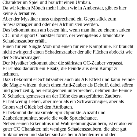
Charakter im Spiel und braucht einen Umbau.
Da wir keinen Mönch mehr haben wie in Amberstar, gibt es hier
keine Alternative.
Aber der Mystiker muss entsprechend ein Gegenstück zum
Schwarzmagier und oder der Alchimisten werden.
Das bekommt man am besten hin, wenn man ihn zu einem starken
CC- und support Charakter formt, der wenigstens 2 brauchbare
Schadenszauber erhält.
Einen für ein Single-Mob und einen für eine Kampflinie. Er braucht
nicht zwingend einen Schadenszauber der alle Flächen abdeckt wie
der Schwarzmagier.
Der Mystiker bekommt aber die stärksten CC-Zauber verpasst.
Er ist also dadurch ein Ersatz, die Feinde aus dem Kampf zu
nehmen.
Dazu bekommt er Schlafzauber auch als AE Effekt und kann Feinde
die Magie wirken, durch einen Anti-Zauber als Debuff, dabei stören
und gleichzeitig, bei erfolgeichen unterbrechen, nehmen die Feinde
X Schaden, gemessen an der Höhe des ausgeführten Zaubers.
Er hat wenig Leben, aber mehr als ein Schwarzmagier, aber als
Gnom viel Glück bei den Attributen.
Er bekommt die maximale Spruchpunkte-Anzahl und
Zauberlernpunkte, sowie die volle Spruchchance.
Neben seinen Erkenntnis und Wahrnehmungszaubern, ist er also ein
guter CC Charakter, mit wenigen Schadenszaubern, die aber gut
funktionieren und stärker sind als beim Abenteurer und der