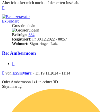
Aber ich acker mich noch auf der ersten Insel ab.
Nach
oben
ExSirMarc
Grossdruide/in
Beiträge:
384
Registriert:
Fr 30.12.2022 - 00:57
Wohnort:
Sigmaringen Laiz
Re: Ambermoon
Zitieren
Beitrag
von
ExSirMarc
»
Di 19.11.2024 - 11:14
Oder Ambermoon 1z1 in echter 3D
Skyrim artig.