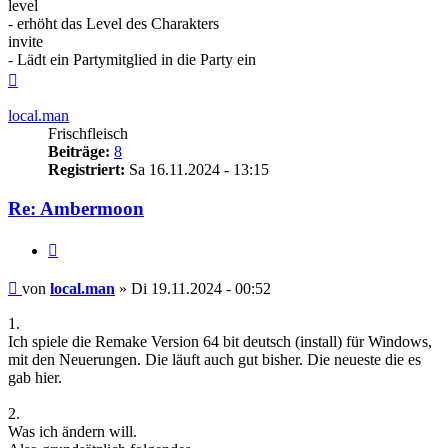
level
- erhöht das Level des Charakters
invite
- Lädt ein Partymitglied in die Party ein
Nach
oben
local.man
Frischfleisch
Beiträge:
8
Registriert:
Sa 16.11.2024 - 13:15
Re: Ambermoon
Zitieren
Beitrag
von
local.man
»
Di 19.11.2024 - 00:52
1.
Ich spiele die Remake Version 64 bit deutsch (install) für Windows,
mit den Neuerungen. Die läuft auch gut bisher. Die neueste die es
gab hier.
2.
Was ich ändern will.