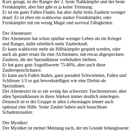
Kurz gesagt, ist der Ranger der 2. beste Nahkämpfer und der beste
Fernkämpfer, aber hier gibt es ja keine Trennung.
Er ist ein guter Fallen Finder, hat aber dafür beim Zaubern weniger
drauf. Er ist eben ein wahlweise starker Frontkämpfer, oder
Fernkämpfer mit ein wenig Magie und survival Fähigkeiten.
Der Abenteurer:
Der Abenteurer hat schon spürbar weniger Leben als ein Krieger
und Ranger, dafür erheblich mehr Zauberkraft.
Er kann wahlweise mehr als Hilfskämpfer gespielt werden, oder
auch als guter ersatz für eine Alchimisten, mit etwas abgespeckten
Zaubern, die der Spezialklasse vorbehalten bleiben.
Er hat ganz gute Angriffswerte 75-80%, aber auch diese
Zauberspruchchance.
Er kann auch Fallen finden, ganz passabel Schwimmen, Fallen und
Schlösser 1/3 so gut bewerkstelligen wie eine Diebin als
Spezialisten.
Der Abenteurer ist so ein wenig das schweizer Taschenmesser, aber
allen Spezialklassen in ihren Stärken immer deutlich unterlegen.
Dennoch ist er der Gruppe in allen Lebenslagen immer auch
optional eine Hilfe. Seine Zauber haben auch brauchbare
Schadenszauber.
Der Mystiker:
Der Mystiker ist meiner Meinung nach, der im Grunde belangloseste