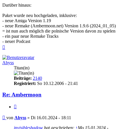
Darüber hinaus:
Paket wurde neu hochgeladen, inklusive:
- neue Amiga Version 1.19
- neue Remake (Ambermoon.net) Version 1.9.6 (2024_01_05)
= ist nun auch möglich die polnische Version davon zu spielen
- ein paar neue Remake Tracks
- neuer Podcast
Nach
oben
Abyss
Titan(in)
Beiträge:
2140
Registriert:
So 10.12.2006 - 21:41
Re: Ambermoon
Zitieren
Beitrag
von
Abyss
»
Di 16.01.2024 - 18:11
invisibleshadow
hat geschrieben:
↑
Mo 15.01.2024 -