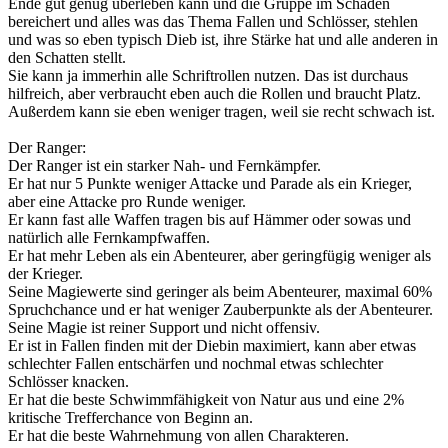
Ende gut genug überleben kann und die Gruppe im Schaden
bereichert und alles was das Thema Fallen und Schlösser, stehlen
und was so eben typisch Dieb ist, ihre Stärke hat und alle anderen in
den Schatten stellt.
Sie kann ja immerhin alle Schriftrollen nutzen. Das ist durchaus
hilfreich, aber verbraucht eben auch die Rollen und braucht Platz.
Außerdem kann sie eben weniger tragen, weil sie recht schwach ist.
Der Ranger:
Der Ranger ist ein starker Nah- und Fernkämpfer.
Er hat nur 5 Punkte weniger Attacke und Parade als ein Krieger,
aber eine Attacke pro Runde weniger.
Er kann fast alle Waffen tragen bis auf Hämmer oder sowas und
natürlich alle Fernkampfwaffen.
Er hat mehr Leben als ein Abenteurer, aber geringfügig weniger als
der Krieger.
Seine Magiewerte sind geringer als beim Abenteurer, maximal 60%
Spruchchance und er hat weniger Zauberpunkte als der Abenteurer.
Seine Magie ist reiner Support und nicht offensiv.
Er ist in Fallen finden mit der Diebin maximiert, kann aber etwas
schlechter Fallen entschärfen und nochmal etwas schlechter
Schlösser knacken.
Er hat die beste Schwimmfähigkeit von Natur aus und eine 2%
kritische Trefferchance von Beginn an.
Er hat die beste Wahrnehmung von allen Charakteren.