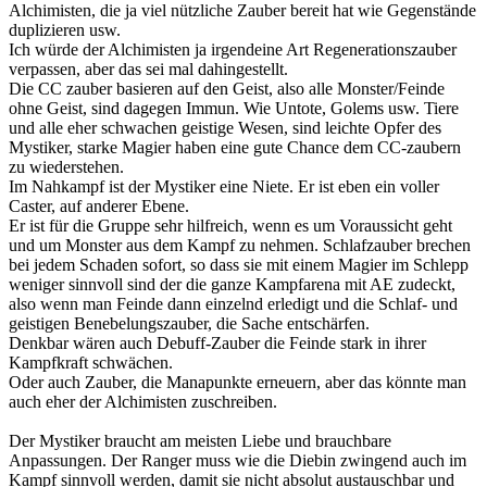
Alchimisten, die ja viel nützliche Zauber bereit hat wie Gegenstände
duplizieren usw.
Ich würde der Alchimisten ja irgendeine Art Regenerationszauber
verpassen, aber das sei mal dahingestellt.
Die CC zauber basieren auf den Geist, also alle Monster/Feinde
ohne Geist, sind dagegen Immun. Wie Untote, Golems usw. Tiere
und alle eher schwachen geistige Wesen, sind leichte Opfer des
Mystiker, starke Magier haben eine gute Chance dem CC-zaubern
zu wiederstehen.
Im Nahkampf ist der Mystiker eine Niete. Er ist eben ein voller
Caster, auf anderer Ebene.
Er ist für die Gruppe sehr hilfreich, wenn es um Voraussicht geht
und um Monster aus dem Kampf zu nehmen. Schlafzauber brechen
bei jedem Schaden sofort, so dass sie mit einem Magier im Schlepp
weniger sinnvoll sind der die ganze Kampfarena mit AE zudeckt,
also wenn man Feinde dann einzelnd erledigt und die Schlaf- und
geistigen Benebelungszauber, die Sache entschärfen.
Denkbar wären auch Debuff-Zauber die Feinde stark in ihrer
Kampfkraft schwächen.
Oder auch Zauber, die Manapunkte erneuern, aber das könnte man
auch eher der Alchimisten zuschreiben.
Der Mystiker braucht am meisten Liebe und brauchbare
Anpassungen. Der Ranger muss wie die Diebin zwingend auch im
Kampf sinnvoll werden, damit sie nicht absolut austauschbar und