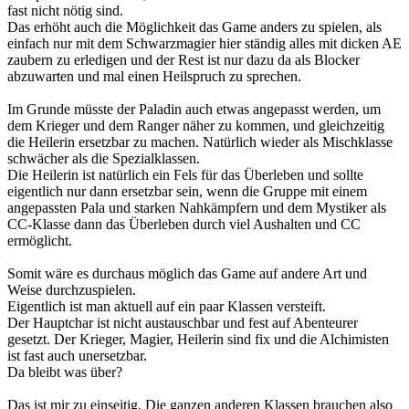
fast nicht nötig sind.
Das erhöht auch die Möglichkeit das Game anders zu spielen, als
einfach nur mit dem Schwarzmagier hier ständig alles mit dicken AE
zaubern zu erledigen und der Rest ist nur dazu da als Blocker
abzuwarten und mal einen Heilspruch zu sprechen.
Im Grunde müsste der Paladin auch etwas angepasst werden, um
dem Krieger und dem Ranger näher zu kommen, und gleichzeitig
die Heilerin ersetzbar zu machen. Natürlich wieder als Mischklasse
schwächer als die Spezialklassen.
Die Heilerin ist natürlich ein Fels für das Überleben und sollte
eigentlich nur dann ersetzbar sein, wenn die Gruppe mit einem
angepassten Pala und starken Nahkämpfern und dem Mystiker als
CC-Klasse dann das Überleben durch viel Aushalten und CC
ermöglicht.
Somit wäre es durchaus möglich das Game auf andere Art und
Weise durchzuspielen.
Eigentlich ist man aktuell auf ein paar Klassen versteift.
Der Hauptchar ist nicht austauschbar und fest auf Abenteurer
gesetzt. Der Krieger, Magier, Heilerin sind fix und die Alchimisten
ist fast auch unersetzbar.
Da bleibt was über?
Das ist mir zu einseitig. Die ganzen anderen Klassen brauchen also