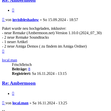
Re: Ambermoon
Zitieren
Beitrag
von
invisibleshadow
»
So 15.09.2024 - 18:57
Paket wurde neu hochgeladen, inklusive:
- neue Remake (Ambermoon.net) Version 1.10.0 (2024_07_30)
- 2 neue Remake Soundtracks
- 1 neuer Artikel
- 2 neue Amiga Demos ( zu findem im Amiga Ordner)
Nach
oben
local.man
Frischfleisch
Beiträge:
8
Registriert:
Sa 16.11.2024 - 13:15
Re: Ambermoon
Zitieren
Beitrag
von
local.man
»
Sa 16.11.2024 - 13:25