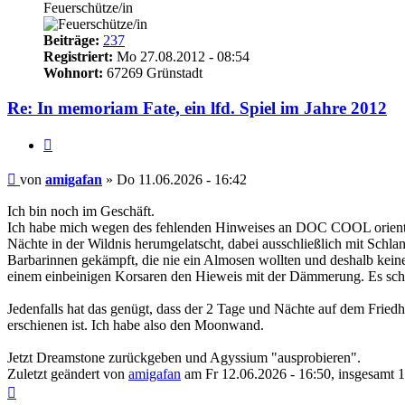
Feuerschütze/in
Beiträge:
237
Registriert:
Mo 27.08.2012 - 08:54
Wohnort:
67269 Grünstadt
Re: In memoriam Fate, ein lfd. Spiel im Jahre 2012
Zitieren
Beitrag
von
amigafan
»
Do 11.06.2026 - 16:42
Ich bin noch im Geschäft.
Ich habe mich wegen des fehlenden Hinweises an DOC COOL orientiert
Nächte in der Wildnis herumgelatscht, dabei ausschließlich mit Schl
Barbarinnen gekämpft, die nie ein Almosen wollten und deshalb keine F
einem einbeinigen Korsaren den Hieweis mit der Dämmerung. Es sche
Jedenfalls hat das genügt, dass der 2 Tage und Nächte auf dem Friedh
erschienen ist. Ich habe also den Moonwand.
Jetzt Dreamstone zurückgeben und Agyssium "ausprobieren".
Zuletzt geändert von
amigafan
am Fr 12.06.2026 - 16:50, insgesamt 1
Nach