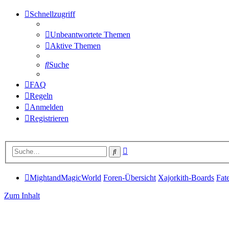
Schnellzugriff
Unbeantwortete Themen
Aktive Themen
Suche
FAQ
Regeln
Anmelden
Registrieren
Erweiterte
Suche
Suche
MightandMagicWorld
Foren-Übersicht
Xajorkith-Boards
Fat
Zum Inhalt