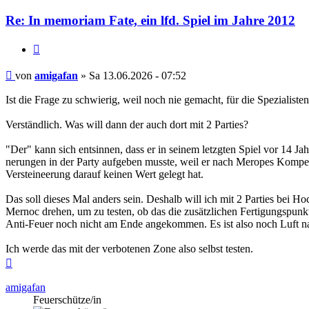
Re: In memoriam Fate, ein lfd. Spiel im Jahre 2012
Zitieren
Beitrag
von
amigafan
»
Sa 13.06.2026 - 07:52
Ist die Frage zu schwierig, weil noch nie gemacht, für die Spezialisten
Verständlich. Was will dann der auch dort mit 2 Parties?
"Der" kann sich entsinnen, dass er in seinem letzgten Spiel vor 14 Ja
nerungen in der Party aufgeben musste, weil er nach Meropes Kompe
Versteineerung darauf keinen Wert gelegt hat.
Das soll dieses Mal anders sein. Deshalb will ich mit 2 Parties bei Ho
Mernoc drehen, um zu testen, ob das die zusätzlichen Fertigungspunkte 
Anti-Feuer noch nicht am Ende angekommen. Es ist also noch Luft n
Ich werde das mit der verbotenen Zone also selbst testen.
Nach
oben
amigafan
Feuerschütze/in