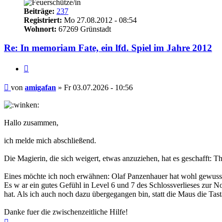
Beiträge:
237
Registriert:
Mo 27.08.2012 - 08:54
Wohnort:
67269 Grünstadt
Re: In memoriam Fate, ein lfd. Spiel im Jahre 2012
Zitieren
Beitrag
von
amigafan
»
Fr 03.07.2026 - 10:56
Hallo zusammen,
ich melde mich abschließend.
Die Magierin, die sich weigert, etwas anzuziehen, hat es geschafft: Th
Eines möchte ich noch erwähnen: Olaf Panzenhauer hat wohl gewusst
Es w ar ein gutes Gefühl in Level 6 und 7 des Schlossverlieses zur 
hat. Als ich auch noch dazu übergegangen bin, statt die Maus die Ta
Danke fuer die zwischenzeitliche Hilfe!
Nach