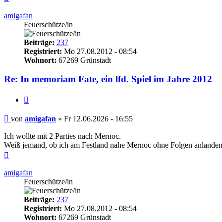
oben
amigafan
Feuerschütze/in
Beiträge:
237
Registriert:
Mo 27.08.2012 - 08:54
Wohnort:
67269 Grünstadt
Re: In memoriam Fate, ein lfd. Spiel im Jahre 2012
Zitieren
Beitrag
von
amigafan
»
Fr 12.06.2026 - 16:55
Ich wollte mit 2 Parties nach Mernoc.
Weiß jemand, ob ich am Festland nahe Mernoc ohne Folgen anlande
Nach
oben
amigafan
Feuerschütze/in
Beiträge:
237
Registriert:
Mo 27.08.2012 - 08:54
Wohnort:
67269 Grünstadt