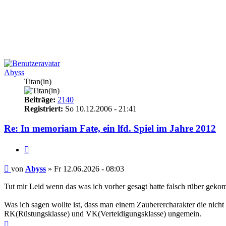
oben
Abyss
Titan(in)
Beiträge:
2140
Registriert:
So 10.12.2006 - 21:41
Re: In memoriam Fate, ein lfd. Spiel im Jahre 2012
Zitieren
Beitrag
von
Abyss
»
Fr 12.06.2026 - 08:03
Tut mir Leid wenn das was ich vorher gesagt hatte falsch rüber geko
Was ich sagen wollte ist, dass man einem Zauberercharakter die nic
RK(Rüstungsklasse) und VK(Verteidigungsklasse) ungemein.
Nach