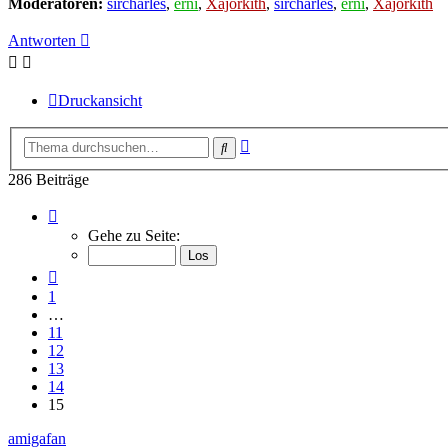
Moderatoren:
sircharles
,
erni
,
Xajorkith
,
sircharles
,
erni
,
Xajorkith
Antworten
Druckansicht
Erweiterte
Suche
Suche
286 Beiträge
Seite
15
Gehe zu Seite:
von
15
Vorherige
1
…
11
12
13
14
15
amigafan