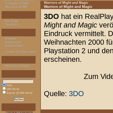
Warriors of Might and Magic
Crusader of MM
Warriors of Might and Magic
Warriors of MM
Taverne
3DO
hat ein RealPla
Die Saga
Might and Magic
veröf
Tagebuch
Eindruck vermittelt. 
Allgemeines
Kontakt
Weihnachten 2000 für 
Impressum
Datenschutz
Playstation 2 und d
Cookie-Konfiguration
erscheinen.
Hosted Sites
Wizardry 8 Guide
Google-Suche
Zum Vid
Web
MM-World
Quelle:
3DO
Boards @ MM-World
Affiliates