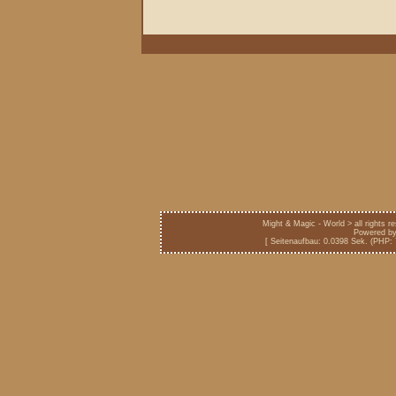
Might & Magic - World > all rights 
Powered b
[ Seitenaufbau: 0.0398 Sek. (PHP: 7