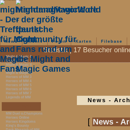
mightandmagicworld.de - Der Treffpunkt für Might and Magic-Fans - News - Archiv
News
Archiv
Foren
Karten
Filebase
Statistik | 17 Besucher onli
Fanpages
Might & Magic 6
Might & Magic 7
Might & Magic 8
Might & Magic 9
Might & Magic X
Heroes of MM 3
Heroes of MM 4
Heroes of MM 5
Heroes of MM 6
Heroes of MM 7
Legends of MM
News - Arch
Infopages
MM Duel o.Champions
Heroes Online
[
News - Ar
Heroes Kingdoms
King's Bounty
Dark Messiah of MM