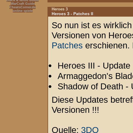
Black & White Guide
WarCraft Guide
CheatsCorner.de
Heroes 3
online spiele
Heroes 3 - Patches II
So nun ist es wirklich
Versionen von Heroes
Patches
erschienen. 
Heroes III - Update
Armaggedon's Blade
Shadow of Death - 
Diese Updates betre
Versionen !!!
Quelle:
3DO