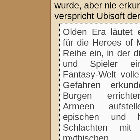
wurde, aber nie erk
verspricht Ubisoft d
Olden Era läutet 
für die Heroes of 
Reihe ein, in der d
und Spieler ei
Fantasy-Welt voll
Gefahren erkund
Burgen errichte
Armeen aufste
epischen und ho
Schlachten mit
mythischen 