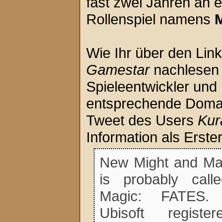
fast zwei Jahren an
Rollenspiel namens
M
Wie Ihr über den Lin
Gamestar
nachlesen 
Spieleentwickler und
entsprechende Domains
Tweet des Users
Kur
Information als Erster
New Might and M
is probably cal
Magic: FATES.
Ubisoft regis