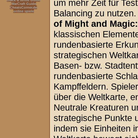
um mehr Zeit für Tes
Black & White Guide
WarCraft Guide
CheatsCorner.de
Balancing zu nutzen
online spiele
of Might and Magic
klassischen Elemente
rundenbasierte Erkun
strategischen Weltk
Basen- bzw. Stadtent
rundenbasierte Schla
Kampffeldern. Spieler
über die Weltkarte, 
Neutrale Kreaturen 
strategische Punkte 
indem sie Einheiten 