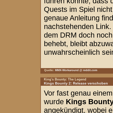
führen könnte, dass 
Quests im Spiel nicht
genaue Anleitung find
nachstehenden Link
dem DRM doch noch m
behebt, bleibt abzuwa
unwahrscheinlich sei
Quelle:
MMX-Workaround @ reddit.com
King's Bounty: The Legend
Kings Bounty 2: Release verschoben
Vor fast genau einem
wurde
Kings Bounty
angekündigt, wobei e