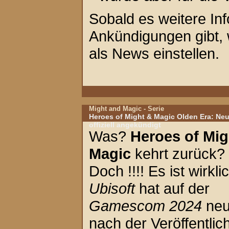
Sobald es weitere In
Ankündigungen gibt, 
als News einstellen.
Might and Magic - Serie
Heroes of Might & Magic Olden Era: Neu
offiziell angekündigt
Was?
Heroes of Mig
Magic
kehrt zurück? 
Doch !!!! Es ist wirkli
Ubisoft
hat auf der
Gamescom 2024
neu
nach der Veröffentli