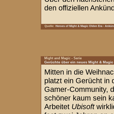
den offiziellen Ankün
Quelle:
Heroes of Might & Magic Olden Era - Ankün
Might and Magic - Serie
Gerüchte über ein neues Might & Magic 
Mitten in die Weihnac
platzt ein Gerücht in 
Gamer-Community, 
schöner kaum sein k
Arbeitet
Ubisoft
wirkli