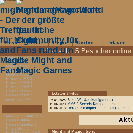
mightandmagicworld.de - Der Treffpunkt für Might and Magic-Fans - Aktuelle News
News
Archiv
Foren
Karten
Filebase
Statistik | 5 Besucher online
Fanpages
Might & Magic 6
Might & Magic 7
Might & Magic 8
Might & Magic 9
Might & Magic X
Heroes of MM 3
Heroes of MM 4
Heroes of MM 5
Heroes of MM 6
Letzten 3 Files
Heroes of MM 7
Legends of MM
Fate - WinUae konfigurieren
06.04.2025:
MM6-8 Secrets-Kompendium
19.04.2020:
Infopages
Heroes 3 komplett in deutsch (Fanpatc ...
10.04.2018:
MM Duel o.Champions
Akt
Heroes Online
Heroes Kingdoms
King's Bounty
Might and Magic - Serie
Dark Messiah of MM