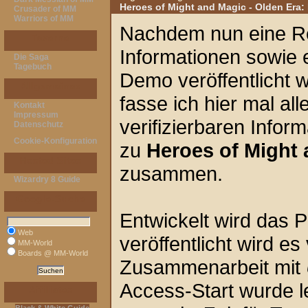
Heroes of Might and Magic - Olden Era
Crusader of MM
Warriors of MM
Nachdem nun eine R
Taverne
Informationen sowie 
Die Saga
Tagebuch
Demo veröffentlicht 
Allgemeines
fasse ich hier mal all
Kontakt
Impressum
verifizierbaren Infor
Datenschutz
Cookie-Konfiguration
zu
Heroes of Might 
Hosted Sites
zusammen.
Wizardry 8 Guide
Google-Suche
Entwickelt wird das 
Web
veröffentlicht wird e
MM-World
Boards @ MM-World
Zusammenarbeit mit
Access-Start wurde l
Affiliates