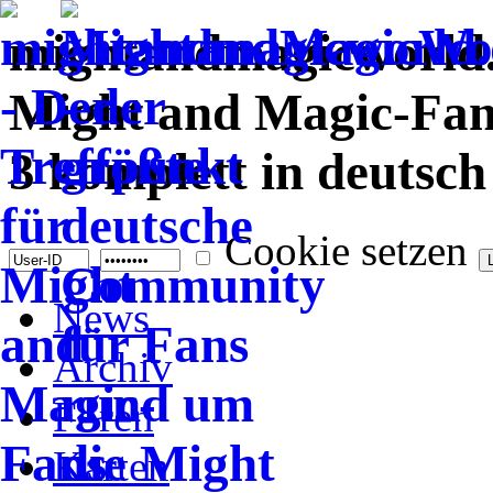
mightandmagicworld.d
Might and Magic-Fans
3 komplett in deutsch
Cookie setzen
News
Archiv
Foren
Karten