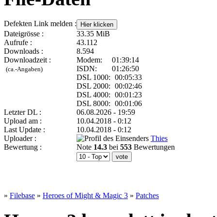
Defekten Link melden :
Dateigrösse :
33.35 MiB
Aufrufe :
43.112
Downloads :
8.594
Downloadzeit :
Modem:
01:39:14
ISDN:
01:26:50
(ca.-Angaben)
DSL 1000:
00:05:33
DSL 2000:
00:02:46
DSL 4000:
00:01:23
DSL 8000:
00:01:06
Letzter DL :
06.08.2026 - 19:59
Upload am :
10.04.2018 - 0:12
Last Update :
10.04.2018 - 0:12
Uploader :
Thies
Bewertung :
Note
14.3
bei
553
Bewertungen
»
Filebase
»
Heroes of Might & Magic 3
»
Patches