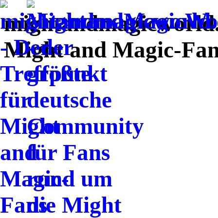
mightandmagicworld.d
Might and Magic-Fans