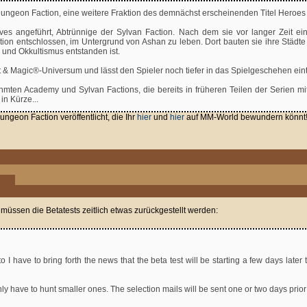
Dungeon Faction, eine weitere Fraktion des demnächst erscheinenden Titel Heroes 
es angeführt, Abtrünnige der Sylvan Faction. Nach dem sie vor langer Zeit ei
ion entschlossen, im Untergrund von Ashan zu leben. Dort bauten sie ihre Städte 
und Okkultismus entstanden ist.
t & Magic®-Universum und lässt den Spieler noch tiefer in das Spielgeschehen ei
ühmten Academy und Sylvan Factions, die bereits in früheren Teilen der Serien m
in Kürze...
geon Faction veröffentlicht, die Ihr
hier
und
hier
auf MM-World bewundern könnt
, müssen die Betatests zeitlich etwas zurückgestellt werden:
o I have to bring forth the news that the beta test will be starting a few days late
ly have to hunt smaller ones. The selection mails will be sent one or two days prior t