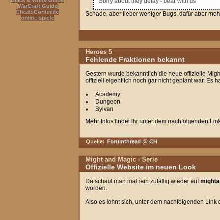
Black & White Guide
Sorry about they delay - bear with us
WarCraft Guide
CheatsCorner.de
Schade, aber lieber weniger Bugs, dafür aber mehr
online spiele
Heroes 5
Fehlende Fraktionen bekannt
Gestern wurde bekanntlich die neue offizielle Migh
offiziell eigentlich noch gar nicht geplant war. Es 
Academy
Dungeon
Sylvan
Mehr Infos findet Ihr unter dem nachfolgenden Link
Quelle:
Forumthread @ CH
Might and Magic - Serie
Offizielle Website im neuen Look
Da schaut man mal rein zufällig wieder auf
might
worden.
Also es lohnt sich, unter dem nachfolgenden Link d