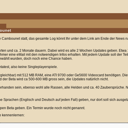
bounet
ce Cambounet statt, das gesamte Log könnt Ihr unter dem Link am Ende der News na
arten und ca. 2 Monate dauern. Dabei wird es alle 2 Wochen Updates geben. Etwa
hmer eine eMail mit den notwendigen Infos erhalten. Mit jedem Update soll der T
sgewählt wurden, doch noch eine Chance haben.
tatest, also keine Singleplayerspiele.
rgleichbar) mit 512 MB RAM, eine ATI 9700 oder Ge5600 Videocard benötigen. Dies
der Beta wird ca 500-600 MB gross sein, die Updates natürlich nicht.
 vorhanden sein, ebenso wohl alle Rassen, alle Helden und ca. 40 Zaubersprüche. N
ne Sprachen (Englisch und Deutsch auf jeden Fall) geben, nur dort soll sich ausge
pen Beta geben. Ein Termin wurde noch nicht genannt.
e kennenlernen: