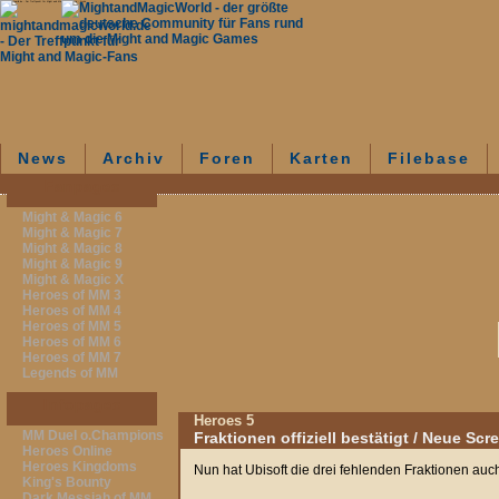
mightandmagicworld.de - Der Treffpunkt für Might and Magic-Fans - News - Archiv
News
Archiv
Foren
Karten
Filebase
Fanpages
Might & Magic 6
Might & Magic 7
Might & Magic 8
Might & Magic 9
Might & Magic X
Heroes of MM 3
Heroes of MM 4
Heroes of MM 5
Heroes of MM 6
Heroes of MM 7
Legends of MM
Infopages
Heroes 5
MM Duel o.Champions
Fraktionen offiziell bestätigt / Neue Scr
Heroes Online
Heroes Kingdoms
Nun hat Ubisoft die drei fehlenden Fraktionen auch o
King's Bounty
Dark Messiah of MM