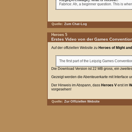
Kizgel[ArchMage]: what is hotseat?
Fabrice: Ah, a beginner question. This is when
Quelle:
Zum Chat-Log
Heroes 5
Erstes Video von der Games Conventio
Auf der offiziellen Website zu
Heroes of Might and
The first part of the Leipzig Games Convent
Die Download Version ist 22 MB gross, ein zweites
Gezeigt werden die Abenteuerkarte mit Interface
Der Hinweis im Abspann, dass
Heroes V
erst im
W
vorgesehen!
Quelle:
Zur Offiziellen Website