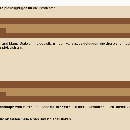
 Spielvergnügen für die Betatester.
t and Magic-Seite online gestellt. Einigen Fans ist es gelungen, die drei bisher n
handelt sich um:
:
andmagic.com
vorbei und siehe da, die Seite ist komplett layouttechnisch überarbeit
er offiziellen Seite einen Besuch abzustatten.