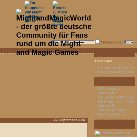
Cookie setzen
User-Center
Hallo Gast
Hier kannst Du Dich
kostenlos anmelden
Shop
MMX Legacy
Heroes 6
H5 Tribes of the East
H5 Hammers of Fate
Heroes 5
Heroes 4 Complete
Might & Magic 9
22. September 2005
Bookmarking