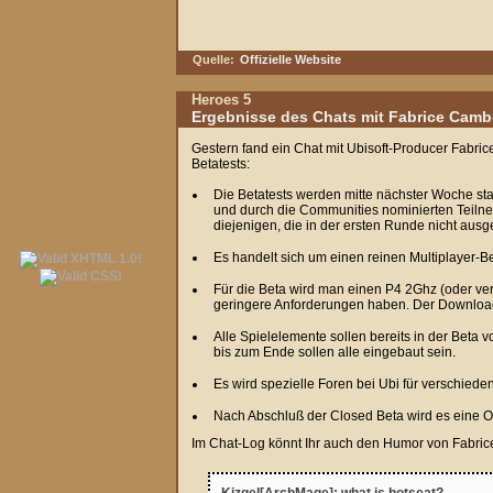
Quelle:
Offizielle Website
Heroes 5
Ergebnisse des Chats mit Fabrice Cam
Gestern fand ein Chat mit Ubisoft-Producer Fabri
Betatests:
Die Betatests werden mitte nächster Woche st
und durch die Communities nominierten Teilne
diejenigen, die in der ersten Runde nicht au
Es handelt sich um einen reinen Multiplayer-Be
Für die Beta wird man einen P4 2Ghz (oder ve
geringere Anforderungen haben. Der Download 
Alle Spielelemente sollen bereits in der Beta
bis zum Ende sollen alle eingebaut sein.
Es wird spezielle Foren bei Ubi für verschiede
Nach Abschluß der Closed Beta wird es eine O
Im Chat-Log könnt Ihr auch den Humor von Fabric