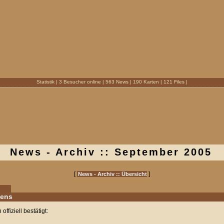
Statistik | 3 Besucher online | 563 News | 190 Karten | 121 Files |
News - Archiv :: September 2005
[
]
News - Archiv :: Übersicht
eens
ffiziell bestätigt: