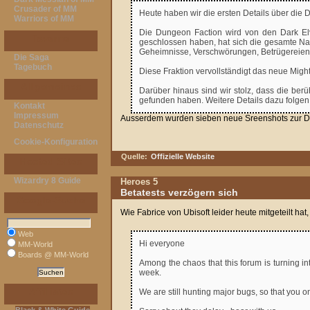
Crusader of MM
Heute haben wir die ersten Details über die 
Warriors of MM
Die Dungeon Faction wird von den Dark Elv
Taverne
geschlossen haben, hat sich die gesamte Nat
Geheimnisse, Verschwörungen, Betrügereien 
Die Saga
Tagebuch
Diese Fraktion vervollständigt das neue Migh
Allgemeines
Darüber hinaus sind wir stolz, dass die ber
gefunden haben. Weitere Details dazu folgen 
Kontakt
Impressum
Ausserdem wurden sieben neue Sreenshots zur Dun
Datenschutz
Cookie-Konfiguration
Quelle:
Offizielle Website
Hosted Sites
Wizardry 8 Guide
Heroes 5
Betatests verzögern sich
Google-Suche
Wie Fabrice von Ubisoft leider heute mitgeteilt hat
Web
Hi everyone
MM-World
Boards @ MM-World
Among the chaos that this forum is turning int
week.
Affiliates
We are still hunting major bugs, so that you on