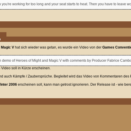
 you're working for too long and your seat starts to heat. Then you have to leave wo
n
 Magic V
hat sich wieder was getan, es wurde ein Video von der
Games Conventi
ion demo of Heroes of Might and Magic V with comments by Producer Fabrice Cambo
 Video soll in Kürze erscheinen.
 und auch Kämpfe / Zaubersprüche. Begleitet wird das Video von Kommentaren des
inter 2006
erscheinen soll, kann man getrost ignorieren. Der Release ist - wie bere